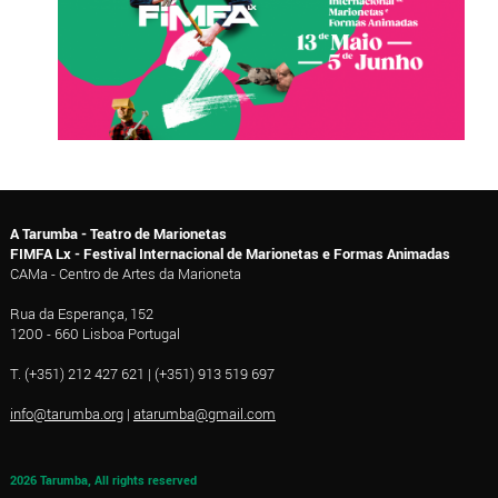
A Tarumba - Teatro de Marionetas
FIMFA Lx - Festival Internacional de Marionetas e Formas Animadas
CAMa - Centro de Artes da Marioneta
Rua da Esperança, 152
1200 - 660 Lisboa Portugal
T. (+351) 212 427 621 | (+351) 913 519 697
info@tarumba.org
|
atarumba@gmail.com
2026 Tarumba, All rights reserved