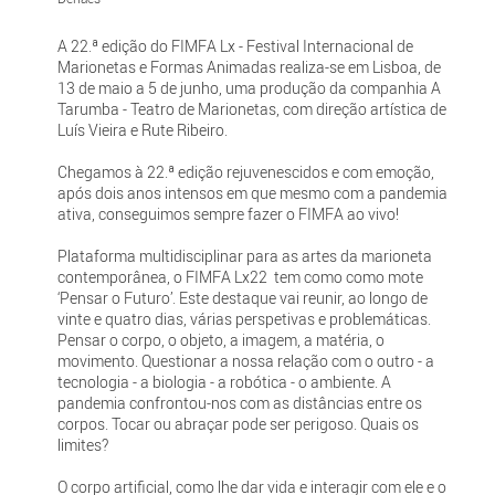
A 22.ª edição do FIMFA Lx - Festival Internacional de
Marionetas e Formas Animadas realiza-se em Lisboa, de
13 de maio a 5 de junho, uma produção da companhia A
Tarumba - Teatro de Marionetas, com direção artística de
Luís Vieira e Rute Ribeiro.
Chegamos à 22.ª edição rejuvenescidos e com emoção,
após dois anos intensos em que mesmo com a pandemia
ativa, conseguimos sempre fazer o FIMFA ao vivo!
Plataforma multidisciplinar para as artes da marioneta
contemporânea, o FIMFA Lx22 tem como como mote
‘Pensar o Futuro’. Este destaque vai reunir, ao longo de
vinte e quatro dias, várias perspetivas e problemáticas.
Pensar o corpo, o objeto, a imagem, a matéria, o
movimento. Questionar a nossa relação com o outro - a
tecnologia - a biologia - a robótica - o ambiente. A
pandemia confrontou-nos com as distâncias entre os
corpos. Tocar ou abraçar pode ser perigoso. Quais os
limites?
O corpo artificial, como lhe dar vida e interagir com ele e o