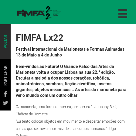
FIMFA Lx22
VOLTAR
Festival Internacional de Marionetas e Formas Animadas
13 de Maio a 4 de Junho
Bem-vindos ao Futuro! O Grande Palco das Artes da
PARTILHAR
Marioneta volta a ocupar Lisboa na sua 22.ª edição.
Escutar a melodia dos nossos corações, robótica,
animatrónicos, sombras, ficção científica, insetos
gigantes, objetos mecânicos... As artes da marioneta para
ver o mundo com um outro olhar!
"A marioneta, uma forma de ser eu, sem ser eu." - Johanny Bert,
Théâtre de Romette
"Eu tento colocar objetos em movimento e despertar emoções com
coisas que se mexem, em vez de usar corpos humanos." - Ugo
Dehaes