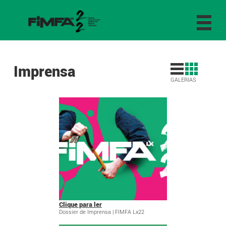
Imprensa
GALERIAS
Clique para ler
Dossier de Imprensa | FIMFA Lx22