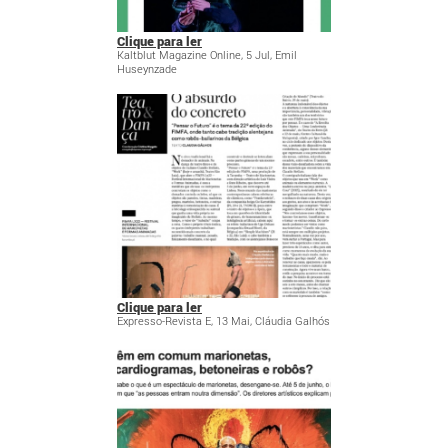
Clique para ler
Kaltblut Magazine Online, 5 Jul, Emil
Huseynzade
Clique para ler
Expresso-Revista E, 13 Mai, Cláudia Galhós