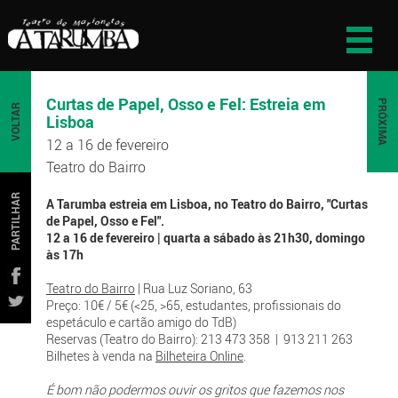
Curtas de Papel, Osso e Fel: Estreia em
PRÓXIMA
VOLTAR
Lisboa
12 a 16 de fevereiro
Teatro do Bairro
PARTILHAR
A Tarumba estreia em Lisboa, no Teatro do Bairro, "Curtas
de Papel, Osso e Fel".
12 a 16 de fevereiro | quarta a sábado às 21h30, domingo
às 17h
Teatro do Bairro
| Rua Luz Soriano, 63
Preço: 10€ / 5€ (<25, >65, estudantes, profissionais do
espetáculo e cartão amigo do TdB)
Reservas (Teatro do Bairro): 213 473 358 | 913 211 263
Bilhetes à venda na
Bilheteira Online
.
É bom não podermos ouvir os gritos que fazemos nos