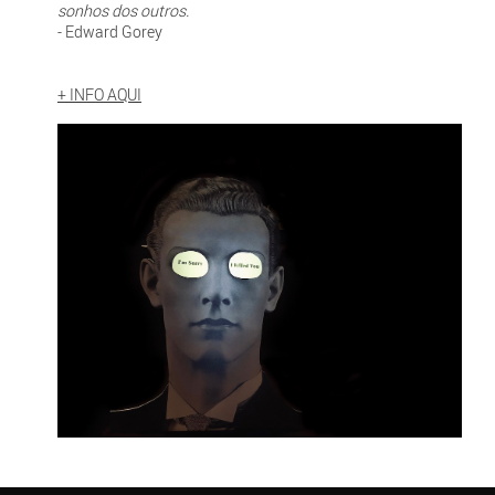
sonhos dos outros.
- Edward Gorey
+ INFO AQUI