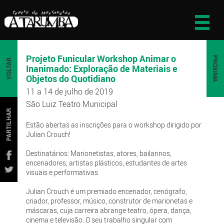
Projeto Funicular Workshop Animar o
PRÓXIMA
VOLTAR
Inanimado: Exploração de Materiais e
Objetos do Quotidiano
11 a 14 de julho de 2019
São Luiz Teatro Municipal
PARTILHAR
Estão abertas as inscrições para o workshop dirigido por
Julian Crouch!
Destinatários: Marionetistas, atores, bailarinos,
encenadores, artistas plásticos, estudantes de artes
visuais e performativas
Julian Crouch é um premiado encenador, cenógrafo,
criador, professor, músico, construtor de marionetas e
máscaras, cuja carreira abrange teatro, ópera, dança,
cinema e televisão. O seu trabalho singular com