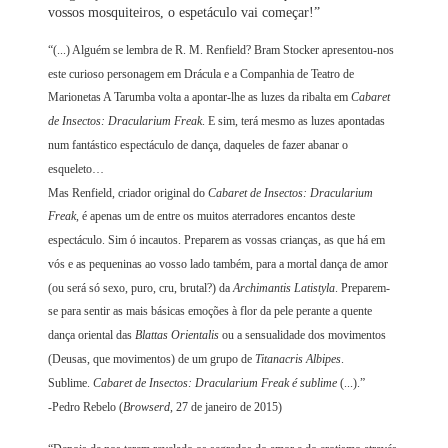
vossos mosquiteiros, o espetáculo vai começar!”
“(...) Alguém se lembra de R. M. Renfield? Bram Stocker apresentou-nos
este curioso personagem em Drácula e a Companhia de Teatro de
Marionetas A Tarumba volta a apontar-lhe as luzes da ribalta em
Cabaret
de Insectos: Dracularium Freak
. E sim, terá mesmo as luzes apontadas
num fantástico espectáculo de dança, daqueles de fazer abanar o
esqueleto…
Mas Renfield, criador original do
Cabaret de Insectos: Dracularium
Freak
, é apenas um de entre os muitos aterradores encantos deste
espectáculo. Sim ó incautos. Preparem as vossas crianças, as que há em
vós e as pequeninas ao vosso lado também, para a mortal dança de amor
(ou será só sexo, puro, cru, brutal?) da
Archimantis Latistyla
. Preparem-
se para sentir as mais básicas emoções à flor da pele perante a quente
dança oriental das
Blattas Orientalis
ou a sensualidade dos movimentos
(Deusas, que movimentos) de um grupo de
Titanacris Albipes
.
Sublime.
Cabaret de Insectos: Dracularium Freak é sublime
(...).”
-Pedro Rebelo (
Browserd
, 27 de janeiro de 2015)