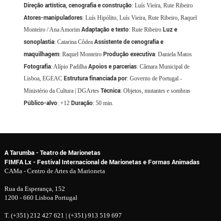
Direção artística, cenografia e construção
: Luís Vieira, Rute Ribeiro
Atores-manipuladores
: Luís Hipólito, Luís Vieira, Rute Ribeiro, Raquel
Adaptação e texto
Luz e
Monteiro / Ana Amorim
: Rute Ribeiro
sonoplastia
Assistente de cenografia e
: Catarina Côdea
maquilhagem
Produção
executiva
: Raquel Monteiro
: Daniela Matos
Fotografia
Apoios e parcerias
: Alípio Padilha
: Câmara Municipal de
Estrutura financiada por
Lisboa, EGEAC
: Governo de Portugal -
Técnica
Ministério da Cultura | DGArtes
: Objetos, mutantes e sombras
Público-alvo
Duração
: +12
: 50 min.
A Tarumba - Teatro de Marionetas
FIMFA Lx - Festival Internacional de Marionetas e Formas Animadas
CAMa - Centro de Artes da Marioneta
Rua da Esperança, 152
1200 - 660 Lisboa Portugal
T. (+351) 212 427 621 | (+351) 913 519 697