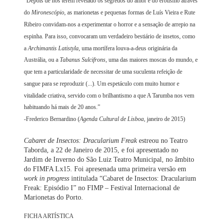
“Depois de nos terem revelado os segredos do amor e do erotismo através
do
Mironescópio
, as marionetas e pequenas formas de Luís Vieira e Rute
Ribeiro convidam-nos a experimentar o horror e a sensação de arrepio na
espinha. Para isso, convocaram um verdadeiro bestiário de insetos, como
a
Archimantis Latistyla
, uma mortífera louva-a-deus originária da
Austrália, ou a
Tabanus Sulcifrons
, uma das maiores moscas do mundo, e
que tem a particularidade de necessitar de uma suculenta refeição de
sangue para se reproduzir (...). Um espetáculo com muito humor e
vitalidade criativa, servido com o brilhantismo a que A Tarumba nos vem
habituando há mais de 20 anos.”
-Frederico Bernardino (
Agenda Cultural de Lisboa
, janeiro de 2015)
Cabaret de Insectos: Dracularium Freak
estreou no Teatro
Taborda, a 22 de Janeiro de 2015, e foi apresentado no
Jardim de Inverno do São Luiz Teatro Municipal, no âmbito
do FIMFA Lx15. Foi apresenada uma primeira versão em
work in progress
intitulada “Cabaret de Insectos: Dracularium
Freak: Episódio I” no FIMP – Festival Internacional de
Marionetas do Porto.
FICHA ARTÍSTICA