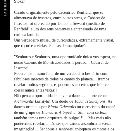
PARTILHAR
Stoker.
Criado originalmente pelo excêntrico Renfield, que se
alimentava de insectos, entre outros seres, o Cabaret de
Insectos foi oferecido por Dr. John Seward (médico de
Renfield) a um dos seus pacientes e antepassado de uma
curiosa família...
Um verdadeiro museu de curiosidades, extremamente visual,
que recorre a várias técnicas de manipulação.
"Senhoras e Senhores, uma oportunidade única vos espera, no
nosso Cabinet de Monstruosidades... perdão... Cabaret de
Insectos!...
Poderemos mesmo falar de um verdadeiro bestiário com
fabulosos insectos de todos os cantos do planeta… iremos
revelar muitos segredos e, podem estar certos que irão ver
coisas nunca antes vistas!!
Não perca a oportunidade de ver a dança da morte de um
Archimantis Latistyla
! Um duelo de
Tabanus Sulcifrons
! As
danças orientais por
Blatta Orientalis
ou o erotismo do cancã
de um grupo de
Titanacris Albipes
!… Sim, com certeza,
também temos uma orquestra de pulgas!!!... Mas mais não
poderemos revelar, a não ser que vamos assombrar a vossa
imaginação!… Senhoras e senhores, coloquem os cintos e os