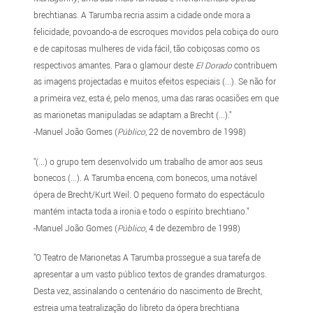
brechtianas. A Tarumba recria assim a cidade onde mora a
felicidade, povoando-a de escroques movidos pela cobiça do ouro
e de capitosas mulheres de vida fácil, tão cobiçosas como os
respectivos amantes. Para o glamour deste
El Dorado
contribuem
as imagens projectadas e muitos efeitos especiais (...). Se não for
a primeira vez, esta é, pelo menos, uma das raras ocasiões em que
as marionetas manipuladas se adaptam a Brecht (...)."
-Manuel João Gomes (
Público
, 22 de novembro de 1998)
"(...) o grupo tem desenvolvido um trabalho de amor aos seus
bonecos (...). A Tarumba encena, com bonecos, uma notável
ópera de Brecht/Kurt Weil. O pequeno formato do espectáculo
mantém intacta toda a ironia e todo o espírito brechtiano."
-Manuel João Gomes (
Público
, 4 de dezembro de 1998)
"O Teatro de Marionetas A Tarumba prossegue a sua tarefa de
apresentar a um vasto público textos de grandes dramaturgos.
Desta vez, assinalando o centenário do nascimento de Brecht,
estreia uma teatralização do libreto da ópera brechtiana