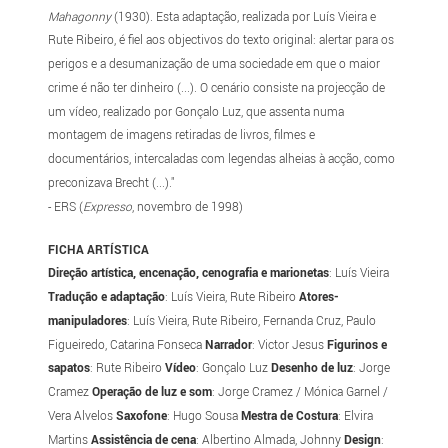
Mahagonny
(1930). Esta adaptação, realizada por Luís Vieira e
Rute Ribeiro, é fiel aos objectivos do texto original: alertar para os
perigos e a desumanização de uma sociedade em que o maior
crime é não ter dinheiro (...). O cenário consiste na projecção de
um vídeo, realizado por Gonçalo Luz, que assenta numa
montagem de imagens retiradas de livros, filmes e
documentários, intercaladas com legendas alheias à acção, como
preconizava Brecht (...)."
- ERS (
Expresso
, novembro de 1998)
FICHA ARTÍSTICA
Direção artística, encenação, cenografia e marionetas
: Luís Vieira
Tradução e adaptação
: Luís Vieira, Rute Ribeiro
Atores-
manipuladores
: Luís Vieira, Rute Ribeiro, Fernanda Cruz, Paulo
Figueiredo, Catarina Fonseca
Narrador
: Victor Jesus
Figurinos e
sapatos
: Rute Ribeiro
Vídeo
: Gonçalo Luz
Desenho de luz
: Jorge
Cramez
Operação de luz e som
: Jorge Cramez / Mónica Garnel /
Vera Alvelos
Saxofone
: Hugo Sousa
Mestra de Costura
: Elvira
Martins
Assistência de cena
: Albertino Almada, Johnny
Design
: