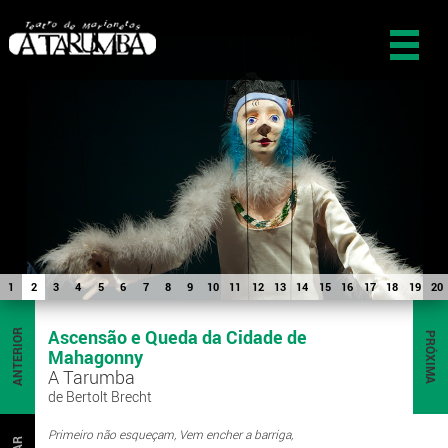
1
2
3
4
5
6
7
8
9
10
11
12
13
14
15
16
17
18
19
20
Ascensão e Queda da Cidade de
ANTERIOR
PRÓXIMA
Mahagonny
A Tarumba
de Bertolt Brecht
Primeiro não esqueçam, Vem encher a barriga,