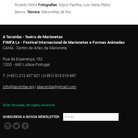
Ricardo Milne
Fotografias
: Alípio Padilha, Luís Vieira, Pedro
Barros
Técnica
: Marionetas de fios
A Tarumba - Teatro de Marionetas
FIMFA Lx - Festival Internacional de Marionetas e Formas Animadas
CAMa - Centro de Artes da Marioneta
Rua da Esperança, 152
1200 - 660 Lisboa Portugal
T. (+351) 212 427 621 | (+351) 913 519 697
info@tarumba.org
|
atarumba@gmail.com
2026 Tarumba, All rights reserved
SUBSCREVA A NOSSA NEWSLETTER