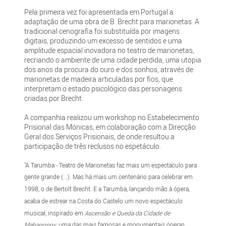
Pela primeira vez foi apresentada em Portugal a
adaptação de uma obra de B. Brecht para marionetas. A
tradicional cenografia foi substituída por imagens
digitais, produzindo um excesso de sentidos e uma
amplitude espacial inovadora no teatro de marionetas,
recriando o ambiente de uma cidade perdida, uma utopia
dos anos da procura do ouro e dos sonhos, através de
marionetas de madeira articuladas por fios, que
interpretam o estado psicológico das personagens
criadas por Brecht.
A companhia realizou um workshop no Estabelecimento
Prisional das Mónicas, em colaboração com a Direcção
Geral dos Serviços Prisionais, de onde resultou a
participação de três reclusos no espetáculo.
"A Tarumba - Teatro de Marionetas faz mais um espectáculo para
gente grande (...). Mas há mais um centenário para celebrar em
1998, o de Bertolt Brecht. E a Tarumba, lançando mão à ópera,
acaba de estrear na Costa do Castelo um novo espectáculo
musical, inspirado em
Ascensão e Queda da Cidade de
Mahagonny
, uma das mais famosas e monumentais óperas