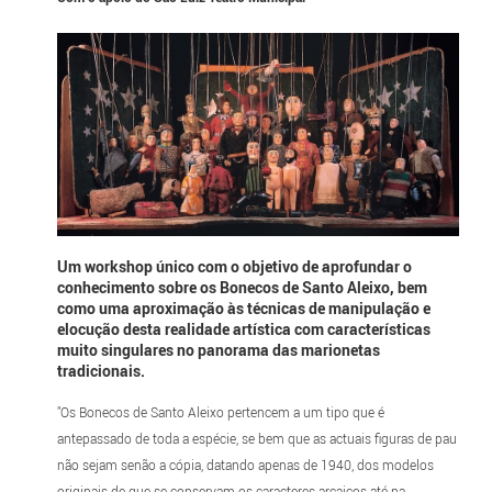
Um workshop único com o objetivo de aprofundar o
conhecimento sobre os Bonecos de Santo Aleixo, bem
como uma aproximação às técnicas de manipulação e
elocução desta realidade artística com características
muito singulares no panorama das marionetas
tradicionais.
"Os Bonecos de Santo Aleixo pertencem a um tipo que é
antepassado de toda a espécie, se bem que as actuais figuras de pau
não sejam senão a cópia, datando apenas de 1940, dos modelos
originais de que se conservam os caracteres arcaicos até na