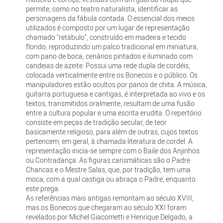
permite, como no teatro naturalista, identificar as
personagens da fábula contada. O essencial dos meios
utilizados é composto por um lugar de representação
chamado “retábulo”, construído em madeira e tecido
florido, reproduzindo um palco tradicional em miniatura,
com pano de boca, cenários pintados e iluminado com
candeias de azeite. Possui uma rede dupla de cordéis,
colocada verticalmente entre os Bonecos e o público. Os
manipuladores estão ocultos por panos de chita. A música,
guitarra portuguesa e cantigas, é interpretada ao vivo e os
textos, transmitidos oralmente, resultam de uma fusão
entre a cultura popular e uma escrita erudita. O repertório
consiste em peças de tradição secular, de teor
basicamente religioso, para além de outras, cujos textos
pertencem, em geral, à chamada literatura de cordel. A
representação inicia-se sempre com o Baile dos Anjinhos
ou Contradança. As figuras carismáticas são o Padre
Chancas e o Mestre Salas, que, por tradição, tem uma
moca, com a qual castiga ou abraça o Padre, enquanto
este prega.
As referências mais antigas remontam ao século XVIII,
mas os Bonecos que chegaram ao século XXI foram
revelados por Michel Giacometti e Henrique Delgado, a