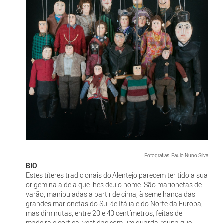
Fotografias: Paulo Nuno Silva
BIO
Estes títeres tradicionais do Alentejo parecem ter tido a sua
origem na aldeia que lhes deu o nome. São marionetas de
varão, manipuladas a partir de cima, à semelhança das
grandes marionetas do Sul de Itália e do Norte da Europa,
mas diminutas, entre 20 e 40 centímetros, feitas de
madeira e cortiça, vestidas com um guarda-roupa que