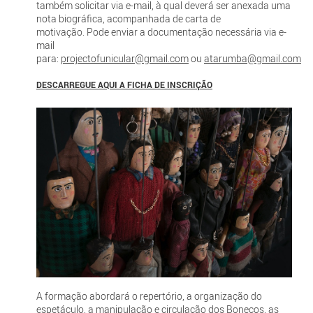
também solicitar via e-mail, à qual deverá ser anexada uma
nota biográfica, acompanhada de carta de
motivação. Pode enviar a documentação necessária via e-
mail
para:
projectofunicular@gmail.com
ou
atarumba@gmail.com
DESCARREGUE AQUI A FICHA DE INSCRIÇÃO
A formação abordará o repertório, a organização do
espetáculo, a manipulação e circulação dos Bonecos, as