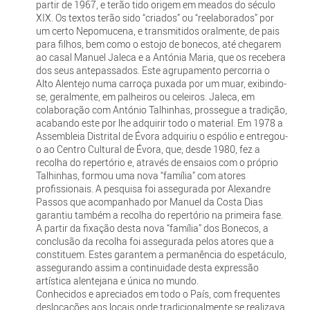
partir de 1967, e terão tido origem em meados do século
XIX. Os textos terão sido “criados” ou “reelaborados” por
um certo Nepomucena, e transmitidos oralmente, de pais
para filhos, bem como o estojo de bonecos, até chegarem
ao casal Manuel Jaleca e a Antónia Maria, que os recebera
dos seus antepassados. Este agrupamento percorria o
Alto Alentejo numa carroça puxada por um muar, exibindo-
se, geralmente, em palheiros ou celeiros. Jaleca, em
colaboração com António Talhinhas, prossegue a tradição,
acabando este por lhe adquirir todo o material. Em 1978 a
Assembleia Distrital de Évora adquiriu o espólio e entregou-
o ao Centro Cultural de Évora, que, desde 1980, fez a
recolha do repertório e, através de ensaios com o próprio
Talhinhas, formou uma nova “família” com atores
profissionais. A pesquisa foi assegurada por Alexandre
Passos que acompanhado por Manuel da Costa Dias
garantiu também a recolha do repertório na primeira fase.
A partir da fixação desta nova “família” dos Bonecos, a
conclusão da recolha foi assegurada pelos atores que a
constituem. Estes garantem a permanência do espetáculo,
assegurando assim a continuidade desta expressão
artística alentejana e única no mundo.
Conhecidos e apreciados em todo o País, com frequentes
deslocações aos locais onde tradicionalmente se realizava