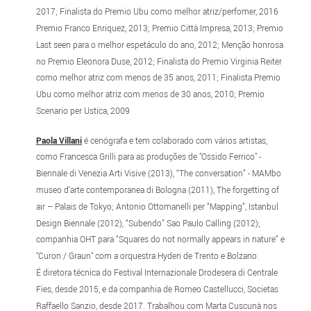
2017; Finalista do Premio Ubu como melhor atriz/perfomer, 2016
Premio Franco Enriquez, 2013; Premio Città Impresa, 2013; Premio
Last seen para o melhor espetáculo do ano, 2012; Menção honrosa
no Premio Eleonora Duse, 2012; Finalista do Premio Virginia Reiter
como melhor atriz com menos de 35 anos, 2011; Finalista Premio
Ubu como melhor atriz com menos de 30 anos, 2010; Premio
Scenario per Ustica, 2009
Paola Villani
é cenógrafa e tem colaborado com vários artistas,
como Francesca Grilli para as produções de "Ossido Ferrico" -
Biennale di Venezia Arti Visive (2013), “The conversation” - MAMbo
museo d’arte contemporanea di Bologna (2011), The forgetting of
air – Palais de Tokyo; Antonio Ottomanelli per “Mapping”, Istanbul
Design Biennale (2012), “Subendo” Sao Paulo Calling (2012);
companhia OHT para “Squares do not normally appears in nature” e
"Curon / Graun" com a orquestra Hyden de Trento e Bolzano.
É diretora técnica do Festival Internazionale Drodesera di Centrale
Fies, desde 2015, e da companhia de Romeo Castellucci, Societas
Raffaello Sanzio, desde 2017. Trabalhou com Marta Cuscunà nos