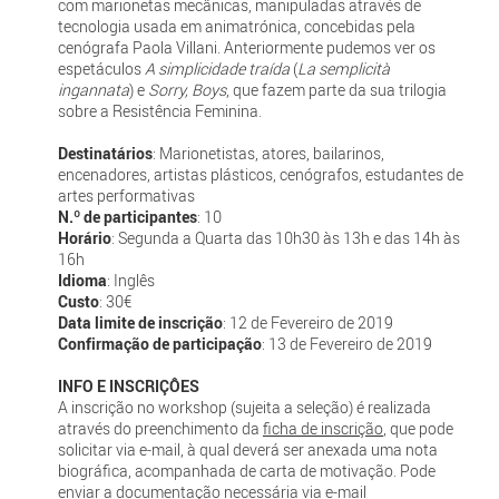
com marionetas mecânicas, manipuladas através de
tecnologia usada em animatrónica, concebidas pela
cenógrafa Paola Villani. Anteriormente pudemos ver os
espetáculos
A simplicidade traída
(
La semplicità
ingannata
) e
Sorry, Boys
, que fazem parte da sua trilogia
sobre a Resistência Feminina.
Destinatários
: Marionetistas, atores, bailarinos,
encenadores, artistas plásticos, cenógrafos, estudantes de
artes performativas
N.º de participantes
: 10
Horário
: Segunda a Quarta das 10h30 às 13h e das 14h às
16h
Idioma
: Inglês
Custo
: 30€
Data limite de inscrição
: 12 de Fevereiro de 2019
Confirmação de participação
: 13 de Fevereiro de 2019
INFO E INSCRIÇÔES
A inscrição no workshop (sujeita a seleção) é realizada
através do preenchimento da
ficha de inscrição
, que pode
solicitar via e-mail, à qual deverá ser anexada uma nota
biográfica, acompanhada de carta de motivação. Pode
enviar a documentação necessária via e-mail