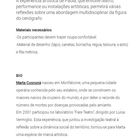
A experiência artística de Paola, que envolve teatro,
performance ou instalações artísticas, permitirá várias
reflexões sobre uma abordagem multidisciplinar da figura
do cenógrafo.
Materiais necessários
:
-Os participantes devem trazer roupa confortável.
-Material de desenho (lápis, canetas, borracha, régua, tesoura, x-acto)
e fita métrica.
BIO
Marta Cuscunà
nasceu em Monfalcone, uma pequena cidade
operária conhecida pelo seu estaleiro, onde se constroem os
maiores navios de cruzeiro do mundo, e por deter o recorde do
número de mortes por doenças provocadas pelo amianto.
Em 2001 participou no laboratório "Fare Teatro", dirigido por Luisa
Vermiglio. Esta experiência, que juntou a investigação teatral à
reflexão sobre a dinâmica social do território, tornou-se para Marta
uma espécie de marca artística.