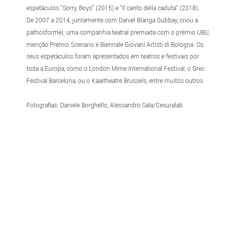
espetáculos “Sorry, Boys” (2015) e “Il canto della caduta” (2018).
De 2007 a 2014, juntamente com Daniel Blanga Gubbay, criou a
pathosformel; uma companhia teatral premiada com o prémio UBU,
menção Premio Scenario e Biennale Giovani Artisti di Bologna. Os
seus espetáculos foram apresentados em teatros e festivais por
toda a Europa, como o London Mime International Festival, o Grec
Festival Barcelona, ou o Kaaitheatre Brussels, entre muitos outros.
Fotografias: Daniele Borghello, Alessandro Sala/Cesuralab