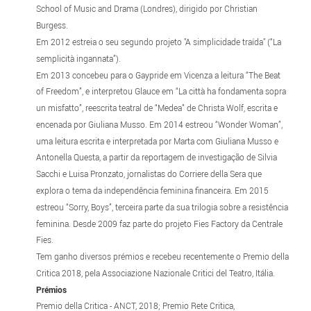
School of Music and Drama (Londres), dirigido por Christian
Burgess.
Em 2012 estreia o seu segundo projeto "A simplicidade traída" (“La
semplicità ingannata”).
Em 2013 concebeu para o Gaypride em Vicenza a leitura “The Beat
of Freedom”, e interpretou Glauce em “La città ha fondamenta sopra
un misfatto”, reescrita teatral de “Medea” de Christa Wolf, escrita e
encenada por Giuliana Musso. Em 2014 estreou “Wonder Woman”,
uma leitura escrita e interpretada por Marta com Giuliana Musso e
Antonella Questa, a partir da reportagem de investigação de Silvia
Sacchi e Luisa Pronzato, jornalistas do Corriere della Sera que
explora o tema da independência feminina financeira. Em 2015
estreou “Sorry, Boys”, terceira parte da sua trilogia sobre a resistência
feminina. Desde 2009 faz parte do projeto Fies Factory da Centrale
Fies.
Tem ganho diversos prémios e recebeu recentemente o Premio della
Critica 2018, pela Associazione Nazionale Critici del Teatro, Itália.
Prémios
Premio della Critica - ANCT, 2018; Premio Rete Critica,