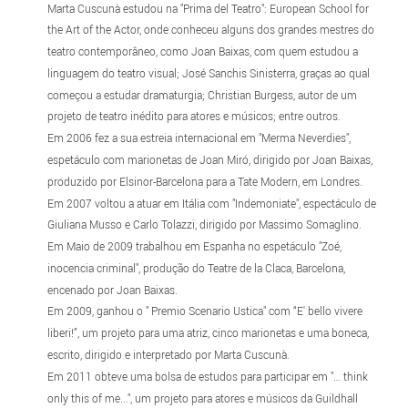
Marta Cuscunà estudou na "Prima del Teatro": European School for
the Art of the Actor, onde conheceu alguns dos grandes mestres do
teatro contemporâneo, como Joan Baixas, com quem estudou a
linguagem do teatro visual; José Sanchis Sinisterra, graças ao qual
começou a estudar dramaturgia; Christian Burgess, autor de um
projeto de teatro inédito para atores e músicos; entre outros.
Em 2006 fez a sua estreia internacional em "Merma Neverdies",
espetáculo com marionetas de Joan Miró, dirigido por Joan Baixas,
produzido por Elsinor-Barcelona para a Tate Modern, em Londres.
Em 2007 voltou a atuar em Itália com "Indemoniate", espectáculo de
Giuliana Musso e Carlo Tolazzi, dirigido por Massimo Somaglino.
Em Maio de 2009 trabalhou em Espanha no espetáculo "Zoé,
inocencia criminal", produção do Teatre de la Claca, Barcelona,
encenado por Joan Baixas.
Em 2009, ganhou o " Premio Scenario Ustica" com “E' bello vivere
liberi!”, um projeto para uma atriz, cinco marionetas e uma boneca,
escrito, dirigido e interpretado por Marta Cuscunà.
Em 2011 obteve uma bolsa de estudos para participar em "… think
only this of me...", um projeto para atores e músicos da Guildhall