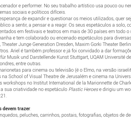
encenador e performer. No seu trabalho artístico usa pouco ou n
mas sociais e políticos difíceis.
esperança de expandir e questionar os meios utilizados, quer s
blico a sentir, a pensar e a reagir. Os seus espetáculos a solo,
ntados em festivais e teatros em mais de 30 países em todo 
emanha e tem colaborado ou encenado espetáculos para diversas
Theater Junge Generation Dresden, Maxim Gorki Theater Berlin
ros. Ariel é também professor e já foi convidado a dar formaçõe
für Musik und Darstellende Kunst Stuttgart, UQAM Université de
ndres, entre outras.
rionetas para cinema ou televisão (é o Elmo, na versão israel
 na School of Visual Theatre de Jerusalém e cinema na Univers
s workshops no Institut International de la Marionnette de Charl
 sua criatividade no espetáculo
Plastic Heroes
e dirigiu um wo
x21.
es devem trazer
:
nquedos, peluches, carrinhos, postais, fotografias, objetos de d