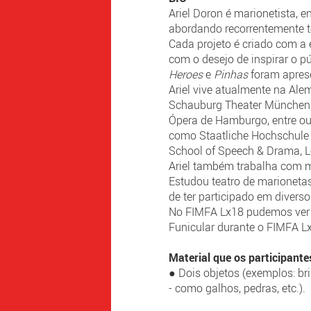
Ariel Doron é marionetista, 
abordando recorrentemente te
Cada projeto é criado com a 
com o desejo de inspirar o pú
Heroes
e
Pinhas
foram aprese
Ariel vive atualmente na Al
Schauburg Theater München, 
Ópera de Hamburgo, entre out
como Staatliche Hochschule 
School of Speech & Drama, Lo
Ariel também trabalha com ma
Estudou teatro de marionetas
de ter participado em diverso
No FIMFA Lx18 pudemos ver a
Funicular durante o FIMFA L
Material que os participant
● Dois objetos (exemplos: bri
- como galhos, pedras, etc.).