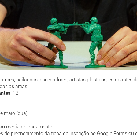
 atores, bailarinos, encenadores, artistas plásticos, estudantes d
odas as áreas
antes
: 12
de maio (qua)
ição mediante pagamento.
vés do preenchimento da ficha de inscrição no Google Forms ou 