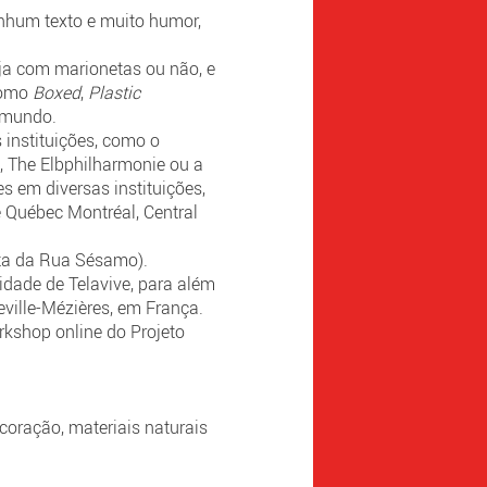
enhum texto e muito humor,
eja com marionetas ou não, e
 como
Boxed
,
Plastic
o mundo.
 instituições, como o
, The Elbphilharmonie ou a
s em diversas instituições,
 Québec Montréal, Central
ita da Rua Sésamo).
idade de Telavive, para além
eville-Mézières, em França.
rkshop online do Projeto
ecoração, materiais naturais