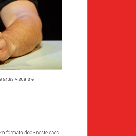
e artes visuais e
em formato doc - neste caso