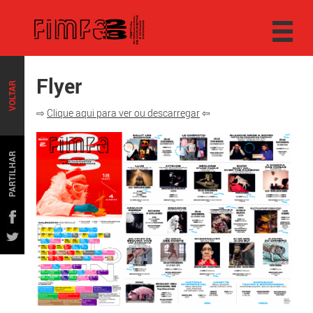
Flyer
VOLTAR
⇨
Clique aqui para ver ou descarregar
⇦
PARTILHAR