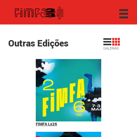
Outras Edições
GALERIAS
FIMFA Lx26