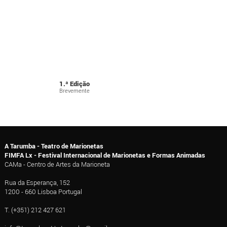
1.ª Edição
Brevemente
A Tarumba - Teatro de Marionetas
FIMFA Lx - Festival Internacional de Marionetas e Formas Animadas
CAMa - Centro de Artes da Marioneta
Rua da Esperança, 152
1200 - 660 Lisboa Portugal
T. (+351) 212 427 621