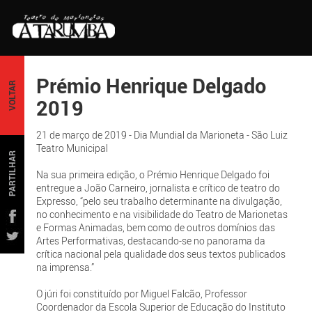
Prémio Henrique Delgado
VOLTAR
2019
21 de março de 2019 - Dia Mundial da Marioneta - São Luiz
Teatro Municipal
PARTILHAR
Na sua primeira edição, o Prémio Henrique Delgado foi
entregue a João Carneiro, jornalista e crítico de teatro do
Expresso, “pelo seu trabalho determinante na divulgação,
no conhecimento e na visibilidade do Teatro de Marionetas
e Formas Animadas, bem como de outros domínios das
Artes Performativas, destacando-se no panorama da
crítica nacional pela qualidade dos seus textos publicados
na imprensa.”
O júri foi constituído por Miguel Falcão, Professor
Coordenador da Escola Superior de Educação do Instituto