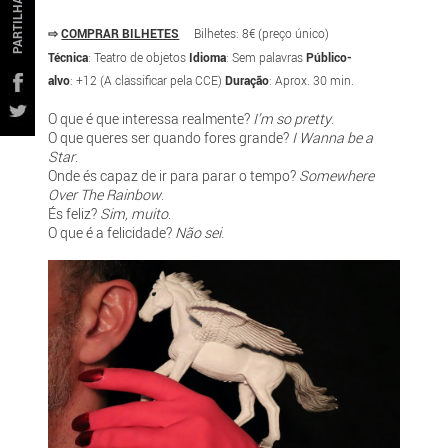
PARTILHAR
⇨
COMPRAR BILHETES
Bilhetes: 8€ (preço único)
Técnica
: Teatro de objetos
Idioma
: Sem palavras
Público-
alvo
: +12 (A classificar pela CCE)
Duração
: Aprox. 30 min.
O que é que interessa realmente?
I’m so pretty
.
O que queres ser quando fores grande?
I Wanna be a
Star
.
Onde és capaz de ir para parar o tempo?
Somewhere
Over The Rainbow
.
És feliz?
Sim, muito
.
O que é a felicidade?
Não sei
.