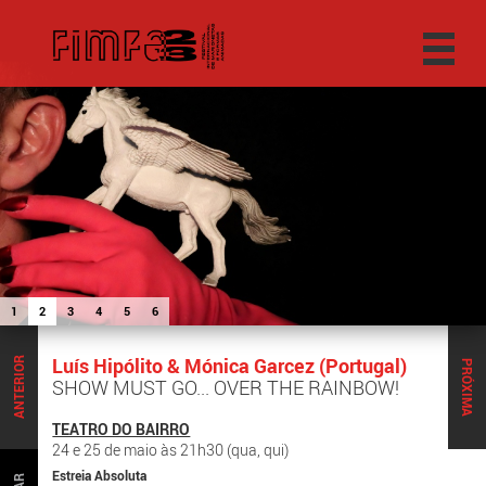
1
2
3
4
5
6
Luís Hipólito & Mónica Garcez (Portugal)
ANTERIOR
PRÓXIMA
SHOW MUST GO... OVER THE RAINBOW!
TEATRO DO BAIRRO
24 e 25 de maio às 21h30 (qua, qui)
Estreia Absoluta