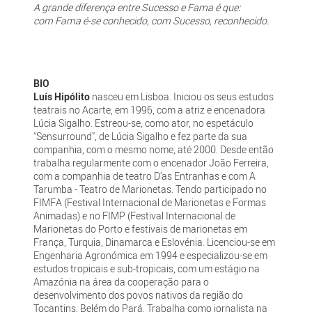
A grande diferença entre Sucesso e Fama é que:
com Fama é-se conhecido, com Sucesso, reconhecido.
BIO
Luís Hipólito
nasceu em Lisboa. Iniciou os seus estudos
teatrais no Acarte, em 1996, com a atriz e encenadora
Lúcia Sigalho. Estreou-se, como ator, no espetáculo
“Sensurround”, de Lúcia Sigalho e fez parte da sua
companhia, com o mesmo nome, até 2000. Desde então
trabalha regularmente com o encenador João Ferreira,
com a companhia de teatro D’as Entranhas e com A
Tarumba - Teatro de Marionetas. Tendo participado no
FIMFA (Festival Internacional de Marionetas e Formas
Animadas) e no FIMP (Festival Internacional de
Marionetas do Porto e festivais de marionetas em
França, Turquia, Dinamarca e Eslovénia. Licenciou-se em
Engenharia Agronómica em 1994 e especializou-se em
estudos tropicais e sub-tropicais, com um estágio na
Amazónia na área da cooperação para o
desenvolvimento dos povos nativos da região do
Tocantins, Belém do Pará. Trabalha como jornalista na