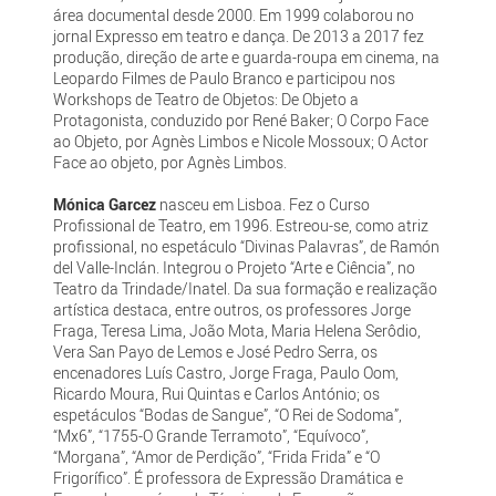
área documental desde 2000. Em 1999 colaborou no
jornal Expresso em teatro e dança. De 2013 a 2017 fez
produção, direção de arte e guarda-roupa em cinema, na
Leopardo Filmes de Paulo Branco e participou nos
Workshops de Teatro de Objetos: De Objeto a
Protagonista, conduzido por René Baker; O Corpo Face
ao Objeto, por Agnès Limbos e Nicole Mossoux; O Actor
Face ao objeto, por Agnès Limbos.
Mónica Garcez
nasceu em Lisboa. Fez o Curso
Profissional de Teatro, em 1996. Estreou-se, como atriz
profissional, no espetáculo “Divinas Palavras”, de Ramón
del Valle-Inclán. Integrou o Projeto “Arte e Ciência”, no
Teatro da Trindade/Inatel. Da sua formação e realização
artística destaca, entre outros, os professores Jorge
Fraga, Teresa Lima, João Mota, Maria Helena Serôdio,
Vera San Payo de Lemos e José Pedro Serra, os
encenadores Luís Castro, Jorge Fraga, Paulo Oom,
Ricardo Moura, Rui Quintas e Carlos António; os
espetáculos “Bodas de Sangue”, “O Rei de Sodoma”,
“Mx6”, “1755-O Grande Terramoto”, “Equívoco”,
“Morgana”, “Amor de Perdição”, “Frida Frida” e “O
Frigorífico”. É professora de Expressão Dramática e