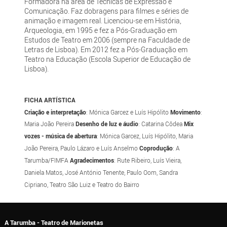
Formadora na área de Técnicas de Expressão e
Comunicação. Faz dobragens para filmes e séries de
animação e imagem real. Licenciou-se em História,
Arqueologia, em 1995 e fez a Pós-Graduação em
Estudos de Teatro em 2006 (sempre na Faculdade de
Letras de Lisboa). Em 2012 fez a Pós-Graduação em
Teatro na Educação (Escola Superior de Educação de
Lisboa).
FICHA ARTÍSTICA
Criação e interpretação
: Mónica Garcez e Luís Hipólito
Movimento
:
Maria João Pereira
Desenho de luz e áudio
: Catarina Côdea
Mix
vozes - música de abertura
: Mónica Garcez, Luís Hipólito, Maria
João Pereira, Paulo Lázaro e Luís Anselmo
Coprodução
: A
Tarumba/FIMFA
Agradecimentos
: Rute Ribeiro, Luís Vieira,
Daniela Matos, José António Tenente, Paulo Oom, Sandra
Cipriano, Teatro São Luiz e Teatro do Bairro
A Tarumba - Teatro de Marionetas