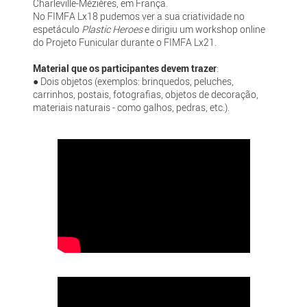
Charleville-Mézières, em França.
No FIMFA Lx18 pudemos ver a sua criatividade no
espetáculo
Plastic Heroes
e dirigiu um workshop online
do Projeto Funicular durante o FIMFA Lx21.
Material que os participantes devem trazer
:
● Dois objetos (exemplos: brinquedos, peluches,
carrinhos, postais, fotografias, objetos de decoração,
materiais naturais - como galhos, pedras, etc.).