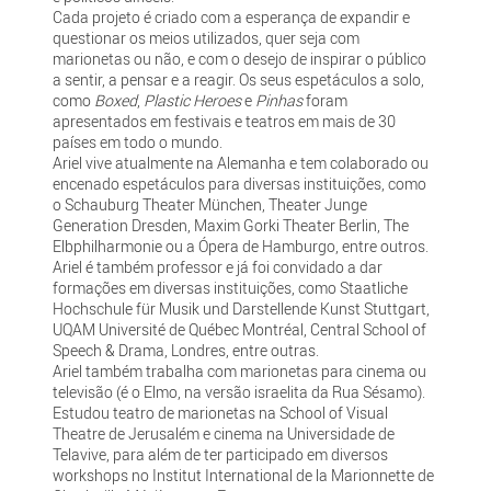
Cada projeto é criado com a esperança de expandir e
questionar os meios utilizados, quer seja com
marionetas ou não, e com o desejo de inspirar o público
a sentir, a pensar e a reagir. Os seus espetáculos a solo,
como
Boxed
,
Plastic Heroes
e
Pinhas
foram
apresentados em festivais e teatros em mais de 30
países em todo o mundo.
Ariel vive atualmente na Alemanha e tem colaborado ou
encenado espetáculos para diversas instituições, como
o Schauburg Theater München, Theater Junge
Generation Dresden, Maxim Gorki Theater Berlin, The
Elbphilharmonie ou a Ópera de Hamburgo, entre outros.
Ariel é também professor e já foi convidado a dar
formações em diversas instituições, como Staatliche
Hochschule für Musik und Darstellende Kunst Stuttgart,
UQAM Université de Québec Montréal, Central School of
Speech & Drama, Londres, entre outras.
Ariel também trabalha com marionetas para cinema ou
televisão (é o Elmo, na versão israelita da Rua Sésamo).
Estudou teatro de marionetas na School of Visual
Theatre de Jerusalém e cinema na Universidade de
Telavive, para além de ter participado em diversos
workshops no Institut International de la Marionnette de