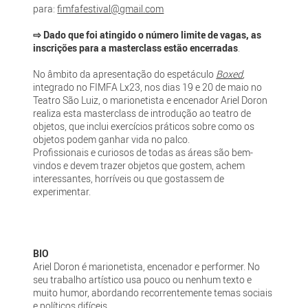
para:
fimfafestival@gmail.com
⇨ Dado que foi atingido o número limite de vagas, as
inscrições para a masterclass estão encerradas
.
No âmbito da apresentação do espetáculo
Boxed
,
integrado no FIMFA Lx23, nos dias 19 e 20 de maio no
Teatro São Luiz, o marionetista e encenador Ariel Doron
realiza esta masterclass de introdução ao teatro de
objetos, que inclui exercícios práticos sobre como os
objetos podem ganhar vida no palco.
Profissionais e curiosos de todas as áreas são bem-
vindos e devem trazer objetos que gostem, achem
interessantes, horríveis ou que gostassem de
experimentar.
BIO
Ariel Doron é marionetista, encenador e performer. No
seu trabalho artístico usa pouco ou nenhum texto e
muito humor, abordando recorrentemente temas sociais
e políticos difíceis.