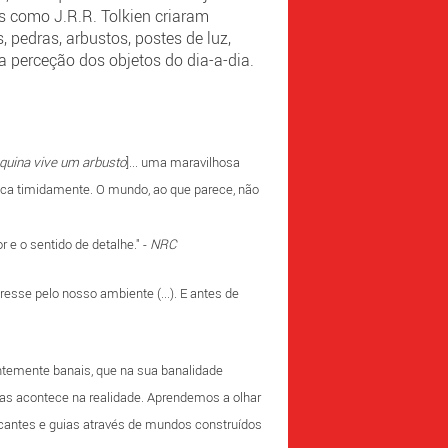
es como J.R.R. Tolkien criaram
 pedras, arbustos, postes de luz,
 perceção dos objetos do dia-a-dia.
squina vive um arbusto
]...
uma maravilhosa
ca timidamente. O mundo, ao que parece, não
e o sentido de detalhe." -
NRC
esse pelo nosso ambiente (...). E antes de
ntemente banais, que na sua banalidade
 mas acontece na realidade. Aprendemos a olhar
icantes e guias através de mundos construídos