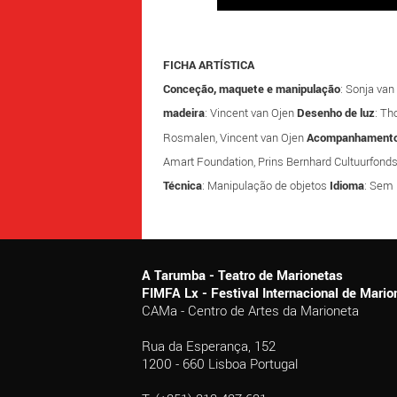
FICHA ARTÍSTICA
Conceção, maquete e manipulação
: Sonja van
madeira
: Vincent van Ojen
Desenho de luz
: T
Rosmalen, Vincent van Ojen
Acompanhament
Amart Foundation, Prins Bernhard Cultuurfonds
Técnica
: Manipulação de objetos
Idioma
: Sem
A Tarumba - Teatro de Marionetas
FIMFA Lx - Festival Internacional de Mar
CAMa - Centro de Artes da Marioneta
Rua da Esperança, 152
1200 - 660 Lisboa Portugal