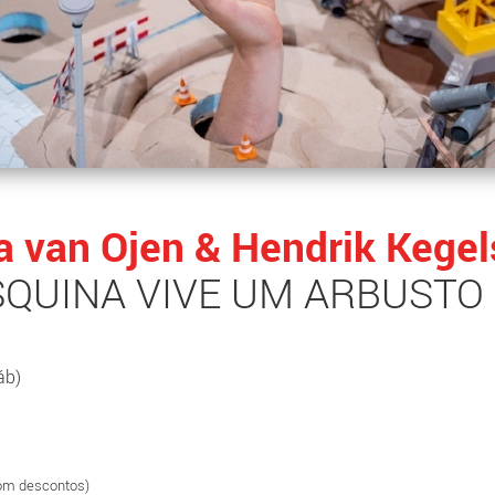
a van Ojen & Hendrik Kegel
SQUINA VIVE UM ARBUSTO
áb)
com descontos)