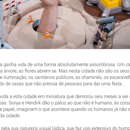
 ganha vida de uma forma absolutamente assombrosa. Um caix
a árvore, as flores abrem-se. Mas nesta cidade não são os seu
 de iluminação, os sanitários públicos, as chaminés, os escarav
o de casas que não precisa de pessoas para dar uma festa...
 vida a esta cidade em miniatura que demorou seis meses a ser
oas. Sonja e Hendrik dão o palco ao que não é humano, às coi
 de papel, imaginam o que acontece quando os humanos já não e
da cidade.
 pela sua natureza visual lúdica, que faz uso extensivo do humo