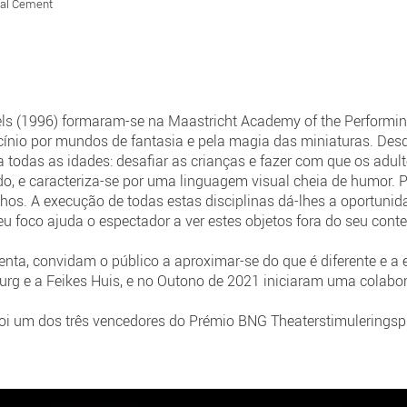
ival Cement
els (1996) formaram-se na Maastricht Academy of the Performin
nio por mundos de fantasia e pela magia das miniaturas. Desde
ra todas as idades: desafiar as crianças e fazer com que os adult
o, e caracteriza-se por uma linguagem visual cheia de humor. Pre
hos. A execução de todas estas disciplinas dá-lhes a oportunid
u foco ajuda o espectador a ver estes objetos fora do seu conte
enta, convidam o público a aproximar-se do que é diferente e a
urg e a Feikes Huis, e no Outono de 2021 iniciaram uma colabo
foi um dos três vencedores do Prémio BNG Theaterstimuleringspr