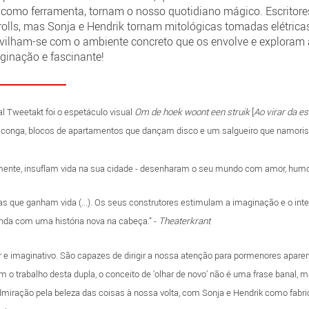
ia como ferramenta, tornam o nosso quotidiano mágico. Escritor
lls, mas Sonja e Hendrik tornam mitológicas tomadas elétricas,
avilham-se com o ambiente concreto que os envolve e exploram a
ginação e fascinante!
val Tweetakt
foi o espetáculo visual
Om de hoek woont een struik
[
Ao virar da e
 conga, blocos de apartamentos que dançam disco e um salgueiro que namoris
lmente, insuflam vida na sua cidade - desenharam o seu mundo com amor, humor 
as que ganham vida (...). Os seus construtores estimulam a imaginação e o inter
nda com uma história nova na cabeça.” -
Theaterkrant
r e imaginativo. São capazes de dirigir a nossa atenção para pormenores apare
 o trabalho desta dupla, o conceito de ‘olhar de novo’ não é uma frase banal,
dmiração pela beleza das coisas à nossa volta, com Sonja e Hendrik como fabr