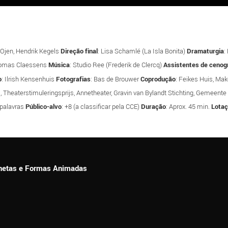
 Ojen, Hendrik Kegels
Direção final
: Lisa Schamlé (La Isla Bonita)
Dramaturgia
:
homas Claessens
Música
: Studio Ree (Frederik de Clercq)
Assistentes de cenog
o
: Ilrish Kensenhuis
Fotografias
: Bas de Brouwer
Coprodução
: Feikes Huis, Ma
, Theaterstimuleringsprijs, Annetheater, Gravin van Bylandt Stichting, Gemeen
 palavras
Público-alvo
: +8 (a classificar pela CCE)
Duração
: Aprox. 45 min.
Lotaç
ionetas e Formas Animadas