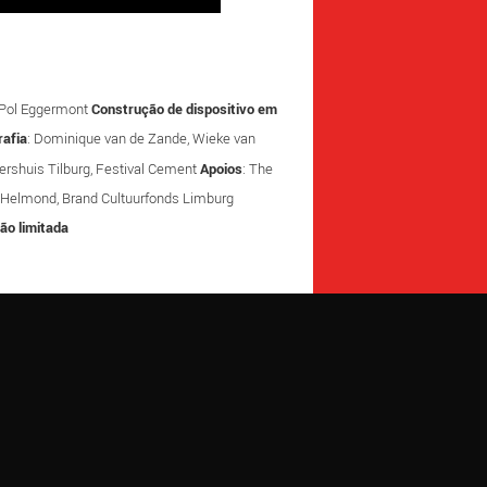
 Pol Eggermont
Construção de dispositivo em
rafia
: Dominique van de Zande, Wieke van
kershuis Tilburg, Festival Cement
Apoios
: The
te Helmond, Brand Cultuurfonds Limburg
ão limitada