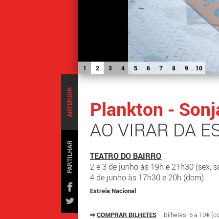
1
2
3
4
5
6
7
8
9
10
ANTERIOR
Plankton - Sonj
AO VIRAR DA E
PARTILHAR
TEATRO DO BAIRRO
2 e 3 de junho às 19h e 21h30 (sex, s
4 de junho às 17h30 e 20h (dom)
Estreia Nacional
⇨
COMPRAR BILHETES
Bilhetes: 6 a 10€ (