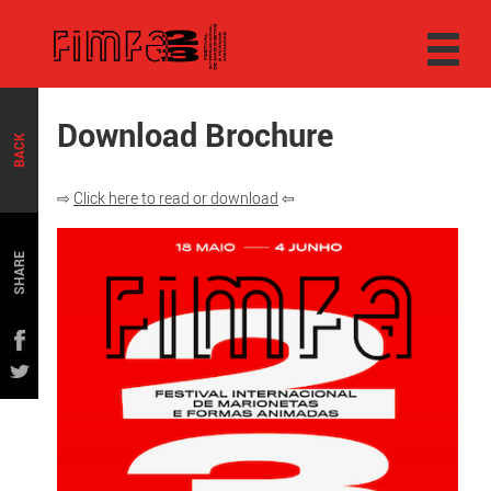
Download Brochure
BACK
⇨
Click here to read or download
⇦
SHARE