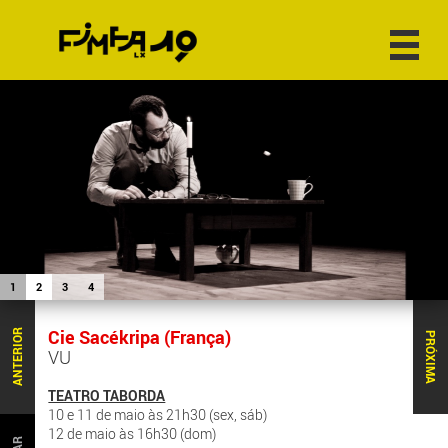
1
2
3
4
Cie Sacékripa (França)
ANTERIOR
PRÓXIMA
VU
TEATRO TABORDA
10 e 11 de maio às 21h30 (sex, sáb)
12 de maio às 16h30 (dom)