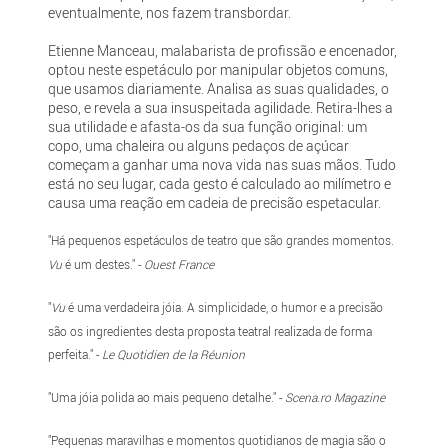
eventualmente, nos fazem transbordar.
Etienne Manceau, malabarista de profissão e encenador,
optou neste espetáculo por manipular objetos comuns,
que usamos diariamente. Analisa as suas qualidades, o
peso, e revela a sua insuspeitada agilidade. Retira-lhes a
sua utilidade e afasta-os da sua função original: um
copo, uma chaleira ou alguns pedaços de açúcar
começam a ganhar uma nova vida nas suas mãos. Tudo
está no seu lugar, cada gesto é calculado ao milímetro e
causa uma reação em cadeia de precisão espetacular.
"Há pequenos espetáculos de teatro que são grandes momentos.
Vu
é um destes." -
Ouest France
"
Vu
é uma verdadeira jóia. A simplicidade, o humor e a precisão
são os ingredientes desta proposta teatral realizada de forma
perfeita." -
Le Quotidien de la Réunion
"Uma jóia polida ao mais pequeno detalhe." -
Scena.ro Magazine
"Pequenas maravilhas e momentos quotidianos de magia são o