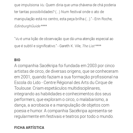
que impulsiona
Vu
. Quem diria que uma chávena de chá poderia
ter tantas possibilidades? (...) Num festival onde o ato de
manipulação está no centro, esta peça brilha (...)." - Erin Roche,
EdinburghGuide
****
"
Vu
é uma lição de observação que dá uma atenção especial ao
que é subtil e significativo
." - Gareth K. Vile,
The List
****
BIO
A companhia Sacékripa foi fundada em 2003 por cinco
artistas de circo, de diversas origens, que se conheceram
em 2001, quando faziam a sua formação profissional na
Escola do Lido - Centre Régional des Arts du Cirque de
Toulouse. Criam espetáculos multidisciplinares,
integrando as habilidades e conhecimentos dos seus
performers, que exploram o circo, o malabarismo, a
dança, a acrobacia e a manipulação de objetos com
poesia e humor. A companhia Sacékripa apresenta-se
regularmente em festivais e teatros por todo o mundo.
FICHA ARTÍSTICA