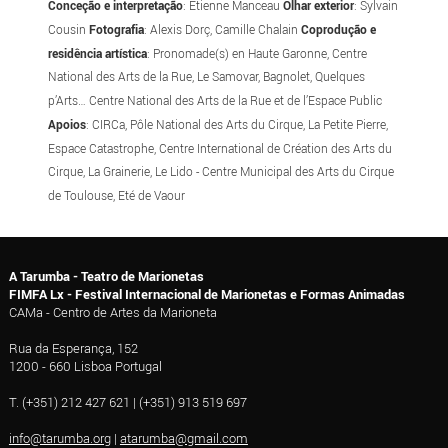
Conceção e interpretação
: Etienne Manceau
Olhar exterior
: Sylvain
Cousin
Fotografia
: Alexis Dorç, Camille Chalain
Coprodução e
residência artística
: Pronomade(s) en Haute Garonne, Centre
National des Arts de la Rue, Le Samovar, Bagnolet, Quelques
p’Arts… Centre National des Arts de la Rue et de l’Espace Public
Apoios
: CIRCa, Pôle National des Arts du Cirque, La Petite Pierre,
Espace Catastrophe, Centre International de Création des Arts du
Cirque, La Grainerie, Le Lido - Centre Municipal des Arts du Cirque
de Toulouse, Eté de Vaour
A Tarumba - Teatro de Marionetas
FIMFA Lx - Festival Internacional de Marionetas e Formas Animadas
CAMa - Centro de Artes da Marioneta
Rua da Esperança, 152
1200 - 660 Lisboa Portugal
T. (+351) 212 427 621 | (+351) 913 519 697
info@tarumba.org
|
atarumba@gmail.com