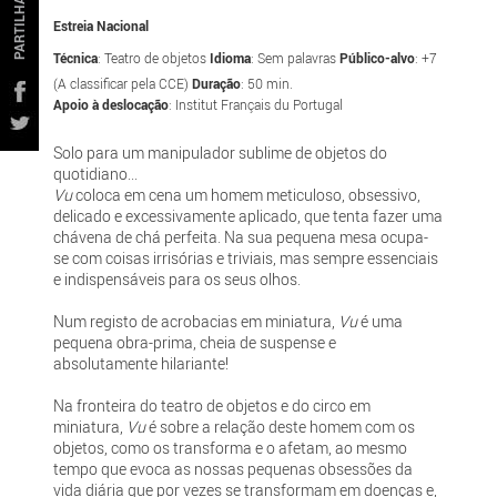
PARTILHAR
Estreia Nacional
Técnica
: Teatro de objetos
Idioma
: Sem palavras
Público-alvo
: +7
(A classificar pela CCE)
Duração
: 50 min.
Apoio à deslocação
: Institut Français du Portugal
Solo para um manipulador sublime de objetos do
quotidiano...
Vu
coloca em cena um homem meticuloso, obsessivo,
delicado e excessivamente aplicado, que tenta fazer uma
chávena de chá perfeita. Na sua pequena mesa ocupa-
se com coisas irrisórias e triviais, mas sempre essenciais
e indispensáveis para os seus olhos.
Num registo de acrobacias em miniatura,
Vu
é uma
pequena obra-prima, cheia de suspense e
absolutamente hilariante!
Na fronteira do teatro de objetos e do circo em
miniatura,
Vu
é sobre a relação deste homem com os
objetos, como os transforma e o afetam, ao mesmo
tempo que evoca as nossas pequenas obsessões da
vida diária que por vezes se transformam em doenças e,