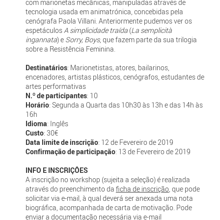
com marionetas mecânicas, manipuladas através de
tecnologia usada em animatrónica, concebidas pela
cenógrafa Paola Villani. Anteriormente pudemos ver os
espetáculos
A simplicidade traída
(
La semplicità
ingannata
) e
Sorry, Boys
, que fazem parte da sua trilogia
sobre a Resistência Feminina.
Destinatários
: Marionetistas, atores, bailarinos,
encenadores, artistas plásticos, cenógrafos, estudantes de
artes performativas
N.º de participantes
: 10
Horário
: Segunda a Quarta das 10h30 às 13h e das 14h às
16h
Idioma
: Inglês
Custo
: 30€
Data limite de inscrição
: 12 de Fevereiro de 2019
Confirmação de participação
: 13 de Fevereiro de 2019
INFO E INSCRIÇÔES
A inscrição no workshop (sujeita a seleção) é realizada
através do preenchimento da
ficha de inscrição
, que pode
solicitar via e-mail, à qual deverá ser anexada uma nota
biográfica, acompanhada de carta de motivação. Pode
enviar a documentação necessária via e-mail