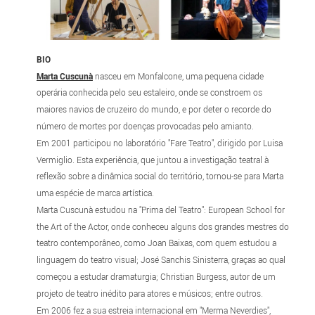
BIO
Marta Cuscunà
nasceu em Monfalcone, uma pequena cidade
operária conhecida pelo seu estaleiro, onde se constroem os
maiores navios de cruzeiro do mundo, e por deter o recorde do
número de mortes por doenças provocadas pelo amianto.
Em 2001 participou no laboratório "Fare Teatro", dirigido por Luisa
Vermiglio. Esta experiência, que juntou a investigação teatral à
reflexão sobre a dinâmica social do território, tornou-se para Marta
uma espécie de marca artística.
Marta Cuscunà estudou na "Prima del Teatro": European School for
the Art of the Actor, onde conheceu alguns dos grandes mestres do
teatro contemporâneo, como Joan Baixas, com quem estudou a
linguagem do teatro visual; José Sanchis Sinisterra, graças ao qual
começou a estudar dramaturgia; Christian Burgess, autor de um
projeto de teatro inédito para atores e músicos; entre outros.
Em 2006 fez a sua estreia internacional em "Merma Neverdies",