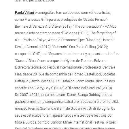
Scenario per Ustica, 2009
Paola Villani
é cenógrafa e tem colaborado com vários artistas,
como Francesca Grilli para as produções de "Ossido Ferrico" -
Biennale di Venezia Arti Visive (2013), “The conversation” - MAMbo
museo d’arte contemporanea di Bologna (2011), The forgetting of
air – Palais de Tokyo; Antonio Ottomanelli per “Mapping”, Istanbul
Design Biennale (2012), “Subendo” Sao Paulo Calling (2012);
companhia OHT para “Squares do not normally appears in nature” e
"Curon / Graun" com a orquestra Hyden de Trento e Bolzano.
É diretora técnica do Festival Internazionale Drodesera di Centrale
Fies, desde 2015, e da companhia de Romeo Castellucci, Societas
Raffaello Sanzio, desde 2017. Trabalhou com Marta Cuscunà nos
espetáculos “Sorry, Boys” (2015) e “Il canto della caduta” (2018).
De 2007 a 2014, juntamente com Daniel Blanga Gubbay, criou a
pathosformel; uma companhia teatral premiada com o prémio UBU,
menção Premio Scenario e Biennale Giovani Artisti di Bologna. Os
seus espetáculos foram apresentados em teatros e festivais por
toda a Europa, como o London Mime International Festival, o Grec
Festival Barcelona, ou o Kaaitheatre Brussels, entre muitos outros.