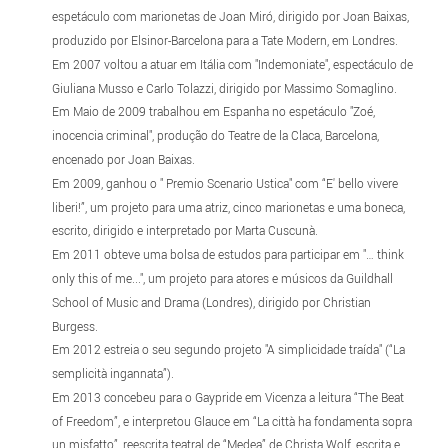
espetáculo com marionetas de Joan Miró, dirigido por Joan Baixas,
produzido por Elsinor-Barcelona para a Tate Modern, em Londres.
Em 2007 voltou a atuar em Itália com "Indemoniate", espectáculo de
Giuliana Musso e Carlo Tolazzi, dirigido por Massimo Somaglino.
Em Maio de 2009 trabalhou em Espanha no espetáculo "Zoé,
inocencia criminal", produção do Teatre de la Claca, Barcelona,
encenado por Joan Baixas.
Em 2009, ganhou o " Premio Scenario Ustica" com “E' bello vivere
liberi!”, um projeto para uma atriz, cinco marionetas e uma boneca,
escrito, dirigido e interpretado por Marta Cuscunà.
Em 2011 obteve uma bolsa de estudos para participar em "… think
only this of me...", um projeto para atores e músicos da Guildhall
School of Music and Drama (Londres), dirigido por Christian
Burgess.
Em 2012 estreia o seu segundo projeto "A simplicidade traída" (“La
semplicità ingannata”).
Em 2013 concebeu para o Gaypride em Vicenza a leitura “The Beat
of Freedom”, e interpretou Glauce em “La città ha fondamenta sopra
un misfatto”, reescrita teatral de “Medea” de Christa Wolf, escrita e