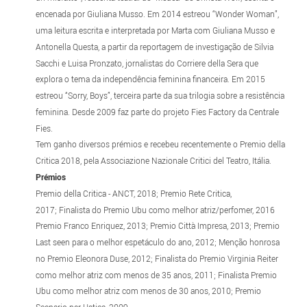
encenada por Giuliana Musso. Em 2014 estreou “Wonder Woman”,
uma leitura escrita e interpretada por Marta com Giuliana Musso e
Antonella Questa, a partir da reportagem de investigação de Silvia
Sacchi e Luisa Pronzato, jornalistas do Corriere della Sera que
explora o tema da independência feminina financeira. Em 2015
estreou “Sorry, Boys”, terceira parte da sua trilogia sobre a resistência
feminina. Desde 2009 faz parte do projeto Fies Factory da Centrale
Fies.
Tem ganho diversos prémios e recebeu recentemente o Premio della
Critica 2018, pela Associazione Nazionale Critici del Teatro, Itália.
Prémios
Premio della Critica - ANCT, 2018; Premio Rete Critica,
2017; Finalista do Premio Ubu como melhor atriz/perfomer, 2016
Premio Franco Enriquez, 2013; Premio Città Impresa, 2013; Premio
Last seen para o melhor espetáculo do ano, 2012; Menção honrosa
no Premio Eleonora Duse, 2012; Finalista do Premio Virginia Reiter
como melhor atriz com menos de 35 anos, 2011; Finalista Premio
Ubu como melhor atriz com menos de 30 anos, 2010; Premio