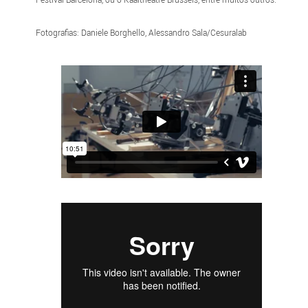
Fotografias: Daniele Borghello, Alessandro Sala/Cesuralab