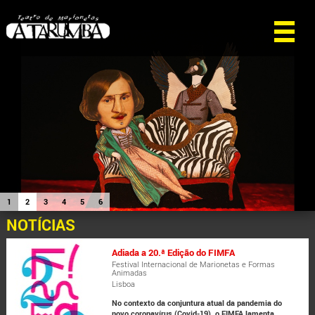
1
2
3
4
5
6
NOTÍCIAS
Adiada a 20.ª Edição do FIMFA
Festival Internacional de Marionetas e Formas
Animadas
Lisboa
No contexto da conjuntura atual da pandemia do
novo coronavírus (Covid-19), o FIMFA lamenta