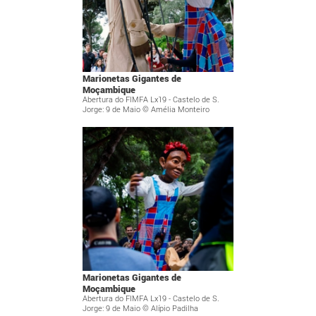
Marionetas Gigantes de
Moçambique
Abertura do FIMFA Lx19 - Castelo de S.
Jorge: 9 de Maio © Amélia Monteiro
Marionetas Gigantes de
Moçambique
Abertura do FIMFA Lx19 - Castelo de S.
Jorge: 9 de Maio © Alípio Padilha