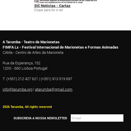
SIC Notícias - Cartaz
Clique para ler e ver
A Tarumba - Teatro de Marionetas
FIMFA Lx - Festival Internacional de Marionetas e Formas Animadas
CAMa - Centro de Artes da Marioneta
Rua da Esperança, 152
1200 - 660 Lisboa Portugal
T. (+351) 212 427 621 | (+351) 913 519 697
info@tarumba.org
|
atarumba@gmail.com
2026 Tarumba, All rights reserved
SUBSCREVA A NOSSA NEWSLETTER