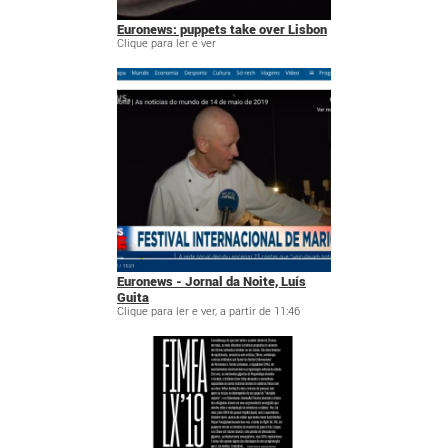
Euronews: puppets take over Lisbon
Clique para ler e ver
Euronews - Jornal da Noite, Luís
Guita
Clique para ler e ver, a partir de 11:46