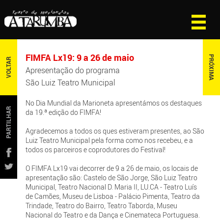
FIMFA Lx19: 9 a 26 de maio
PRÓXIMA
VOLTAR
Apresentação do programa
São Luiz Teatro Municipal
No Dia Mundial da Marioneta apresentámos os destaques
PARTILHAR
da 19.ª edição do FIMFA!
Agradecemos a todos os ques estiveram presentes, ao São
Luiz Teatro Municipal pela forma como nos recebeu, e a
todos os parceiros e coprodutores do Festival!
O FIMFA Lx19 vai decorrer de 9 a 26 de maio, os locais de
apresentação são: Castelo de São Jorge, São Luiz Teatro
Municipal, Teatro Nacional D. Maria II, LU.CA - Teatro Luís
de Camões, Museu de Lisboa - Palácio Pimenta, Teatro da
Trindade, Teatro do Bairro, Teatro Taborda, Museu
Nacional do Teatro e da Dança e Cinemateca Portuguesa.