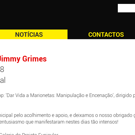
NOTÍCIAS
CONTACTOS
 Jimmy Grimes
18
al
: 'Dar Vida a Marionetas: Manipulação e Encenação', dirigido
cipal pelo acolhimento e apoio, e deixamos o nosso obrigado 
 entusiasmo que manifestaram nestes dias tão intensos!