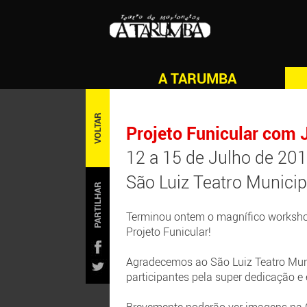
A TARUMBA
VOLTAR
Projeto Funicular com
12 a 15 de Julho de 20
São Luiz Teatro Municip
PARTILHAR
Terminou ontem o magnífico workshop
Projeto Funicular!
Agradecemos ao São Luiz Teatro Muni
participantes pela super dedicação e