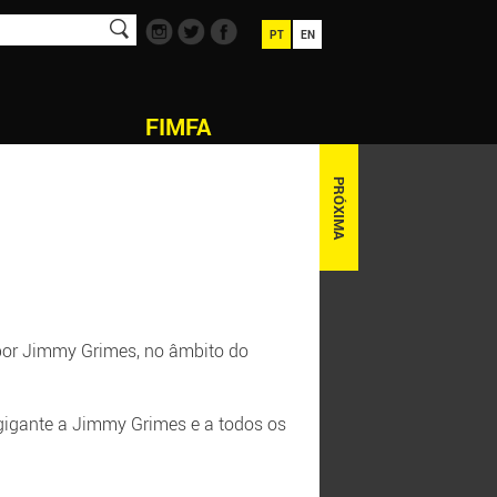
PT
EN
FIMFA
PRÓXIMA
 por Jimmy Grimes, no âmbito do
gigante a Jimmy Grimes e a todos os