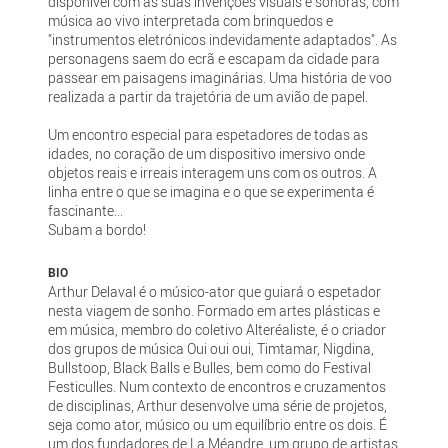
disponível com as suas invenções visuais e sonoras, com
música ao vivo interpretada com brinquedos e
"instrumentos eletrónicos indevidamente adaptados". As
personagens saem do ecrã e escapam da cidade para
passear em paisagens imaginárias. Uma história de voo
realizada a partir da trajetória de um avião de papel.
Um encontro especial para espetadores de todas as
idades, no coração de um dispositivo imersivo onde
objetos reais e irreais interagem uns com os outros. A
linha entre o que se imagina e o que se experimenta é
fascinante...
Subam a bordo!
BIO
Arthur Delaval é o músico-ator que guiará o espetador
nesta viagem de sonho. Formado em artes plásticas e
em música, membro do coletivo Alteréaliste, é o criador
dos grupos de música Oui oui oui, Timtamar, Nigdina,
Bullstoop, Black Balls e Bulles, bem como do Festival
Festiculles. Num contexto de encontros e cruzamentos
de disciplinas, Arthur desenvolve uma série de projetos,
seja como ator, músico ou um equilíbrio entre os dois. É
um dos fundadores de La Méandre, um grupo de artistas