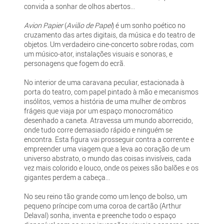
convida a sonhar de olhos abertos...
Avion Papier
(
Avião de Papel
) é um sonho poético no
cruzamento das artes digitais, da música e do teatro de
objetos. Um verdadeiro cine-concerto sobre rodas, com
um músico-ator, instalações visuais e sonoras, e
personagens que fogem do ecrã.
No interior de uma caravana peculiar, estacionada à
porta do teatro, com papel pintado à mão e mecanismos
insólitos, vemos a história de uma mulher de ombros
frágeis que viaja por um espaço monocromático
desenhado a caneta. Atravessa um mundo aborrecido,
onde tudo corre demasiado rápido e ninguém se
encontra. Esta figura vai prosseguir contra a corrente e
empreender uma viagem que a leva ao coração de um
universo abstrato, o mundo das coisas invisíveis, cada
vez mais colorido e louco, onde os peixes são balões e os
gigantes perdem a cabeça...
No seu reino tão grande como um lenço de bolso, um
pequeno príncipe com uma coroa de cartão (Arthur
Delaval) sonha, inventa e preenche todo o espaço