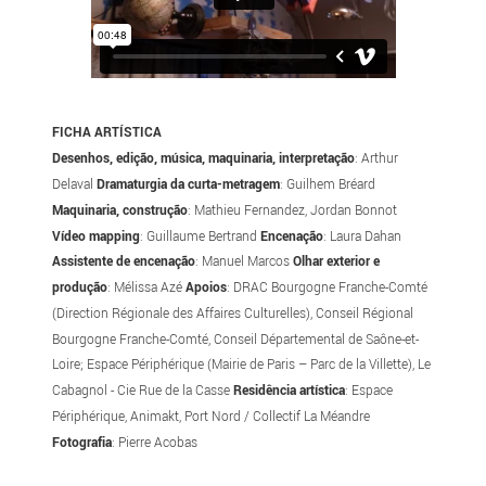
FICHA ARTÍSTICA
Desenhos, edição, música, maquinaria, interpretação
: Arthur
Delaval
Dramaturgia da curta-metragem
: Guilhem Bréard
Maquinaria, construção
: Mathieu Fernandez, Jordan Bonnot
Vídeo mapping
: Guillaume Bertrand
Encenação
: Laura Dahan
Assistente de encenação
: Manuel Marcos
Olhar exterior e
produção
: Mélissa Azé
Apoios
: DRAC Bourgogne Franche-Comté
(Direction Régionale des Affaires Culturelles), Conseil Régional
Bourgogne Franche-Comté, Conseil Départemental de Saône-et-
Loire; Espace Périphérique (Mairie de Paris – Parc de la Villette), Le
Cabagnol - Cie Rue de la Casse
Residência artística
: Espace
Périphérique, Animakt, Port Nord / Collectif La Méandre
Fotografia
: Pierre Acobas