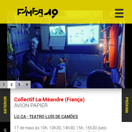
1
2
3
4
Collectif La Méandre (França)
ANTERIOR
PRÓXIMA
AVION PAPIER
LU.CA - TEATRO LUÍS DE CAMÕES
17 de maio às 10h, 10h30, 14h30, 15h, 15h30 (sex)