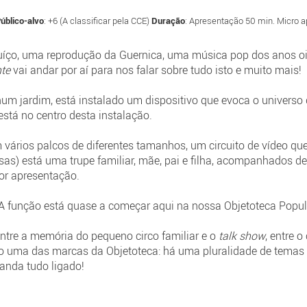
úblico-alvo
: +6 (A classificar pela CCE)
Duração
: Apresentação 50 min. Micro 
uíço, uma reprodução da Guernica, uma música pop dos anos oi
nte
vai andar por aí para nos falar sobre tudo isto e muito mais!
m jardim, está instalado um dispositivo que evoca o universo
está no centro desta instalação.
ários palcos de diferentes tamanhos, um circuito de vídeo que 
s) está uma trupe familiar, mãe, pai e filha, acompanhados de
por apresentação.
A função está quase a começar aqui na nossa Objetoteca Popul
entre a memória do pequeno circo familiar e o
talk show
, entre 
o uma das marcas da Objetoteca: há uma pluralidade de temas 
 anda tudo ligado!