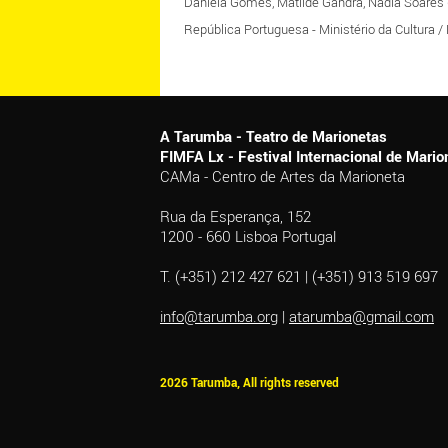
Daniela Gomes, Matilde Gandra, Nádia Soares
República Portuguesa - Ministério da Cultura 
A Tarumba - Teatro de Marionetas
FIMFA Lx - Festival Internacional de Mar
CAMa - Centro de Artes da Marioneta
Rua da Esperança, 152
1200 - 660 Lisboa Portugal
T. (+351) 212 427 621 | (+351) 913 519 697
info@tarumba.org
|
atarumba@gmail.com
2026 Tarumba, All rights reserved