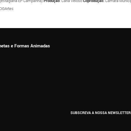
 (estagiária EP Campanhã)
Produção
: Carla Veloso
Coprodução:
Câmara Municip
/ DGArtes
ionetas e Formas Animadas
SUBSCREVA A NOSSA NEWSLETTER