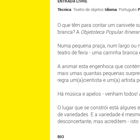
ENTRADA LIVRE
Técnica
: Teatro de objetos
Idioma
: Português
P
O que têm para contar um canivete s
branca? A
Objetoteca Popular Itinera
Numa pequena praça, num largo ou nu
teatro de feira - uma carrinha branca 
A animar esta engenhoca que contém v
mais umas quantas pequenas surpresa
regra um(a)cientista e um(a) artista 
Há música e apelos - venham todos! 
O lugar que se constrói está algures 
de variedades. E a variedade é mesm
desconcertante, mas acreditem - isto
BIO