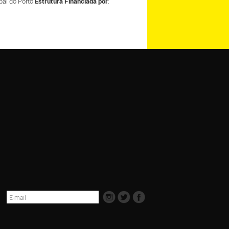
al do Porto
Estrutura Financiada por
: