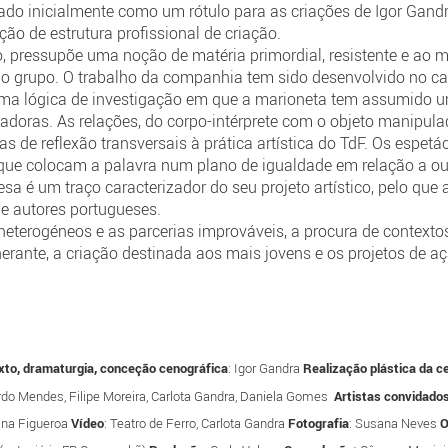
ado inicialmente como um rótulo para as criações de Igor Gandra
ão de estrutura profissional de criação.
o, pressupõe uma noção de matéria primordial, resistente e ao
r o grupo. O trabalho da companhia tem sido desenvolvido no c
uma lógica de investigação em que a marioneta tem assumido um
ntadoras. As relações, do corpo-intérprete com o objeto manipul
as de reflexão transversais à prática artística do TdF. Os espetá
 que colocam a palavra num plano de igualdade em relação a o
a é um traço caracterizador do seu projeto artístico, pelo qu
de autores portugueses.
eterogéneos e as parcerias improváveis, a procura de contextos 
inerante, a criação destinada aos mais jovens e os projetos de a
xto, dramaturgia, conceção cenográfica
: Igor Gandra
Realização plástica da c
uardo Mendes, Filipe Moreira, Carlota Gandra, Daniela Gomes
Artistas convidado
iana Figueroa
Vídeo
: Teatro de Ferro, Carlota Gandra
Fotografia
: Susana Neves
O