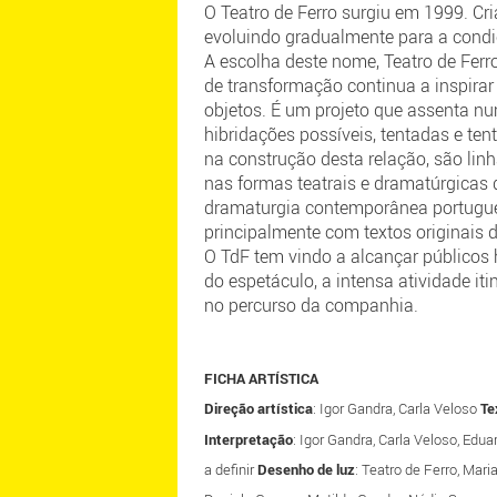
O Teatro de Ferro surgiu em 1999. Cri
evoluindo gradualmente para a condiç
A escolha deste nome, Teatro de Ferr
de transformação continua a inspira
objetos. É um projeto que assenta n
hibridações possíveis, tentadas e te
na construção desta relação, são linh
nas formas teatrais e dramatúrgicas
dramaturgia contemporânea portugues
principalmente com textos originais 
O TdF tem vindo a alcançar públicos h
do espetáculo, a intensa atividade it
no percurso da companhia.
FICHA ARTÍSTICA
Direção artística
: Igor Gandra, Carla Veloso
Te
Interpretação
: Igor Gandra, Carla Veloso, Ed
a definir
Desenho de luz
: Teatro de Ferro, Mar