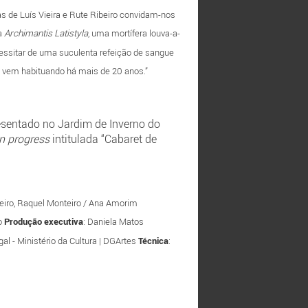
s de Luís Vieira e Rute Ribeiro convidam-nos
 a
Archimantis Latistyla
, uma mortífera louva-a-
essitar de uma suculenta refeição de sangue
os vem habituando há mais de 20 anos.”
resentado no Jardim de Inverno do
n progress
intitulada “Cabaret de
Ribeiro, Raquel Monteiro / Ana Amorim
o
Produção
executiva
: Daniela Matos
gal - Ministério da Cultura | DGArtes
Técnica
: