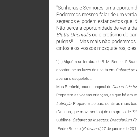
"Senhoras e Senhores, uma oportunida
Poderemos mesmo falar de um verdade
segredos e, podem estar certos que ir
Não perca a oportunidade de ver a 
Blatta Orientalis
ou o erotismo do ca
pulgas!!!... Mas mais não poderemos
cintos e os vossos mosquiteiros, o e
“(...) Alguém se lembra de R. M. Renfield? B
apontar-lhe as luzes da ribalta em
Cabaret de 
abanar o esqueleto…
Mas Renfield, criador original do
Cabaret de In
Preparem as vossas crianças, as que há em vós
Latistyla
. Preparem-se para sentir as mais bás
(Deusas, que movimentos) de um grupo de
Ti
Sublime.
Cabaret de Insectos: Dracularium F
-Pedro Rebelo (
Browserd
, 27 de janeiro de 201