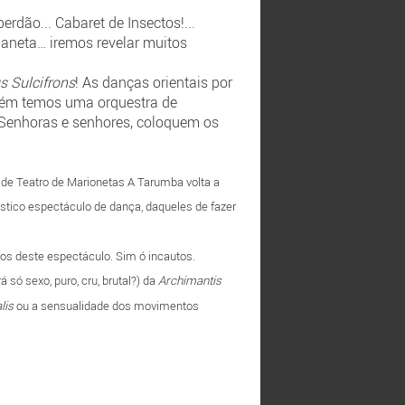
rdão... Cabaret de Insectos!...
aneta… iremos revelar muitos
 Sulcifrons
! As danças orientais por
bém temos uma orquestra de
 Senhoras e senhores, coloquem os
de Teatro de Marionetas A Tarumba volta a
stico espectáculo de dança, daqueles de fazer
os deste espectáculo. Sim ó incautos.
ó sexo, puro, cru, brutal?) da
Archimantis
lis
ou a sensualidade dos movimentos