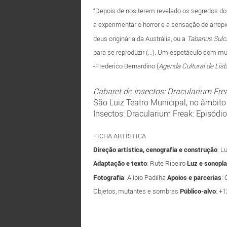
“Depois de nos terem revelado os segredos do
a experimentar o horror e a sensação de arrep
deus originária da Austrália, ou a
Tabanus Sulc
para se reproduzir (...). Um espetáculo com m
-Frederico Bernardino (
Agenda Cultural de Lis
Cabaret de Insectos: Dracularium Fr
São Luiz Teatro Municipal, no âmbit
Insectos: Dracularium Freak: Episódio
FICHA ARTÍSTICA
Direção artística, cenografia e construção
: L
Adaptação e texto
: Rute Ribeiro
Luz e sonopla
Fotografia
: Alípio Padilha
Apoios e parcerias
:
Objetos, mutantes e sombras
Público-alvo
: +