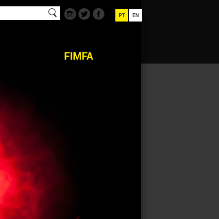
PT
EN
FIMFA