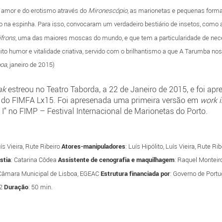
 amor e do erotismo através do
Mironescópio
, as marionetas e pequenas forma
io na espinha. Para isso, convocaram um verdadeiro bestiário de insetos, como
ifrons
, uma das maiores moscas do mundo, e que tem a particularidade de nec
uito humor e vitalidade criativa, servido com o brilhantismo a que A Tarumba n
boa
, janeiro de 2015)
eak
estreou no Teatro Taborda, a 22 de Janeiro de 2015, e foi ap
o do FIMFA Lx15. Foi apresenada uma primeira versão em
work i
 I” no FIMP – Festival Internacional de Marionetas do Porto.
uís Vieira, Rute Ribeiro
Atores-manipuladores
: Luís Hipólito, Luís Vieira, Rute 
stia
: Catarina Côdea
Assistente de cenografia e maquilhagem
: Raquel Monteir
 Câmara Municipal de Lisboa, EGEAC
Estrutura financiada por
: Governo de Portu
12
Duração
: 50 min.