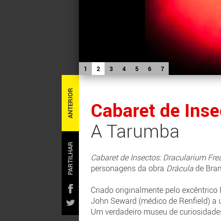
1
2
3
4
5
6
7
ANTERIOR
Cabaret de Inse
A Tarumba
PARTILHAR
Cabaret de Insectos: Dracularium Fre
personagens da obra
Drácula
de Bram
Criado originalmente pelo excêntrico R
John Seward (médico de Renfield) a 
Um verdadeiro museu de curiosidades,