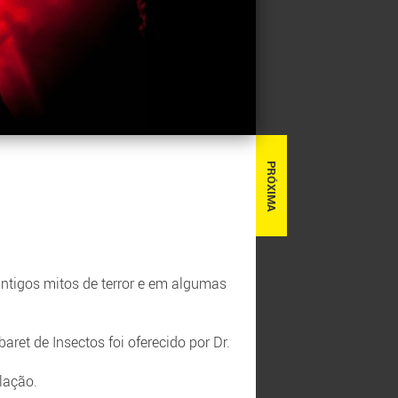
PRÓXIMA
antigos mitos de terror e em algumas
aret de Insectos foi oferecido por Dr.
lação.