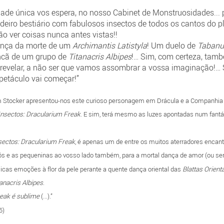
de única vos espera, no nosso Cabinet de Monstruosidades... pe
iro bestiário com fabulosos insectos de todos os cantos do pl
ão ver coisas nunca antes vistas!!
dança da morte de um
Archimantis Latistyla
! Um duelo de
Tabanus
ncã de um grupo de
Titanacris Albipes
!… Sim, com certeza, tam
 revelar, a não ser que vamos assombrar a vossa imaginação!…
spetáculo vai começar!”
ram Stocker apresentou-nos este curioso personagem em Drácula e a Companhia 
Insectos: Dracularium Freak
. E sim, terá mesmo as luzes apontadas num fantá
sectos: Dracularium Freak
, é apenas um de entre os muitos aterradores encant
 e as pequeninas ao vosso lado também, para a mortal dança de amor (ou será s
icas emoções à flor da pele perante a quente dança oriental das
Blattas Orienta
tanacris Albipes
.
reak é sublime
(...).”
5)