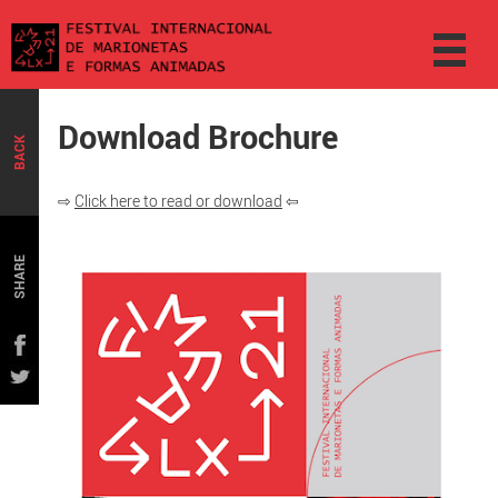
Download Brochure
BACK
⇨
Click here to read or download
⇦
SHARE