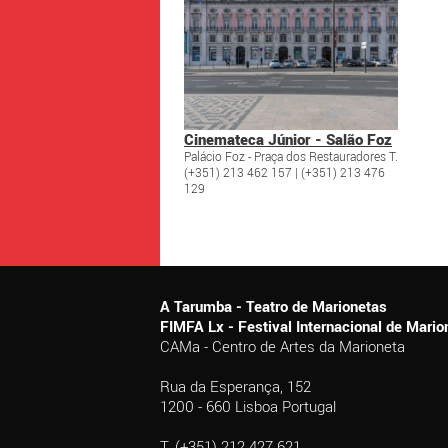
Cinemateca Júnior - Salão Foz
Palácio Foz - Praça dos Restauradores T.
(+351) 213 462 157 | (+351) 213 476
129
A Tarumba - Teatro de Marionetas
FIMFA Lx - Festival Internacional de Mar
CAMa - Centro de Artes da Marioneta
Rua da Esperança, 152
1200 - 660 Lisboa Portugal
T. (+351) 212 427 621