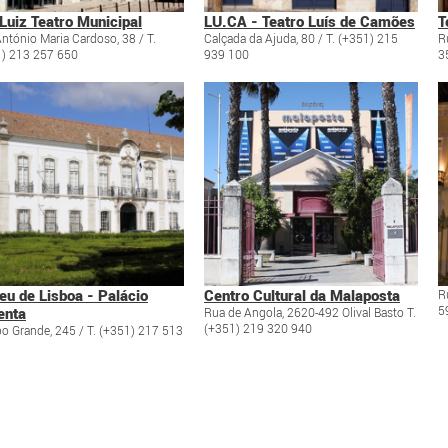
Luiz Teatro Municipal
LU.CA - Teatro Luís de Camões
T
ntónio Maria Cardoso, 38 / T.
Calçada da Ajuda, 80 / T. (+351) 215
R
) 213 257 650
939 100
3
u de Lisboa - Palácio
Centro Cultural da Malaposta
R
5
enta
Rua de Angola, 2620-492 Olival Basto T.
(+351) 219 320 940
 Grande, 245 / T. (+351) 217 513