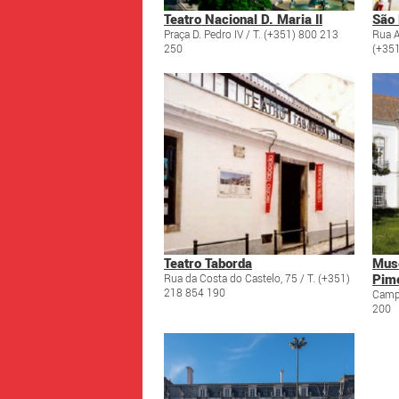
Teatro Nacional D. Maria II
São 
Praça D. Pedro IV / T. (+351) 800 213
Rua A
250
(+351
Teatro Taborda
Muse
Pim
Rua da Costa do Castelo, 75 / T. (+351)
218 854 190
Campo
200