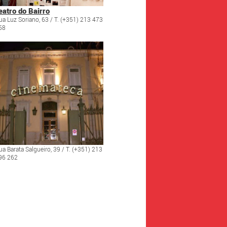
eatro do Bairro
ua Luz Soriano, 63 / T. (+351) 213 473
58
ua Barata Salgueiro, 39 / T. (+351) 213
96 262