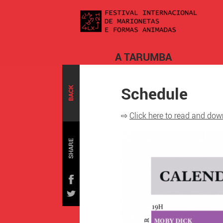
A TARUMBA
Schedule
BACK
⇨
Click here to read and do
SHARE