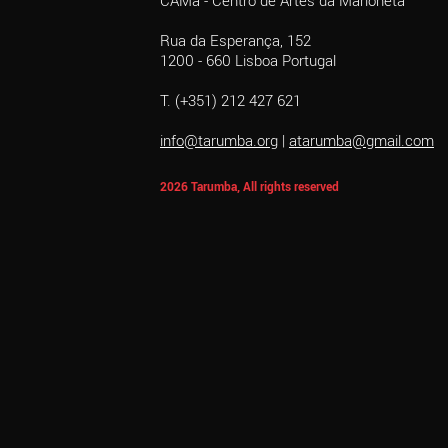
CAMa - Centro de Artes da Marioneta
Rua da Esperança, 152
1200 - 660 Lisboa Portugal
T. (+351) 212 427 621
info@tarumba.org
|
atarumba@gmail.com
2026 Tarumba, All rights reserved