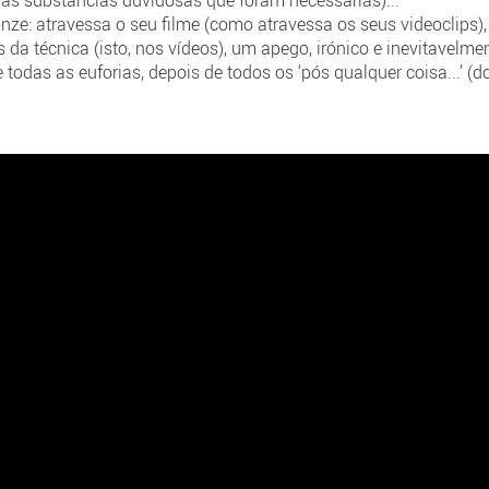
 Jonze: atravessa o seu filme (como atravessa os seus videoclip
da técnica (isto, nos vídeos), um apego, irónico e inevitavelmen
as as euforias, depois de todos os ‘pós qualquer coisa...’ (do es