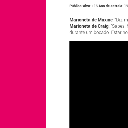
Público-Alvo
: +16
Ano de estreia
: 1
Marioneta de Maxine
: “Diz-
Marioneta de Craig
: “Sabes,
durante um bocado. Estar nout