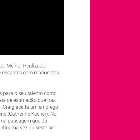
0, Melhor Realizador,
teressantes com marionetas.
a para o seu talento como
is de estimação que traz
a, Craig aceita um emprego
ne (Catherine Keener). No
m uma passagem que dá
o. Alguma vez quiseste ser