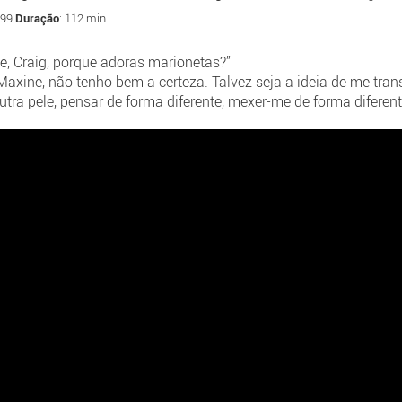
999
Duração
: 112 min
me, Craig, porque adoras marionetas?”
 Maxine, não tenho bem a certeza. Talvez seja a ideia de me tra
ra pele, pensar de forma diferente, mexer-me de forma diferente,