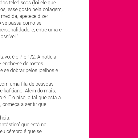
os telediscos (foi ele que
scos, esse gosto pela colagem,
medida, apetece dizer
do se passa como se
ersonalidade: e, entre uma e
ossível."
vo, é o 7 e 1/2. A notícia
- enche-se de rostos
e se dobrar pelos joelhos e
 com uma fila de pessoas
é kafkiano. Além do mais,
 é. E o piso, o tal que está a
, começa a sentir que
heia.
fantástico’ que está no
eu cérebro é que se