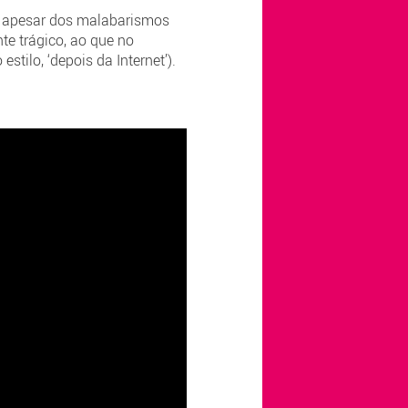
s), apesar dos malabarismos
te trágico, ao que no
tilo, ‘depois da Internet’).