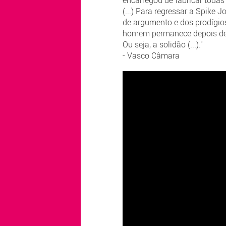
(...) Para regressar a Spike
de argumento e dos prodígios 
homem permanece depois de tod
Ou seja, a solidão (...)."
- Vasco Câmara