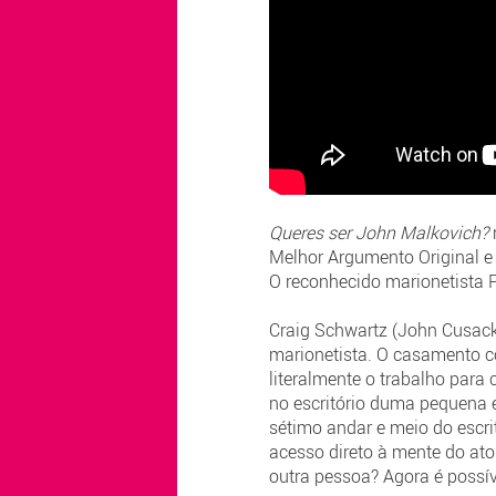
Queres ser John Malkovich?
Melhor Argumento Original e 
O reconhecido marionetista P
Craig Schwartz (John Cusack
marionetista. O casamento c
literalmente o trabalho par
no escritório duma pequena 
sétimo andar e meio do escr
acesso direto à mente do ator
outra pessoa? Agora é possív