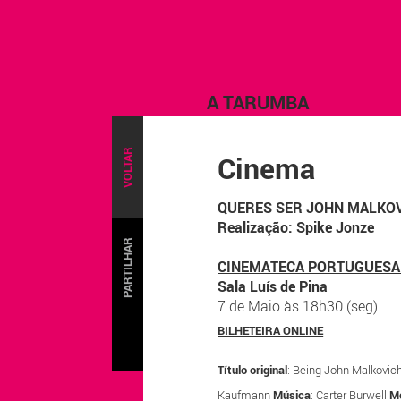
A TARUMBA
VOLTAR
Cinema
QUERES SER JOHN MALKO
Realização: Spike Jonze
PARTILHAR
CINEMATECA PORTUGUESA 
Sala Luís de Pina
7 de Maio às 18h30 (seg)
BILHETEIRA ONLINE
Título original
: Being John Malkovic
Kaufmann
Música
: Carter Burwell
M