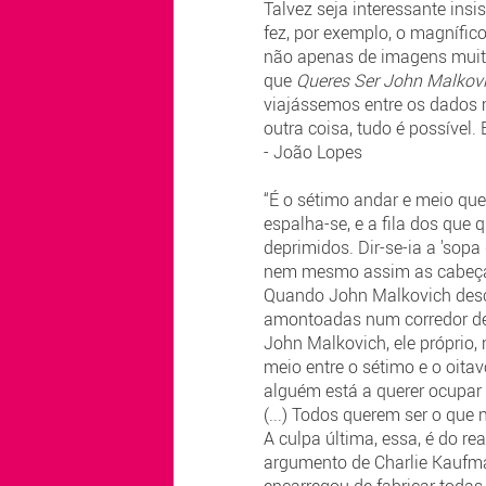
Talvez seja interessante ins
fez, por exemplo, o magnífic
não apenas de imagens muito
que
Queres Ser John Malkov
viajássemos entre os dados 
outra coisa, tudo é possível
- João Lopes
“É o sétimo andar e meio que
espalha-se, e a fila dos que 
deprimidos. Dir-se-ia a 'sop
nem mesmo assim as cabeças 
Quando John Malkovich desco
amontoadas num corredor de 
John Malkovich, ele próprio, n
meio entre o sétimo e o oita
alguém está a querer ocupar
(...) Todos querem ser o que 
A culpa última, essa, é do re
argumento de Charlie Kaufman
encarregou de fabricar todas