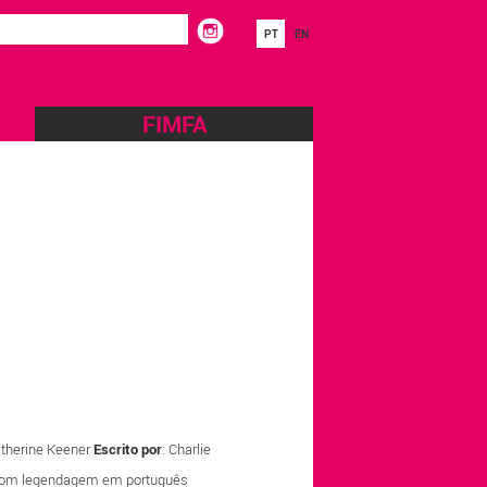
PT
EN
FIMFA
atherine Keener
Escrito por
: Charlie
, com legendagem em português