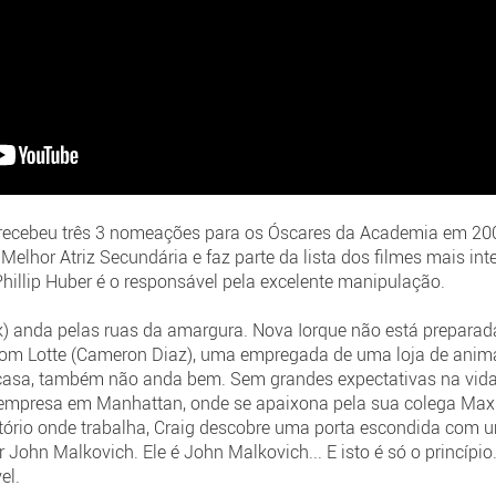
recebeu três 3 nomeações para os Óscares da Academia em 200
Melhor Atriz Secundária e faz parte da lista dos filmes mais in
hillip Huber é o responsável pela excelente manipulação.
) anda pelas ruas da amargura. Nova Iorque não está preparad
om Lotte (Cameron Diaz), uma empregada de uma loja de anima
a casa, também não anda bem. Sem grandes expectativas na vid
empresa em Manhattan, onde se apaixona pela sua colega Maxi
itório onde trabalha, Craig descobre uma porta escondida co
 John Malkovich. Ele é John Malkovich... E isto é só o princípi
el.