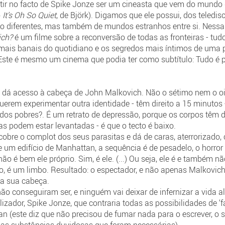
istir no facto de Spike Jonze ser um cineasta que vem do mundo d
o
It’s Oh So Quiet
, de Björk). Digamos que ele possui, dos teledi
 diferentes, mas também de mundos estranhos entre si. Nessa 
ich?
é um filme sobre a reconversão de todas as fronteiras - tu
mais banais do quotidiano e os segredos mais íntimos de uma p
. Este é mesmo um cinema que podia ter como subtítulo: Tudo é p
 dá acesso à cabeça de John Malkovich. Não o sétimo nem o oita
querem experimentar outra identidade - têm direito a 15 minutos 
a dos pobres?. É um retrato de depressão, porque os corpos têm d
podem estar levantadas - é que o tecto é baixo.
bre o complot dos seus parasitas e dá de caras, aterrorizado,
um edifício de Manhattan, a sequência é de pesadelo, o horror 
ão é bem ele próprio. Sim, é ele. (...) Ou seja, ele é e também não
vo, é um limbo. Resultado: o espectador, e não apenas Malkovich
 a sua cabeça.
não conseguiram ser, e ninguém vai deixar de infernizar a vida al
alizador, Spike Jonze, que contraria todas as possibilidades de ‘
 (este diz que não precisou de fumar nada para o escrever, o s
 as substâncias duvidosas que foram necessárias)...