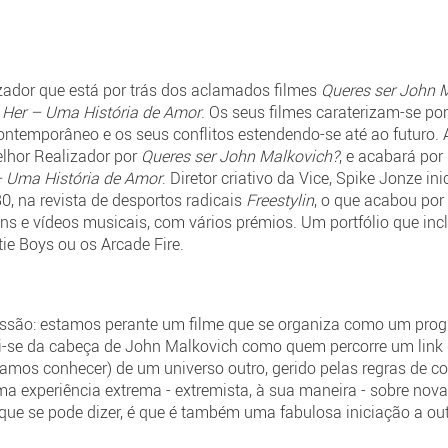
lizador que está por trás dos aclamados filmes
Queres ser John 
e
Her – Uma História de Amor
. Os seus filmes caraterizam-se por
temporâneo e os seus conflitos estendendo-se até ao futuro. Ato
lhor Realizador por
Queres ser John Malkovich?
, e acabará por
– Uma História de Amor
. Diretor criativo da Vice, Spike Jonze in
80, na revista de desportos radicais
Freestylin
, o que acabou por
ens e vídeos musicais, com vários prémios. Um portfólio que in
tie Boys ou os Arcade Fire.
ressão: estamos perante um filme que se organiza como um pr
sai-se da cabeça de John Malkovich como quem percorre um link
mos conhecer) de um universo outro, gerido pelas regras de co
ma experiência extrema - extremista, à sua maneira - sobre nova
 que se pode dizer, é que é também uma fabulosa iniciação a ou