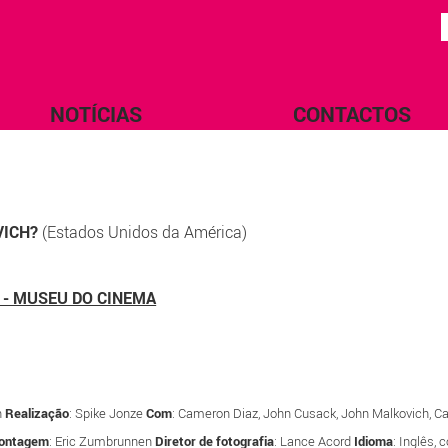
NOTÍCIAS
CONTACTOS
VICH?
(Estados Unidos da América)
- MUSEU DO CINEMA
h
Realização
: Spike Jonze
Com
: Cameron Diaz, John Cusack, John Malkovich, C
ontagem
: Eric Zumbrunnen
Diretor de fotografia
: Lance Acord
Idioma
: Inglês