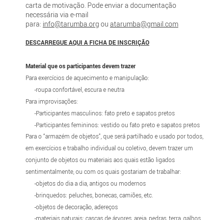
carta de motivação. Pode enviar a documentação
necessária via e-mail
para:
info@tarumba.org
ou
atarumba@gmail.com
DESCARREGUE AQUI A FICHA DE INSCRIÇÃO
Material que os participantes devem trazer
Para exercícios de aquecimento e manipulação:
-roupa confortável, escura e neutra
Para improvisações:
-Participantes masculinos: fato preto e sapatos pretos
-Participantes femininos: vestido ou fato preto e sapatos pretos
Para o “armazém de objetos”, que será partilhado e usado por todos,
em exercícios e trabalho individual ou coletivo, devem trazer um
conjunto de objetos ou materiais aos quais estão ligados
sentimentalmente, ou com os quais gostariam de trabalhar:
-objetos do dia a dia, antigos ou modernos
-brinquedos: peluches, bonecas, camiões, etc.
-objetos de decoração, adereços
-materiais naturais: cascas de árvores, areia, pedras, terra, galhos,