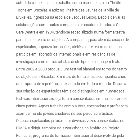
autodidata, que incluiu o trabalho como marionetista no Thèâtre
Toone em Bruxelas, e atriz no Théâtre des Jeunes de la Ville de
Bruxelles, ingressou na escola de Jacques Lecoq. Depois de várias
colaborações com muitas companhias e criadores fundou a Cie
Gare Centrale em 1984, tendo-se especializado numa forma teatral
particular: o teatro de objetos. A companhia, para além da criação de
espetáculos, organiza formações, ateliês sobre teatro de objetos,
participa em laboratórios internacionais e em residências de
investigação com outros artistas deste tipo de linguagem teatral.
Entre 2002 e 2008 produziu um festival bianual em torno do teatro
de objetos em Bruxelas. Em mais de trinta anos a companhia criou
um importante repertório, apresentado em todo o mundo. Desde a
sua criação, os espetáculos têm sido distinguidos em numerosos
festivais internacionais, e já foram apresentados em mais de vinte e
cinco países. Agnès trabalha como autora, encenadora e professora,
acompanhando jovens criadores no seu percurso artístico.
Os seus espetáculos já foram por diversas vezes apresentados no
FIMFA e dirigiu também dois workshops no âmbito do Projeto
Funicular, programa de formação internacional desenvolvido pela