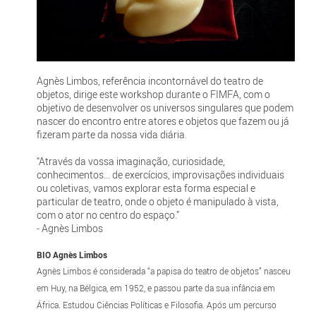
Agnès Limbos, referência incontornável do teatro de
objetos, dirige este workshop durante o FIMFA, com o
objetivo de desenvolver os universos singulares que podem
nascer do encontro entre atores e objetos que fazem ou já
fizeram parte da nossa vida diária.
“Através da vossa imaginação, curiosidade,
conhecimentos... de exercícios, improvisações individuais
ou coletivas, vamos explorar esta forma especial e
particular de teatro, onde o objeto é manipulado à vista,
com o ator no centro do espaço.”
- Agnès Limbos
BIO Agnès Limbos
Agnès Limbos é considerada “a papisa do teatro de objetos” nasceu
em Huy, na Bélgica, em 1952, e passou parte da sua infância em
África. Estudou Ciências Políticas e Filosofia. Após um percurso