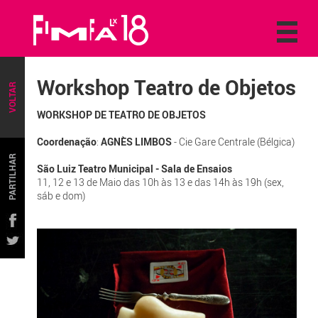
Workshop Teatro de Objetos
VOLTAR
WORKSHOP DE TEATRO DE OBJETOS
Coordenação
:
AGNÈS LIMBOS
- Cie Gare Centrale (Bélgica)
PARTILHAR
São Luiz Teatro Municipal - Sala de Ensaios
11, 12 e 13 de Maio das 10h às 13 e das 14h às 19h (sex,
sáb e dom)