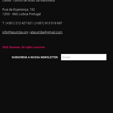
CAMa - Centro de Artes da Marioneta
Rua da Esperança, 152
1200 - 660 Lisboa Portugal
T. (+351) 212 427 621 | (+351) 913 519 697
info@tarumba.org
|
atarumba@gmail.com
2026 Tarumba, All rights reserved
SUBSCREVA A NOSSA NEWSLETTER