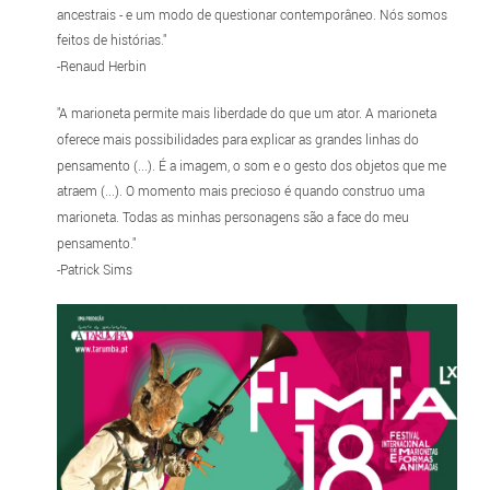
ancestrais - e um modo de questionar contemporâneo. Nós somos
feitos de histórias."
-Renaud Herbin
"A marioneta permite mais liberdade do que um ator. A marioneta
oferece mais possibilidades para explicar as grandes linhas do
pensamento (...). É a imagem, o som e o gesto dos objetos que me
atraem (...). O momento mais precioso é quando construo uma
marioneta. Todas as minhas personagens são a face do meu
pensamento."
-Patrick Sims