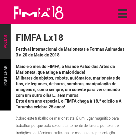
FIMFA Lx18
VOLTAR
Festival Internacional de Marionetas e Formas Animadas
3 a 20 de Maio de 2018
Maio é o mês do FIMFA, o Grande Palco das Artes da
PARTILHAR
Marioneta, que atinge a maioridade!
Milhares de objetos, robots, autómatos, marionetas de
fios, de legumes, de barro, sombras, manipulação de
imagens e, como sempre, um convite para ver o mundo
com um outro olhar... sem muros.
Este é um ano especial, o FIMFA chega à 18.ª edição e A
Tarumba celebra 25 anos!
"Adoro este trabalho de marionetista. É um lugar magnifico para
trabalhar, porque trata-se constantemente de fazer a ponte entre
tradições - de técnicas tradicionais e modos de representação