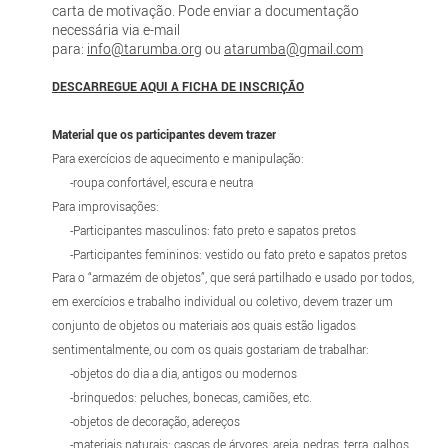
carta de motivação. Pode enviar a documentação
necessária via e-mail
para:
info@tarumba.org
ou
atarumba@gmail.com
DESCARREGUE AQUI A FICHA DE INSCRIÇÃO
Material que os participantes devem trazer
Para exercícios de aquecimento e manipulação:
-roupa confortável, escura e neutra
Para improvisações:
-Participantes masculinos: fato preto e sapatos pretos
-Participantes femininos: vestido ou fato preto e sapatos pretos
Para o “armazém de objetos”, que será partilhado e usado por todos,
em exercícios e trabalho individual ou coletivo, devem trazer um
conjunto de objetos ou materiais aos quais estão ligados
sentimentalmente, ou com os quais gostariam de trabalhar:
-objetos do dia a dia, antigos ou modernos
-brinquedos: peluches, bonecas, camiões, etc.
-objetos de decoração, adereços
-materiais naturais: cascas de árvores, areia, pedras, terra, galhos,