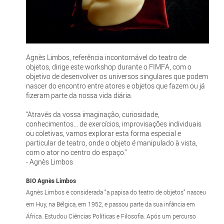
Agnès Limbos, referência incontornável do teatro de
objetos, dirige este workshop durante o FIMFA, com o
objetivo de desenvolver os universos singulares que podem
nascer do encontro entre atores e objetos que fazem ou já
fizeram parte da nossa vida diária.
“Através da vossa imaginação, curiosidade,
conhecimentos... de exercícios, improvisações individuais
ou coletivas, vamos explorar esta forma especial e
particular de teatro, onde o objeto é manipulado à vista,
com o ator no centro do espaço.”
- Agnès Limbos
BIO Agnès Limbos
Agnès Limbos é considerada “a papisa do teatro de objetos” nasceu
em Huy, na Bélgica, em 1952, e passou parte da sua infância em
África. Estudou Ciências Políticas e Filosofia. Após um percurso