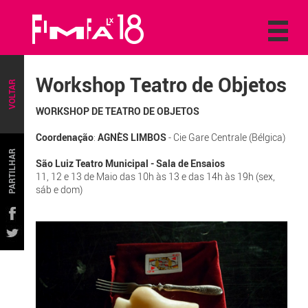
Workshop Teatro de Objetos
VOLTAR
WORKSHOP DE TEATRO DE OBJETOS
Coordenação
:
AGNÈS LIMBOS
- Cie Gare Centrale (Bélgica)
PARTILHAR
São Luiz Teatro Municipal - Sala de Ensaios
11, 12 e 13 de Maio das 10h às 13 e das 14h às 19h (sex,
sáb e dom)