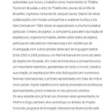
autodidata, que incluiu o trabalho como marionetista no Thèâtre
Toone em Bruxelas, e atriz no Théâtre des Jeunes de la Ville de
Bruxelles, ingressou na escola de Jacques Lecoq. Depois de várias
colaborações com muitas companhias e criadores fundou a Cie
Gare Centrale em 1984, tendo-se especializado numa forma teatral
particular: o teatro de objetos. A companhia, para além da criação de
espetáculos, organiza formações, ateliês sobre teatro de objetos,
participa em laboratórios internacionais e em residências de
investigação com outros artistas deste tipo de linguagem teatral.
Entre 2002 e 2008 produziu um festival bianual em torno do teatro
de objetos em Bruxelas. Em mais de trinta anos a companhia criou
um importante repertório, apresentado em todo o mundo. Desde a
sua criação, os espetáculos têm sido distinguidos em numerosos
festivais internacionais, e já foram apresentados em mais de vinte e
cinco países. Agnès trabalha como autora, encenadora e professora,
acompanhando jovens criadores no seu percurso artístico.
Os seus espetáculos já foram por diversas vezes apresentados no
FIMFA e dirigiu também dois workshops no âmbito do Projeto
Funicular, programa de formação internacional desenvolvido pela