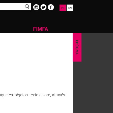
PT
EN
FIMFA
PRÓXIMA
uetes, objetos, texto e som, através