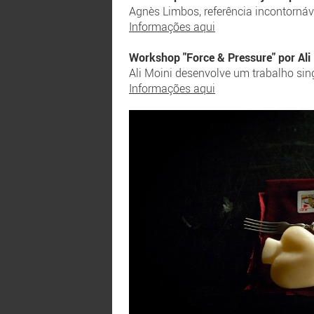
Agnès Limbos, referência incontornáv
Informações aqui
Workshop "Force & Pressure" por Ali 
Ali Moini desenvolve um trabalho si
Informações aqui