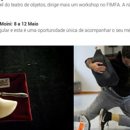
el do teatro de objetos, dirige mais um workshop no FIMFA. A n
Moini: 8 a 12 Maio
ngular e esta é uma oportunidade única de acompanhar o seu m