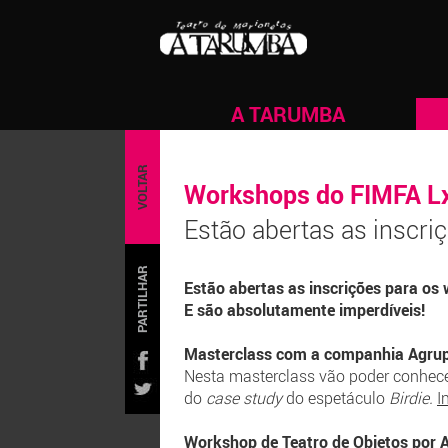
A TARUMBA
VOLTAR
Workshops do FIMFA L
Estão abertas as inscri
PARTILHAR
Estão abertas as inscrições para o
E são absolutamente imperdíveis!
Masterclass com a companhia Agrup
Nesta masterclass vão poder conhecer
do
case study
do espetáculo
Birdie.
I
Workshop de Teatro de Objetos por 