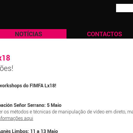
NOTÍCIAS
CONTACTOS
x18
ções!
s workshops do FIMFA Lx18!
ación Señor Serrano: 5 Maio
 os métodos e técnicas de manipulação de vídeo em direto, maq
nformações aqui
Agnès Limbos: 11 a 13 Maio