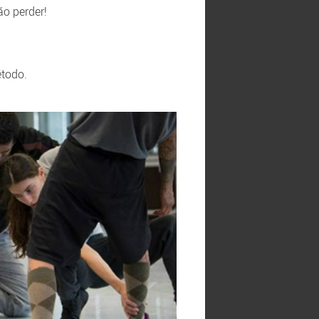
ão perder!
étodo.