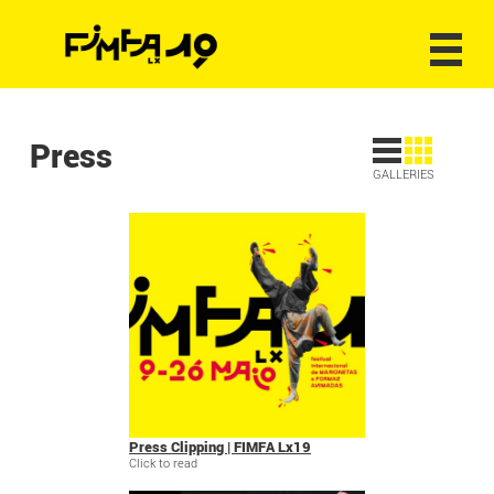
Press
GALLERIES
Press Clipping | FIMFA Lx19
Click to read