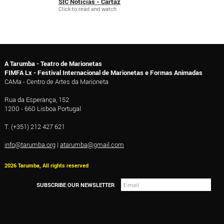
SIC Notícias - Cartaz
Click to read and watch
A Tarumba - Teatro de Marionetas
FIMFA Lx - Festival Internacional de Marionetas e Formas Animadas
CAMa - Centro de Artes da Marioneta
Rua da Esperança, 152
1200 - 660 Lisboa Portugal
T. (+351) 212 427 621
info@tarumba.org
|
atarumba@gmail.com
2026 Tarumba, All rights reserved
SUBSCRIBE OUR NEWSLETTER