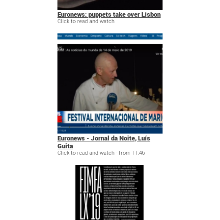
Euronews: puppets take over Lisbon
Click to read and watch
Euronews - Jornal da Noite, Luís
Guita
Click to read and watch - from 11:46