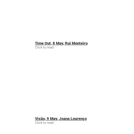
Time Out, 8 May, Rui Monteiro
Click to read
Visão, 9 May, Joana Lourenço
Click to read