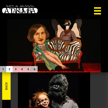
1
2
3
4
5
6
BACK