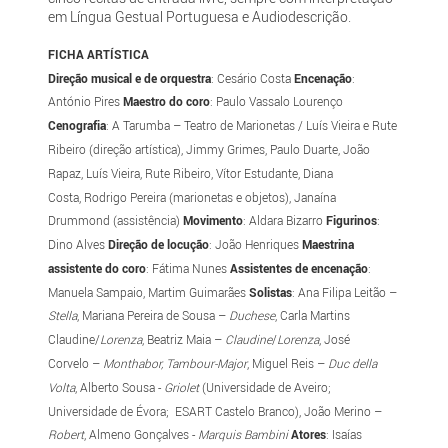
em Língua Gestual Portuguesa e Audiodescrição.
FICHA ARTÍSTICA
Direção musical e de orquestra
: Cesário Costa
Encenação
:
António Pires
Maestro do coro
: Paulo Vassalo Lourenço
Cenografia
: A Tarumba – Teatro de Marionetas / Luís Vieira e Rute
Ribeiro (direção artística), Jimmy Grimes, Paulo Duarte, João
Rapaz, Luís Vieira, Rute Ribeiro, Vítor Estudante, Diana
Costa, Rodrigo Pereira (marionetas e objetos), Janaína
Drummond (assistência)
Movimento
: Aldara Bizarro
Figurinos
:
Dino Alves
Direção de locução
: João Henriques
Maestrina
assistente do coro
: Fátima Nunes
Assistentes de encenação
:
Manuela Sampaio, Martim Guimarães
Solistas
: Ana Filipa Leitão –
Stella
, Mariana Pereira de Sousa –
Duchese
, Carla Martins
Claudine/
Lorenza
, Beatriz Maia –
Claudine
/
Lorenza
, José
Corvelo –
Monthabor, Tambour-Major
, Miguel Reis –
Duc della
Volta
, Alberto Sousa -
Griolet
(Universidade de Aveiro;
Universidade de Évora; ESART Castelo Branco), João Merino –
Robert
, Almeno Gonçalves -
Marquis Bambini
Atores
: Isaías