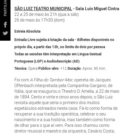
PARTILHAR
SÃO LUIZ TEATRO MUNICIPAL
- Sala Luis Miguel Cintra
22 a 25 de maio às 21h (qua a sáb)
26 de maio às 17h30 (dom)
Estreia Absoluta
Entrada Livre sujeita à lotação da sala - Bilhetes disponíveis no
próprio dia, a partir das 13h, no limite de dois por pessoa
Todas as sessões têm interpretação em Língua Gestual
Portuguesa (LGP) e Audiodescrição (AD)
Técnica
: Ópera
Público-alvo
: +12
Duração
: Aprox. 95 min.
Foi com
A Filha do Tambor-Mor
, opereta de Jacques
Offenbach interpretada pela Companhia Gargano, de
Itália, que se inaugurou o Theatro D. Amelia, a 22 de maio
de 1894. Cento e vinte e cinco anos depois, o São Luiz
revisita aquele que seria o primeiro dos muitos
espetáculos estreados nesta casa. Fá-lo como forma de
recuperar a sua tradição operática, celebrar o seu
nascimento e a sua história, mas também como forma
de olhar para o que aí vem. Para isso chamou como
diretor musical e maestro da orquestra, Cesário Costa,