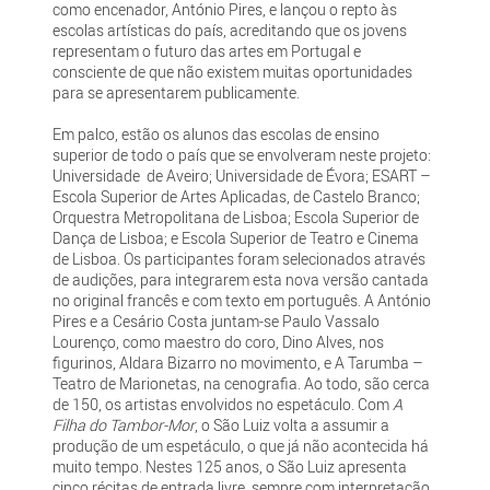
como encenador, António Pires, e lançou o repto às
escolas artísticas do país, acreditando que os jovens
representam o futuro das artes em Portugal e
consciente de que não existem muitas oportunidades
para se apresentarem publicamente.
Em palco, estão os alunos das escolas de ensino
superior de todo o país que se envolveram neste projeto:
Universidade de Aveiro; Universidade de Évora; ESART –
Escola Superior de Artes Aplicadas, de Castelo Branco;
Orquestra Metropolitana de Lisboa; Escola Superior de
Dança de Lisboa; e Escola Superior de Teatro e Cinema
de Lisboa. Os participantes foram selecionados através
de audições, para integrarem esta nova versão cantada
no original francês e com texto em português. A António
Pires e a Cesário Costa juntam-se Paulo Vassalo
Lourenço, como maestro do coro, Dino Alves, nos
figurinos, Aldara Bizarro no movimento, e A Tarumba –
Teatro de Marionetas, na cenografia. Ao todo, são cerca
de 150, os artistas envolvidos no espetáculo. Com
A
Filha do Tambor-Mor
, o São Luiz volta a assumir a
produção de um espetáculo, o que já não acontecida há
muito tempo. Nestes 125 anos, o São Luiz apresenta
cinco récitas de entrada livre, sempre com interpretação