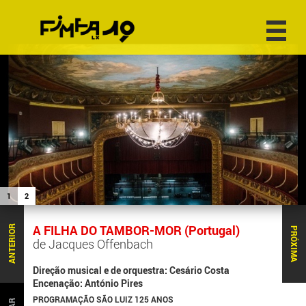
1
2
A FILHA DO TAMBOR-MOR (Portugal)
ANTERIOR
PRÓXIMA
de Jacques Offenbach
Direção musical e de orquestra: Cesário Costa
Encenação: António Pires
PROGRAMAÇÃO SÃO LUIZ 125 ANOS