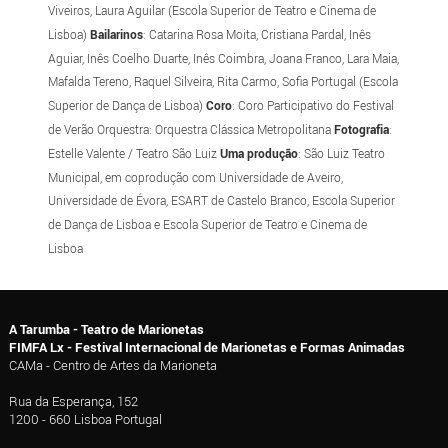
Viveiros, Laura Aguilar (Escola Superior de Teatro e Cinema de
Lisboa)
Bailarinos
: Catarina Rosa Moita, Cristiana Pardal, Inês
Aguiar, Inês Coelho Duarte, Inês Coimbra, Joana Franco, Lara Maia,
Mafalda Tereno, Raquel Silveira, Rita Carmo, Sofia Portugal (Escola
Superior de Dança de Lisboa)
Coro
: Coro Participativo do Festival
de Verão Orquestra: Orquestra Clássica Metropolitana
Fotografia
:
Estelle Valente / Teatro São Luiz
Uma produção
: São Luiz Teatro
Municipal, em coprodução com Universidade de Aveiro,
Universidade de Évora, ESART de Castelo Branco, Escola Superior
de Dança de Lisboa e Escola Superior de Teatro e Cinema de
Lisboa
A Tarumba - Teatro de Marionetas
FIMFA Lx - Festival Internacional de Marionetas e Formas Animadas
CAMa - Centro de Artes da Marioneta
Rua da Esperança, 152
1200 - 660 Lisboa Portugal