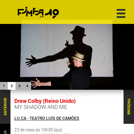
1
2
3
4
Drew Colby (Reino Unido)
ANTERIOR
PRÓXIMA
MY SHADOW AND ME
LU.CA - TEATRO LUÍS DE CAMÕES
23 de maio às 10h30 (qui)