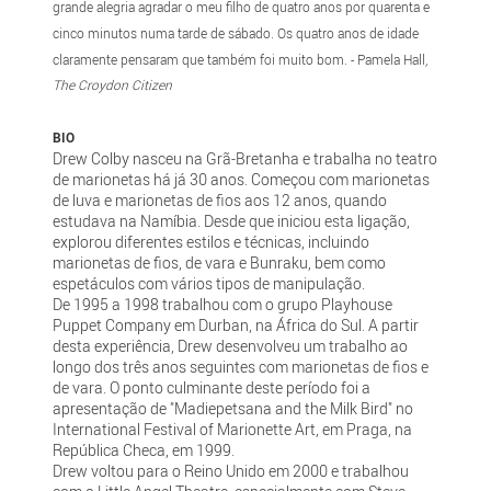
grande alegria agradar o meu filho de quatro anos por quarenta e
cinco minutos numa tarde de sábado. Os quatro anos de idade
claramente pensaram que também foi muito bom. - Pamela Hall,
The Croydon Citizen
BIO
Drew Colby nasceu na Grã-Bretanha e trabalha no teatro
de marionetas há já 30 anos. Começou com marionetas
de luva e marionetas de fios aos 12 anos, quando
estudava na Namíbia. Desde que iniciou esta ligação,
explorou diferentes estilos e técnicas, incluindo
marionetas de fios, de vara e Bunraku, bem como
espetáculos com vários tipos de manipulação.
De 1995 a 1998 trabalhou com o grupo Playhouse
Puppet Company em Durban, na África do Sul. A partir
desta experiência, Drew desenvolveu um trabalho ao
longo dos três anos seguintes com marionetas de fios e
de vara. O ponto culminante deste período foi a
apresentação de "Madiepetsana and the Milk Bird" no
International Festival of Marionette Art, em Praga, na
República Checa, em 1999.
Drew voltou para o Reino Unido em 2000 e trabalhou