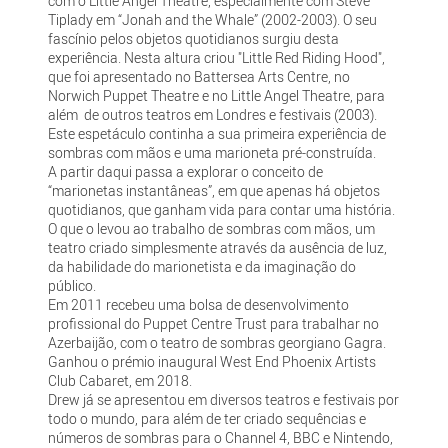
com o Little Angel Theatre, especialmente com Steve
Tiplady em “Jonah and the Whale” (2002-2003). O seu
fascínio pelos objetos quotidianos surgiu desta
experiência. Nesta altura criou "Little Red Riding Hood",
que foi apresentado no Battersea Arts Centre, no
Norwich Puppet Theatre e no Little Angel Theatre, para
além de outros teatros em Londres e festivais (2003).
Este espetáculo continha a sua primeira experiência de
sombras com mãos e uma marioneta pré-construída.
A partir daqui passa a explorar o conceito de
“marionetas instantâneas”, em que apenas há objetos
quotidianos, que ganham vida para contar uma história.
O que o levou ao trabalho de sombras com mãos, um
teatro criado simplesmente através da ausência de luz,
da habilidade do marionetista e da imaginação do
público.
Em 2011 recebeu uma bolsa de desenvolvimento
profissional do Puppet Centre Trust para trabalhar no
Azerbaijão, com o teatro de sombras georgiano Gagra.
Ganhou o prémio inaugural West End Phoenix Artists
Club Cabaret, em 2018.
Drew já se apresentou em diversos teatros e festivais por
todo o mundo, para além de ter criado sequências e
números de sombras para o Channel 4, BBC e Nintendo,