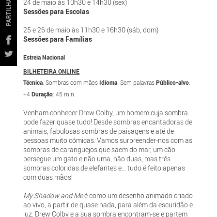
PARTILHAR
24 de maio às 10h30 e 14h30 (sex)
Sessões para Escolas
25 e 26 de maio às 11h30 e 16h30 (sáb, dom)
Sessões para Famílias
Estreia Nacional
BILHETEIRA ONLINE
Técnica
: Sombras com mãos
Idioma
: Sem palavras
Público-alvo
:
+4
Duração
: 45 min.
Venham conhecer Drew Colby, um homem cuja sombra
pode fazer quase tudo! Desde sombras encantadoras de
animais, fabulosas sombras de paisagens e até de
pessoas muito cómicas. Vamos surpreender-nos com as
sombras de caranguejos que saem do mar, um cão
persegue um gato e não uma, não duas, mas três
sombras coloridas de elefantes e... tudo é feito apenas
com duas mãos!
My Shadow and Me
é como um desenho animado criado
ao vivo, a partir de quase nada, para além da escuridão e
luz. Drew Colby e a sua sombra encontram-se e partem