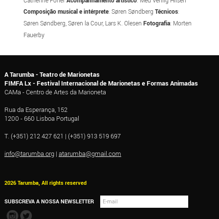
Composição musical e intérprete
: Søren Søndberg
Técnicos
:
Søren Søndberg, Søren la Cour, Lars K. Olesen
Fotografia
: Morten
Fauerby
A Tarumba - Teatro de Marionetas
FIMFA Lx - Festival Internacional de Marionetas e Formas Animadas
CAMa - Centro de Artes da Marioneta
Rua da Esperança, 152
1200 - 660 Lisboa Portugal
T. (+351) 212 427 621 | (+351) 913 519 697
info@tarumba.org
|
atarumba@gmail.com
2026 Tarumba, All rights reserved
SUBSCREVA A NOSSA NEWSLETTER