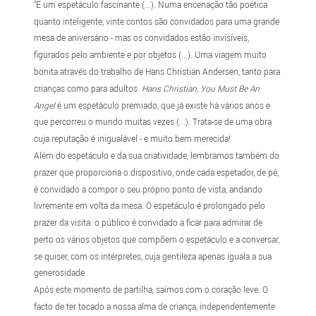
"É um espetáculo fascinante (...). Numa encenação tão poética
quanto inteligente, vinte contos são convidados para uma grande
mesa de aniversário - mas os convidados estão invisíveis,
figurados pelo ambiente e por objetos (...). Uma viagem muito
bonita através do trabalho de Hans Christian Andersen, tanto para
crianças como para adultos.
Hans Christian, You Must Be An
Angel
é um espetáculo premiado, que já existe há vários anos e
que percorreu o mundo muitas vezes (...). Trata-se de uma obra
cuja reputação é inigualável - e muito bem merecida!
Além do espetáculo e da sua criatividade, lembramos também do
prazer que proporciona o dispositivo, onde cada espetador, de pé,
é convidado a compor o seu próprio ponto de vista, andando
livremente em volta da mesa. O espetáculo é prolongado pelo
prazer da visita: o público é convidado a ficar para admirar de
perto os vários objetos que compõem o espetáculo e a conversar,
se quiser, com os intérpretes, cuja gentileza apenas iguala a sua
generosidade.
Após este momento de partilha, saímos com o coração leve. O
facto de ter tocado a nossa alma de criança, independentemente