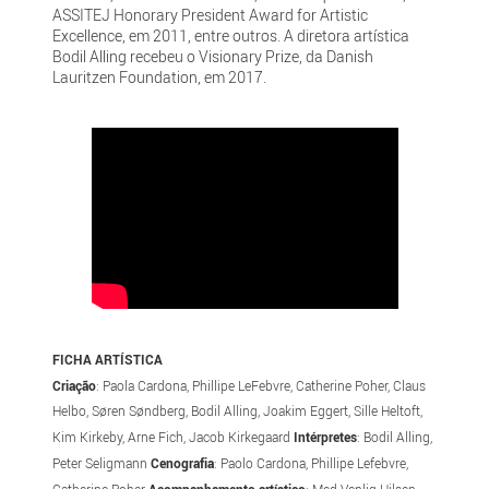
ASSITEJ Honorary President Award for Artistic
Excellence, em 2011, entre outros. A diretora artística
Bodil Alling recebeu o Visionary Prize, da Danish
Lauritzen Foundation, em 2017.
FICHA ARTÍSTICA
Criação
: Paola Cardona, Phillipe LeFebvre, Catherine Poher, Claus
Helbo, Søren Søndberg, Bodil Alling, Joakim Eggert, Sille Heltoft,
Kim Kirkeby, Arne Fich, Jacob Kirkegaard
Intérpretes
: Bodil Alling,
Peter Seligmann
Cenografia
: Paolo Cardona, Phillipe Lefebvre,
Catherine Poher
Acompanhamento artístico
: Med Venlig Hilsen