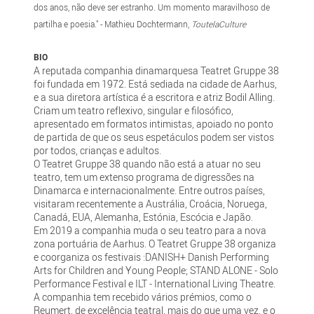
dos anos, não deve ser estranho. Um momento maravilhoso de
partilha e poesia." - Mathieu Dochtermann,
ToutelaCulture
BIO
A reputada companhia dinamarquesa Teatret Gruppe 38
foi fundada em 1972. Está sediada na cidade de Aarhus,
e a sua diretora artística é a escritora e atriz Bodil Alling.
Criam um teatro reflexivo, singular e filosófico,
apresentado em formatos intimistas, apoiado no ponto
de partida de que os seus espetáculos podem ser vistos
por todos, crianças e adultos.
O Teatret Gruppe 38 quando não está a atuar no seu
teatro, tem um extenso programa de digressões na
Dinamarca e internacionalmente. Entre outros países,
visitaram recentemente a Austrália, Croácia, Noruega,
Canadá, EUA, Alemanha, Estónia, Escócia e Japão.
Em 2019 a companhia muda o seu teatro para a nova
zona portuária de Aarhus. O Teatret Gruppe 38 organiza
e coorganiza os festivais :DANISH+ Danish Performing
Arts for Children and Young People; STAND ALONE - Solo
Performance Festival e ILT - International Living Theatre.
A companhia tem recebido vários prémios, como o
Reumert, de excelência teatral, mais do que uma vez, e o