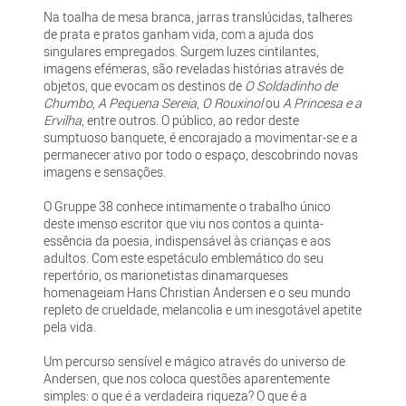
Na toalha de mesa branca, jarras translúcidas, talheres
de prata e pratos ganham vida, com a ajuda dos
singulares empregados. Surgem luzes cintilantes,
imagens efémeras, são reveladas histórias através de
objetos, que evocam os destinos de
O Soldadinho de
Chumbo
,
A Pequena Sereia
,
O Rouxinol
ou
A Princesa e a
Ervilha
, entre outros. O público, ao redor deste
sumptuoso banquete, é encorajado a movimentar-se e a
permanecer ativo por todo o espaço, descobrindo novas
imagens e sensações.
O Gruppe 38 conhece intimamente o trabalho único
deste imenso escritor que viu nos contos a quinta-
essência da poesia, indispensável às crianças e aos
adultos. Com este espetáculo emblemático do seu
repertório, os marionetistas dinamarqueses
homenageiam Hans Christian Andersen e o seu mundo
repleto de crueldade, melancolia e um inesgotável apetite
pela vida.
Um percurso sensível e mágico através do universo de
Andersen, que nos coloca questões aparentemente
simples: o que é a verdadeira riqueza? O que é a