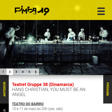
1
2
3
4
5
6
Teatret Gruppe 38 (Dinamarca)
ANTERIOR
PRÓXIMA
HANS CHRISTIAN, YOU MUST BE AN
ANGEL
TEATRO DO BAIRRO
10 e 11 de maio às 20h (sex, sáb)