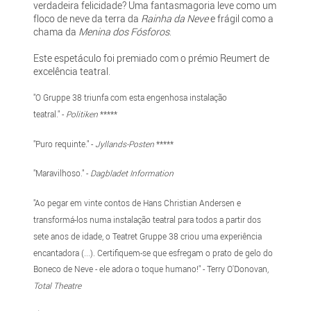
verdadeira felicidade? Uma fantasmagoria leve como um
floco de neve da terra da
Rainha da Neve
e frágil como a
chama da
Menina dos Fósforos
.
Este espetáculo foi premiado com o prémio Reumert de
excelência teatral.
"O Gruppe 38 triunfa com esta engenhosa instalação
teatral." -
Politiken
*****
"Puro requinte." -
Jyllands-Posten
*****
"Maravilhoso." -
Dagbladet Information
"Ao pegar em vinte contos de Hans Christian Andersen e
transformá-los numa instalação teatral para todos a partir dos
sete anos de idade, o Teatret Gruppe 38 criou uma experiência
encantadora (...). Certifiquem-se que esfregam o prato de gelo do
Boneco de Neve - ele adora o toque humano!" - Terry O'Donovan,
Total Theatre