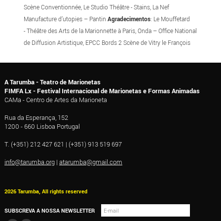
Scène Conventionnée, Le Studio Théâtre - Stains, La Nef
Manufacture d’utopies – Pantin
Agradecimentos
: Le Mouffetard
- Théâtre des Arts de la Marionnette à Paris, Onda – Office National
de Diffusion Artistique, EPCC Bords 2 Scène de Vitry le François
A Tarumba - Teatro de Marionetas
FIMFA Lx - Festival Internacional de Marionetas e Formas Animadas
CAMa - Centro de Artes da Marioneta
Rua da Esperança, 152
1200 - 660 Lisboa Portugal
T. (+351) 212 427 621 | (+351) 913 519 697
info@tarumba.org
|
atarumba@gmail.com
2026 Tarumba, All rights reserved
SUBSCREVA A NOSSA NEWSLETTER