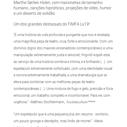
Marthe Sørlien Holen, com marionetas de tamanho
humano, canções hipnóticas, projeções de vídeo, humor
e um deserto de solidão.
Um dos grandes destaques do FIMFA Lx19!
"É uma história de vida profunda e pungente que nos é revelada,
uma magnífica peça de teatro, crua, forte e emocionante. Com um
domínio digno dos maiores encenadores contemporâneos e uma
manipulação extremamente justa e sensível, Yngvild Aspeli está
ao serviço de uma história sombria e íntima, e é brilhante (...). Um
espetáculo extremamente sofisticado, com uma identidade visual
e sonora extremamente trabalhada, e uma dramaturgia que se
eleva para combinar com as melhores peças de teatro
contemporâneas (...). Uma mistura de fogo e gelo, precisão e fúria
emocional, um trabalho completo e incontornável. Para ver, com
urgência." - Mathieu Dochtermann,
Toutelaculture
*****
"Um espetáculo que é uma pequena jóia, em resumo - sombrio,
um pouco grunge e decrépito; mas lindo de morrer." - Marie