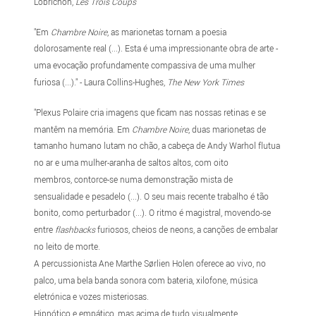
Lobrichon,
Les Trois Coups
"Em
Chambre Noire
, as marionetas tornam a poesia
dolorosamente real (...). Esta é uma impressionante obra de arte -
uma evocação profundamente compassiva de uma mulher
furiosa (...)." - Laura Collins-Hughes,
The New York Times
"Plexus Polaire cria imagens que ficam nas nossas retinas e se
mantêm na memória. Em
Chambre Noire
, duas marionetas de
tamanho humano lutam no chão, a cabeça de Andy Warhol flutua
no ar e uma mulher-aranha de saltos altos, com oito
membros, contorce-se numa demonstração mista de
sensualidade e pesadelo (...). O seu mais recente trabalho é tão
bonito, como perturbador (...). O ritmo é magistral, movendo-se
entre
flashbacks
furiosos, cheios de neons, a canções de embalar
no leito de morte.
A percussionista Ane Marthe Sørlien Holen oferece ao vivo, no
palco, uma bela banda sonora com bateria, xilofone, música
eletrónica e vozes misteriosas.
Hipnótico e empático, mas acima de tudo visualmente