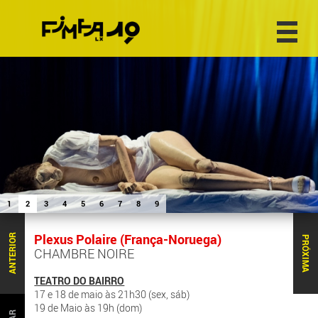
1
2
3
4
5
6
7
8
9
Plexus Polaire (França-Noruega)
ANTERIOR
PRÓXIMA
CHAMBRE NOIRE
TEATRO DO BAIRRO
17 e 18 de maio às 21h30 (sex, sáb)
19 de Maio às 19h (dom)