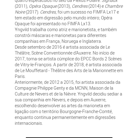
quatro espetáculos no seio da Plexus Polaire:
Signaux
(2011),
Opéra Opaque
(2013),
Cendres
(2014) e
Chambre
Noire
(2017).
Cendres
, foi um sucesso no FIMFA Lx17 e
tem estado em digressão pelo mundo inteiro; Opéra
Opaque foi apresentado no FIMFA Lx13.
Yngvild trabalha como atriz e marionetista, e também
constrói máscaras e marionetas para diferentes
companhias em França, Noruega e Inglaterra.
Desde setembro de 2016 é artista associada de Le
Théâtre, Scène Conventionnée d’Auxerre. No início de
2017, torna-se artista cúmplice do EPCC Bords 2 Scènes
de Vitry-le-François. A partir de 2018, é artista associada
de Le Mouffetard - Théâtre des Arts de la Marionnette em
Paris.
Anteriormente, de 2012 a 2015, foi artista associada da
Compagnie Philippe Genty e da MCNN, Maison de la
Culture de Nevers et de la Nièvre. Yngvild decidiu sediar a
sua companhia em Nevers, e depois em Auxerre,
escolhendo desenvolver as artes da marioneta em
ligação com o território Bourgogne-Franche-Comté,
enquanto continua permanentemente em digressões
internacionais.