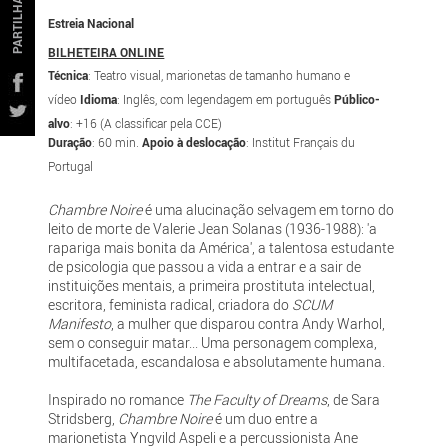
PARTILHAR
Estreia Nacional
BILHETEIRA ONLINE
Técnica
: Teatro visual, marionetas de tamanho humano e
vídeo
Idioma
: Inglês, com legendagem em português
Público-
alvo
: +16 (A classificar pela CCE)
Duração
: 60 min.
Apoio à deslocação
: Institut Français du
Portugal
Chambre Noire
é uma alucinação selvagem em torno do
leito de morte de Valerie Jean Solanas (1936-1988): 'a
rapariga mais bonita da América', a talentosa estudante
de psicologia que passou a vida a entrar e a sair de
instituições mentais, a primeira prostituta intelectual,
escritora, feminista radical, criadora do
SCUM
Manifesto
, a mulher que disparou contra Andy Warhol,
sem o conseguir matar... Uma personagem complexa,
multifacetada, escandalosa e absolutamente humana.
Inspirado no romance
The Faculty of Dreams
, de Sara
Stridsberg,
Chambre Noire
é um duo entre a
marionetista Yngvild Aspeli e a percussionista Ane