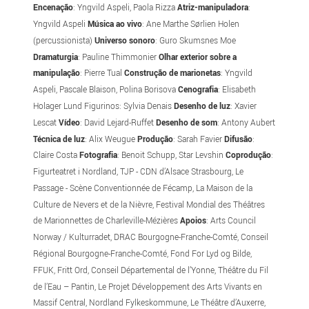
Encenação
: Yngvild Aspeli, Paola Rizza
Atriz-manipuladora
:
Yngvild Aspeli
Música ao vivo
: Ane Marthe Sørlien Holen
(percussionista)
Universo sonoro
: Guro Skumsnes Moe
Dramaturgia
: Pauline Thimmonier
Olhar exterior sobre a
manipulação
: Pierre Tual
Construção de marionetas
: Yngvild
Aspeli, Pascale Blaison, Polina Borisova
Cenografia
: Elisabeth
Holager Lund Figurinos: Sylvia Denais
Desenho de luz
: Xavier
Lescat
Vídeo
: David Lejard-Ruffet
Desenho de som
: Antony Aubert
Técnica de luz
: Alix Weugue
Produção
: Sarah Favier
Difusão
:
Claire Costa
Fotografia
: Benoit Schupp, Star Levshin
Coprodução
:
Figurteatret i Nordland, TJP - CDN d’Alsace Strasbourg, Le
Passage - Scène Conventionnée de Fécamp, La Maison de la
Culture de Nevers et de la Nièvre, Festival Mondial des Théâtres
de Marionnettes de Charleville-Mézières
Apoios
: Arts Council
Norway / Kulturradet, DRAC Bourgogne-Franche-Comté, Conseil
Régional Bourgogne-Franche-Comté, Fond For Lyd og Bilde,
FFUK, Fritt Ord, Conseil Départemental de l’Yonne, Théâtre du Fil
de l’Eau – Pantin, Le Projet Développement des Arts Vivants en
Massif Central, Nordland Fylkeskommune, Le Théâtre d’Auxerre,