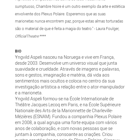
sumptuoso, Chambre Noire é um outro exemplo da arte e estética
envolvente dos Plexus Polaire. Esperemos que as suas
marionetas nunca encontrem paz, porque estas almas torturadas
são o material de que é feita a magia do teatro." - Laura Foulger,
OfficialTheatre
****
BIO
Yngvild Aspeli nasceu na Noruega e vive em França,
desde 2003. Desenvolve um universo visual que junta
suavidade e crueldade. Através de imagens e palavras,
sons e gestos, imaginação e matéria, dá vida aos
sentimentos mais ocultos e coloca no centro da sua
investigação artística a relação entre o ator-manipulador
e a marioneta.
Yngvild Aspeli formou-se na École Internationale de
Théâtre Jacques Lecoq em Paris, e na École Supérieure
Nationale des Arts de la Marionnette de Charleville-
Mézières (ESNAM). Fundou a companhia Plexus Polaire
em 2008, a qual agrupa uma forte equipa com vários
anos de colaboração, e com novas pessoas que se
juntam à companhia, consoante as criações. Criou