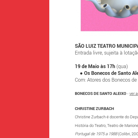
SÃO LUIZ TEATRO MUNICIPAL
Entrada livre, sujeita à lotaç
19 de Maio às 17h
(qua)
●
Os Bonecos de Santo Al
Com: Atores dos Bonecos de 
BONECOS DE SANTO ALEIXO
-
ver a
CHRISTINE ZURBACH
Christine Zurbach é docente do Dep
História do Teatro, Teatro de Mario
Portugal de 1975 a 1988
(Colibri, 2