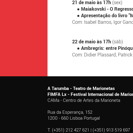
21 de maio às 17h
(sex)
●
Maiakovski - O Regresso
●
Apresentação do livro "
Com: Isabel Barros, Igor Gan
22 de maio às 17h
(sáb)
●
Ambregris: entre Pinóqu
Com: Didier Plassard, Patrick
A Tarumba - Teatro de Marionetas
FIMFA Lx - Festival Internacional de Mar
CAMa - Centro de Artes da Marioneta
Rua da Esperança, 152
1200 - 660 Lisboa Portugal
T. (+351) 212 427 621 | (+351) 913 519 697