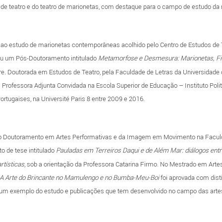
 de teatro e do teatro de marionetas, com destaque para o campo de estudo da m
 ao estudo de marionetas contemporâneas acolhido pelo Centro de Estudos de 
zou um Pós-Doutoramento intitulado
Metamorfose e Desmesura: Marionetas, Fi
re. Doutorada em Estudos de Teatro, pela Faculdade de Letras da Universidade
8. Professora Adjunta Convidada na Escola Superior de Educação – Instituto Poli
tugaises, na Université Paris 8 entre 2009 e 2016.
 Doutoramento em Artes Performativas e da Imagem em Movimento na Faculd
o de tese intitulado
Pauladas em Terreiros Daqui e de Além Mar: diálogos entr
rtísticas
, sob a orientação da Professora Catarina Firmo. No Mestrado em Artes
A Arte do Brincante no Mamulengo e no Bumba-Meu-Boi
foi aprovada com dist
o um exemplo do estudo e publicações que tem desenvolvido no campo das arte