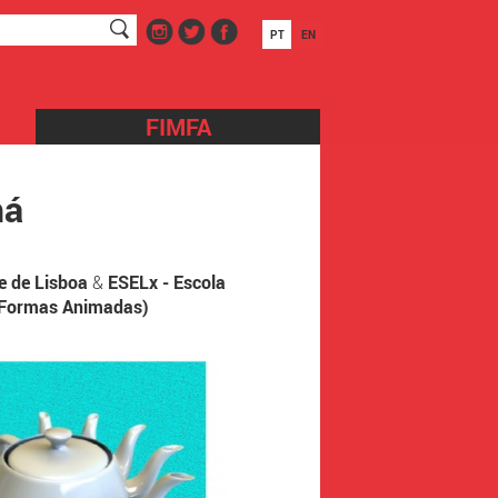
PT
EN
FIMFA
há
e de Lisboa
&
ESELx - Escola
e Formas Animadas)