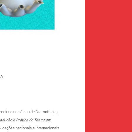
ma
lecciona nas áreas de Dramaturgia,
adução e Prática do Teatro em
blicações nacionais e internacionais