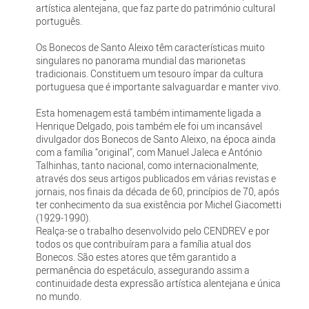
artística alentejana, que faz parte do património cultural
português.
Os Bonecos de Santo Aleixo têm características muito
singulares no panorama mundial das marionetas
tradicionais. Constituem um tesouro ímpar da cultura
portuguesa que é importante salvaguardar e manter vivo.
Esta homenagem está também intimamente ligada a
Henrique Delgado, pois também ele foi um incansável
divulgador dos Bonecos de Santo Aleixo, na época ainda
com a família “original”, com Manuel Jaleca e António
Talhinhas, tanto nacional, como internacionalmente,
através dos seus artigos publicados em várias revistas e
jornais, nos finais da década de 60, princípios de 70, após
ter conhecimento da sua existência por Michel Giacometti
(1929-1990).
Realça-se o trabalho desenvolvido pelo CENDREV e por
todos os que contribuíram para a família atual dos
Bonecos. São estes atores que têm garantido a
permanência do espetáculo, assegurando assim a
continuidade desta expressão artística alentejana e única
no mundo.