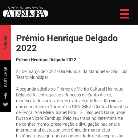
Prémio Henrique Delgado
VOLTAR
2022
Prémio Henrique Delgado 2022
PARTILHAR
21 de março de 2022 - Dia Mundial da Marioneta - São Luiz
Teatro Municipal
A segunda edição do Prémio de Mérito Cultural Henrique
Delgado foi entregue aos Bonecos de Santo Aleixo,
representados pelos atores e atrizes que lhes dão vida e
que constituem a “família” do CENDREV - Centro Dramático
de Évora: Ana Meira, Isabel Bilou, Gil Salgueiro Nave, José
Russo e Victor Zambujo. Pelo seu trabalho determinante
no conhecimento, preservação e divulgação nacional e
internacional deste conjunto único de marionetas
históricas, assegurando a continuidade desta expressão