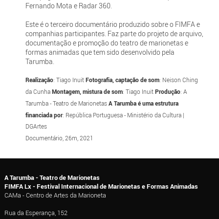
Fernando Mota e Radar 360.
Este é o terceiro documentário produzido sobre o FIMFA e
companhias participantes. Faz parte do projeto de arquivo,
documentação e promoção do teatro de marionetas e
formas animadas que tem sido desenvolvido pela
Tarumba.
Realização
: Tiago Inuit
Fotografia, captação de som
: Neison Ching
da Cunha
Montagem, mistura de som
: Tiago Inuit
Produção
: A
Tarumba - Teatro de Marionetas
A Tarumba é uma estrutura
financiada por
: República Portuguesa - Ministério da Cultura |
DGArtes
Documentário, 26m, 2021
A Tarumba - Teatro de Marionetas
FIMFA Lx - Festival Internacional de Marionetas e Formas Animadas
CAMa - Centro de Artes da Marioneta
Rua da Esperança, 152