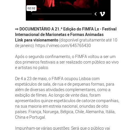
⇨ DOCUMENTÁRIO A 21.ª Edição do FIMFA Lx - Festival
Internacional de Marionetas e Formas Animadas
Link para visionamento
(disponível gratuitamente até 10
de janeiro): https://vimeo.com/645765430
Após o segundo confinamento, o FIMFA voltou a ser um
dos primeiros festivais a ser realizado com público ao vivo
e artistas no palco.
De 4 a 23 de maio, o FIMFA ocupou Lisboa com
espetáculos de sala, de rua e de pequenas formas, para
além de diversas atividades complementares, como a
exibição de filmes. Ao longo de vinte dias, foram
apresentados quinze espetáculos de catorze companhias,
na sua maioria em estreia nacional, oriundas de oito
países: França, Noruega, Bélgica, Chile, Alemanha, Itália,
China e Portugal.
Impunham-se várias questões: Será que o público vai