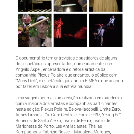
O documentário tem entrevistas e bastidores de alguns
dos espetáculos apresentados, nomeadamente, com
Yngvild Aspeli, encenadora e diretora artística da
companhia Plexus Polaire, que encantou o público com
“Moby Dick”, o espetáculo que abriu o FIMFA e que acabou
por fazer em Lisboa a sua estreia mundial.
Uma viagem por mais uma edição realizada em pandemia
com a maioria dos artistas e companhias participantes
nesta edição: Plexus Polaire, Belova-Iacobelli, Limite Zero,
Agnès Limbos - Cie Gare Centrale, Familie Flöz, Yeung Faï,
Bonecos de Santo Aleixo, Teatro de Ferro, Teatro de
Marionetas do Porto, Les Antliaclastes, Thalias
Kompagnons, Fabrizio Rosselli, Madalena Marques,