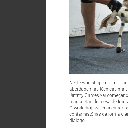
Neste workshop será feita u
abordagem às técnicas mais 
Jimmy Grimes vai começar co
marionetas de mesa de forma
O workshop vai concentrar-s
contar histórias de forma cl
diálogo.