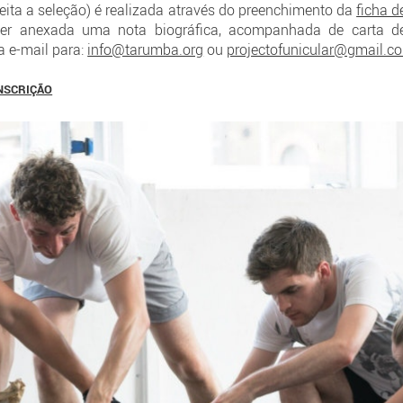
eita a seleção) é realizada através do preenchimento da
ficha d
 ser anexada uma nota biográfica, acompanhada de carta d
 e-mail para:
info@tarumba.org
ou
projectofunicular@gmail.c
INSCRIÇÃO