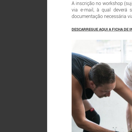
A inscrição no workshop (suj
via e-mail, à qual deverá
documentação necessária via
DESCARREGUE AQUI A FICHA DE 