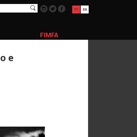
PT
EN
FIMFA
o e