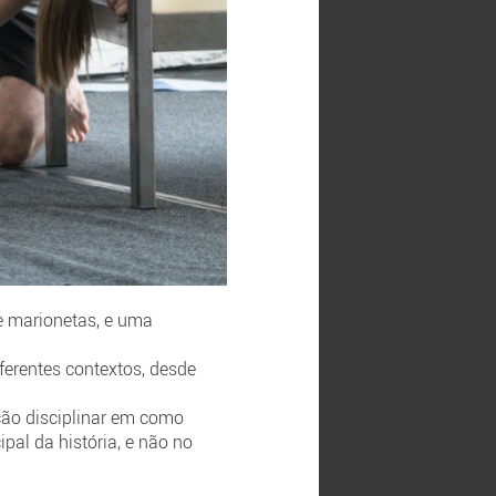
e marionetas, e uma
erentes contextos, desde
ão disciplinar em como
pal da história, e não no