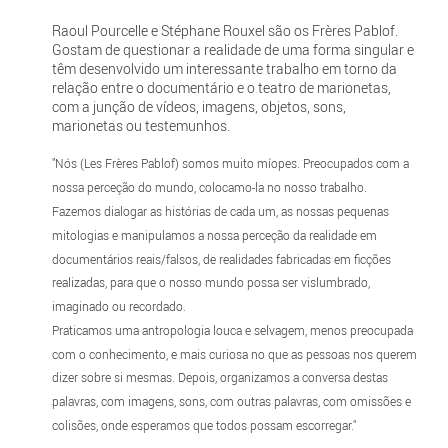
Raoul Pourcelle e Stéphane Rouxel são os Frères Pablof.
Gostam de questionar a realidade de uma forma singular e
têm desenvolvido um interessante trabalho em torno da
relação entre o documentário e o teatro de marionetas,
com a junção de vídeos, imagens, objetos, sons,
marionetas ou testemunhos.
"Nós (Les Frères Pablof) somos muito míopes. Preocupados com a
nossa perceção do mundo, colocamo-la no nosso trabalho.
Fazemos dialogar as histórias de cada um, as nossas pequenas
mitologias e manipulamos a nossa perceção da realidade em
documentários reais/falsos, de realidades fabricadas em ficções
realizadas, para que o nosso mundo possa ser vislumbrado,
imaginado ou recordado.
Praticamos uma antropologia louca e selvagem, menos preocupada
com o conhecimento, e mais curiosa no que as pessoas nos querem
dizer sobre si mesmas. Depois, organizamos a conversa destas
palavras, com imagens, sons, com outras palavras, com omissões e
colisões, onde esperamos que todos possam escorregar."