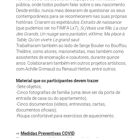
pública, onde todos podiam falar sobre o seu nascimento.
Desde então, nunca mais deixaram de questionar os seus
contemporâneos para se reconhecerem nas suas próprias
histórias. Criaram os espetáculos
Extraits de naissance
(que pudemos ver no FIMFA Lx7),
Si j’étais une fille
,
La cour
des Grands
,
Un nuage sans pantalon
,
eXtime
,
Ma place à
Table
,
Qu’on vive!
e
Le grand saut
.
Trabalharam também ao lado de Serge Boulier no Bouffou
Théâtre, como atores, marionetistas, mas também como
assistentes de encenação e coautores, durante quinze
anos. Colaboraram também em outros projetos artísticos,
com Achille Grimaud ou Renaud Herbin, entre outros.
Material que os participantes devem trazer
:
-Sete objetos;
-Cinco fotografias de família (uma deve ser da porta de
entrada de casa ou do apartamento);
-Cinco documentos (vídeos, entrevistas, cartas,
documentos oficiais);
-Roupa confortável para exercícios de aquecimento.
⇨
Medidas Preventivas COVID