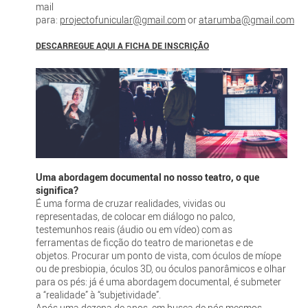
mail
para:
projectofunicular@gmail.com
or
atarumba@gmail.com
DESCARREGUE AQUI A FICHA DE INSCRIÇÃO
Uma abordagem documental no nosso teatro, o que
significa?
É uma forma de cruzar realidades, vividas ou
representadas, de colocar em diálogo no palco,
testemunhos reais (áudio ou em vídeo) com as
ferramentas de ficção do teatro de marionetas e de
objetos. Procurar um ponto de vista, com óculos de míope
ou de presbiopia, óculos 3D, ou óculos panorâmicos e olhar
para os pés: já é uma abordagem documental, é submeter
a “realidade” à “subjetividade”.
Após uma dezena de anos, em busca de nós mesmos,