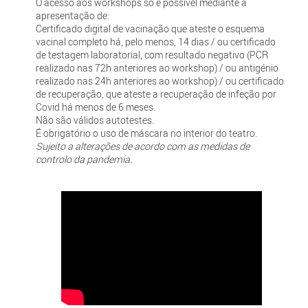
O acesso aos workshops só é possível mediante a
apresentação de:
Certificado digital de vacinação que ateste o esquema
vacinal completo há, pelo menos, 14 dias / ou certificado
de testagem laboratorial, com resultado negativo (PCR
realizado nas 72h anteriores ao workshop) / ou antigénio
realizado nas 24h anteriores ao workshop) / ou certificado
de recuperação, que ateste a recuperação de infeção por
Covid há menos de 6 meses.
Não são válidos autotestes.
É obrigatório o uso de máscara no interior do teatro.
Sujeito a alterações de acordo com as medidas de
controlo da pandemia.