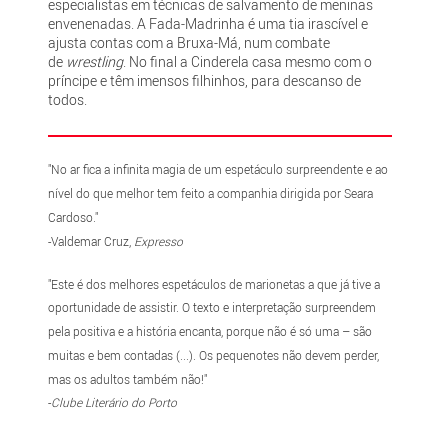
especialistas em técnicas de salvamento de meninas
envenenadas. A Fada-Madrinha é uma tia irascível e
ajusta contas com a Bruxa-Má, num combate
de
wrestling
. No final a Cinderela casa mesmo com o
príncipe e têm imensos filhinhos, para descanso de
todos.
"No ar fica a infinita magia de um espetáculo surpreendente e ao
nível do que melhor tem feito a companhia dirigida por Seara
Cardoso."
-Valdemar Cruz,
Expresso
"Este é dos melhores espetáculos de marionetas a que já tive a
oportunidade de assistir. O texto e interpretação surpreendem
pela positiva e a história encanta, porque não é só uma – são
muitas e bem contadas (...). Os pequenotes não devem perder,
mas os adultos também não!"
-
Clube Literário do Porto