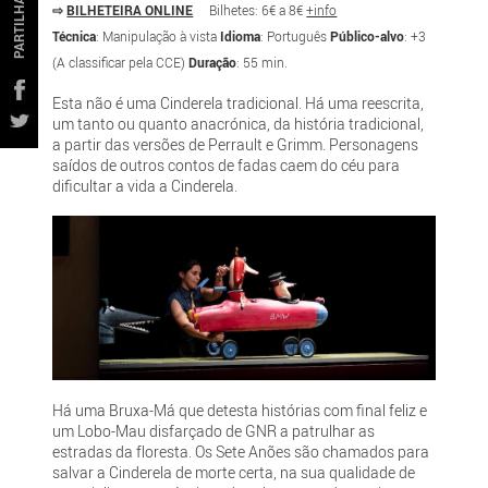
PARTILHAR
⇨
BILHETEIRA ONLINE
Bilhetes: 6€ a 8€
+info
Técnica
: Manipulação à vista
Idioma
: Português
Público-alvo
: +3
(A classificar pela CCE)
Duração
: 55 min.
Esta não é uma Cinderela tradicional. Há uma reescrita,
um tanto ou quanto anacrónica, da história tradicional,
a partir das versões de Perrault e Grimm. Personagens
saídos de outros contos de fadas caem do céu para
dificultar a vida a Cinderela.
Há uma Bruxa-Má que detesta histórias com final feliz e
um Lobo-Mau disfarçado de GNR a patrulhar as
estradas da floresta. Os Sete Anões são chamados para
salvar a Cinderela de morte certa, na sua qualidade de