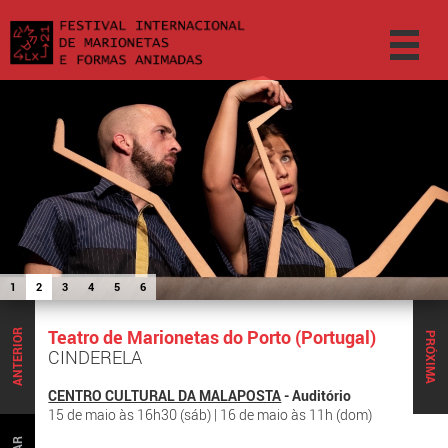
1
2
3
4
5
6
Teatro de Marionetas do Porto (Portugal)
ANTERIOR
PRÓXIMA
CINDERELA
CENTRO CULTURAL DA MALAPOSTA
- Auditório
15 de maio às 16h30 (sáb) | 16 de maio às 11h (dom)