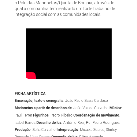
o Pólo das Marionetas/Quinta de Bonjoia, através do
qual a companhia tem realizado um forte trabalho de
integração social com as comunidades locais.
FICHA ARTÍSTICA
Encenação, texto e cenografia
: João Paulo Seara Cardoso
Marionetas a partir de desenhos de
: João Vaz de Carvalho
Música
:
Paul Ferrer
Figurinos
: Pedro Ribeiro
Coordenação de movimento
:
Isabel Barros
Desenho de luz
: António Real, Rui Pedro Rodrigues
Produção
: Sofia Carvalho
Interpretação
: Micaela Soares, Shirley
Resende, Vitor Gomes
Operação de luz
: Filipe Azevedo