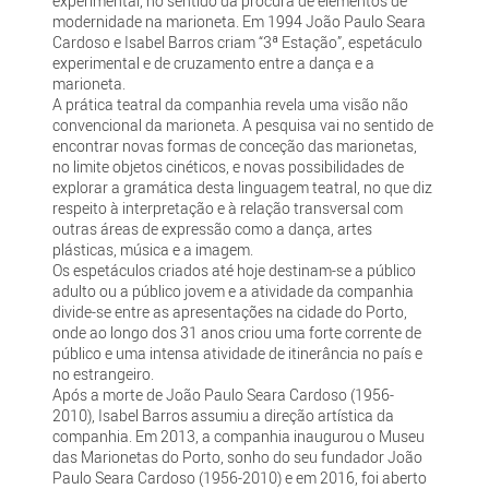
experimental, no sentido da procura de elementos de
modernidade na marioneta. Em 1994 João Paulo Seara
Cardoso e Isabel Barros criam “3ª Estação”, espetáculo
experimental e de cruzamento entre a dança e a
marioneta.
A prática teatral da companhia revela uma visão não
convencional da marioneta. A pesquisa vai no sentido de
encontrar novas formas de conceção das marionetas,
no limite objetos cinéticos, e novas possibilidades de
explorar a gramática desta linguagem teatral, no que diz
respeito à interpretação e à relação transversal com
outras áreas de expressão como a dança, artes
plásticas, música e a imagem.
Os espetáculos criados até hoje destinam-se a público
adulto ou a público jovem e a atividade da companhia
divide-se entre as apresentações na cidade do Porto,
onde ao longo dos 31 anos criou uma forte corrente de
público e uma intensa atividade de itinerância no país e
no estrangeiro.
Após a morte de João Paulo Seara Cardoso (1956-
2010), Isabel Barros assumiu a direção artística da
companhia. Em 2013, a companhia inaugurou o Museu
das Marionetas do Porto, sonho do seu fundador João
Paulo Seara Cardoso (1956-2010) e em 2016, foi aberto