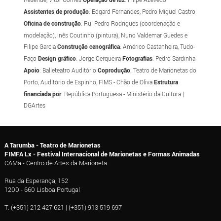
Assistentes de produção
: Edgard Fernandes, Pedro Miguel Castro
Oficina de construção
: Rui Pedro Rodrigues (coordenação e
modelação), Inês Coutinho (pintura), Nuno Valdemar Guedes e
Filipe Garcia
Construção cenográfica
: Américo Castanheira, Tudo-
Faço
Design gráfico
: Jorge Cerqueira
Fotografias
: Pedro Sardinha
Apoio
: Balleteatro Auditório
Coprodução
: Teatro de Marionetas do
Porto, Auditório de Espinho, FIMS - Chão de Oliva
Estrutura
financiada por
: República Portuguesa - Ministério da Cultura |
DGArtes
A Tarumba - Teatro de Marionetas
FIMFA Lx - Festival Internacional de Marionetas e Formas Animadas
CAMa - Centro de Artes da Marioneta
Rua da Esperança, 152
1200 - 660 Lisboa Portugal
T. (+351) 212 427 621 | (+351) 913 519 697