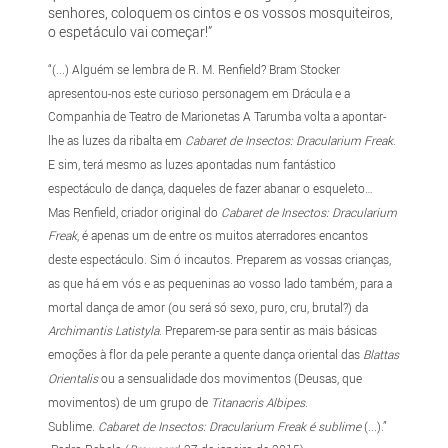
senhores, coloquem os cintos e os vossos mosquiteiros,
o espetáculo vai começar!”
“(...) Alguém se lembra de R. M. Renfield? Bram Stocker
apresentou-nos este curioso personagem em Drácula e a
Companhia de Teatro de Marionetas A Tarumba volta a apontar-
lhe as luzes da ribalta em
Cabaret de Insectos: Dracularium Freak
.
E sim, terá mesmo as luzes apontadas num fantástico
espectáculo de dança, daqueles de fazer abanar o esqueleto…
Mas Renfield, criador original do
Cabaret de Insectos: Dracularium
Freak
, é apenas um de entre os muitos aterradores encantos
deste espectáculo. Sim ó incautos. Preparem as vossas crianças,
as que há em vós e as pequeninas ao vosso lado também, para a
mortal dança de amor (ou será só sexo, puro, cru, brutal?) da
Archimantis Latistyla
. Preparem-se para sentir as mais básicas
emoções à flor da pele perante a quente dança oriental das
Blattas
Orientalis
ou a sensualidade dos movimentos (Deusas, que
movimentos) de um grupo de
Titanacris Albipes
.
Sublime.
Cabaret de Insectos: Dracularium Freak é sublime
(...).”