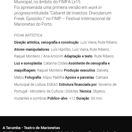
Municipal, no âmbito do FIMFA Lx15.
Foi apresenada uma primeira versão em
work in
progress
intitulada “Cabaret de Insectos: Dracularium
Freak: Episódio I” no FIMP – Festival Internacional de
Marionetas do Porto.
FICHA ARTÍSTICA
Direção artística, cenografia e construção
: Luís Vieira, Rute Ribeiro
Atores-manipuladores
: Luís Hipólito, Luís Vieira, Rute Ribeiro,
Raquel Monteiro / Ana Amorim
Adaptação e texto
: Rute Ribeiro
Luz e sonoplastia
: Catarina Côdea
Assistente de cenografia e
maquilhagem
: Raquel Monteiro
Produção
executiva
: Daniela
Matos
Fotografia
: Alípio Padilha
Apoios e parcerias
: Câmara
Municipal de Lisboa, EGEAC
Estrutura financiada por
: Governo de
Portugal - Ministério da Cultura | DGArtes
Técnica
: Objetos,
mutantes e sombras
Público-alvo
: +12
Duração
: 50 min.
A Tarumba - Teatro de Marionetas