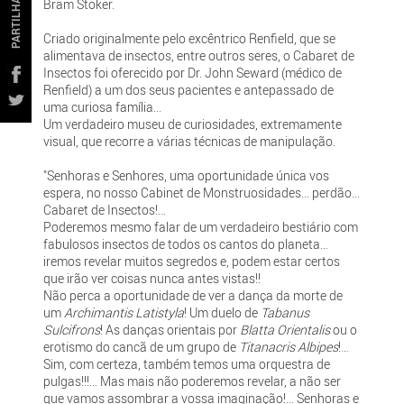
PARTILHAR
Bram Stoker.
Criado originalmente pelo excêntrico Renfield, que se
alimentava de insectos, entre outros seres, o Cabaret de
Insectos foi oferecido por Dr. John Seward (médico de
Renfield) a um dos seus pacientes e antepassado de
uma curiosa família...
Um verdadeiro museu de curiosidades, extremamente
visual, que recorre a várias técnicas de manipulação.
"Senhoras e Senhores, uma oportunidade única vos
espera, no nosso Cabinet de Monstruosidades... perdão...
Cabaret de Insectos!...
Poderemos mesmo falar de um verdadeiro bestiário com
fabulosos insectos de todos os cantos do planeta…
iremos revelar muitos segredos e, podem estar certos
que irão ver coisas nunca antes vistas!!
Não perca a oportunidade de ver a dança da morte de
um
Archimantis Latistyla
! Um duelo de
Tabanus
Sulcifrons
! As danças orientais por
Blatta Orientalis
ou o
erotismo do cancã de um grupo de
Titanacris Albipes
!…
Sim, com certeza, também temos uma orquestra de
pulgas!!!... Mas mais não poderemos revelar, a não ser
que vamos assombrar a vossa imaginação!… Senhoras e