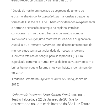
-Pedro Rebelo (
Browserd
, 27 de janeiro de 2015)
“Depois de nos terem revelado os segredos do amor e do
erotismo através do
Mironescópio
, as marionetas e pequenas
formas de Luís Vieira e Rute Ribeiro convidam-nos a experimentar
o horror e a sensação de arrepio na espinha. Para isso,
convocaram um verdadeiro bestiário de insetos, como a
Archimantis Latistyla
, uma mortífera louva-a-deus originária da
Austrália, ou a
Tabanus Sulcifrons
, uma das maiores moscas do
mundo, e que tem a particularidade de necessitar de uma
suculenta refeição de sangue para se reproduzir (...). Um
espetáculo com muito humor e vitalidade criativa, servido com o
brilhantismo a que A Tarumba nos vem habituando há mais de
20 anos.”
-Frederico Bernardino (
Agenda Cultural de Lisboa
, janeiro de
2015)
Cabaret de Insectos: Dracularium Freak
estreou no
Teatro Taborda, a 22 de Janeiro de 2015, e foi
apresentado no Jardim de Inverno do São Luiz Teatro