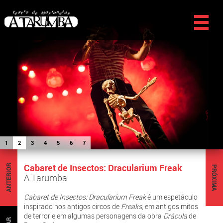
1
2
3
4
5
6
7
Cabaret de Insectos: Dracularium Freak
ANTERIOR
PRÓXIMA
A Tarumba
Cabaret de Insectos: Dracularium Freak
é um espetáculo
inspirado nos antigos circos de
Freaks
, em antigos mitos
de terror e em algumas personagens da obra
Drácula
de