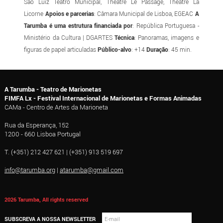
São Luiz Teatro Municipal, Théâtre Le Passage, Théâtre La
Licorne
Apoios e parcerias
: Câmara Municipal de Lisboa, EGEAC
A
Tarumba é uma estrutura financiada por
: República Portuguesa -
Ministério da Cultura | DGARTES
Técnica
: Panoramas, imagens e
figuras de papel articuladas
Público-alvo
: +14
Duração
: 45 min.
A Tarumba - Teatro de Marionetas
FIMFA Lx - Festival Internacional de Marionetas e Formas Animadas
CAMa - Centro de Artes da Marioneta
Rua da Esperança, 152
1200 - 660 Lisboa Portugal
T. (+351) 212 427 621 | (+351) 913 519 697
info@tarumba.org
|
atarumba@gmail.com
2026 Tarumba, All rights reserved
SUBSCREVA A NOSSA NEWSLETTER