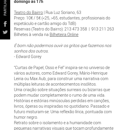
PARTILHAR
domingo às 17h
Teatro do Bairro
| Rua Luz Soriano, 63
Preço: 10€ / 5€ (<25, >65, estudantes, profissionais do
espetáculo e cartão amigo do TdB)
Reservas (Teatro do Bairro): 213 473 358 | 913 211 263
Bilhetes à venda na
Bilheteira Online
É bom não podermos ouvir os gritos que fazemos nos
sonhos dos outros.
- Edward Gorey
“Curtas de Papel, Osso e Fel” inspira-se no universo de
vários autores, como Edward Gorey, Mário-Henrique
Leiria ou Max Aub, para construir uma narrativa com
múltiplas leituras de acontecimentos insólitos.
Uma criação sobre situações surreais ou bizarras que
podem mudar completamente o rumo de uma vida.
Histórias e estórias minúsculas perdidas em canções,
livros, óperas ou inspiradas no quotidiano. Passado e
futuro misturam-se. Uma reflexão lírica, pontuada com
humor negro.
Retrato sobre o isolamento e a humanidade com
pequenas narrativas visuais que tocam profundamente