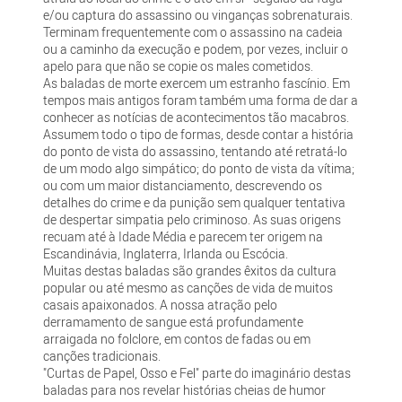
e/ou captura do assassino ou vinganças sobrenaturais.
Terminam frequentemente com o assassino na cadeia
ou a caminho da execução e podem, por vezes, incluir o
apelo para que não se copie os males cometidos.
As baladas de morte exercem um estranho fascínio. Em
tempos mais antigos foram também uma forma de dar a
conhecer as notícias de acontecimentos tão macabros.
Assumem todo o tipo de formas, desde contar a história
do ponto de vista do assassino, tentando até retratá-lo
de um modo algo simpático; do ponto de vista da vítima;
ou com um maior distanciamento, descrevendo os
detalhes do crime e da punição sem qualquer tentativa
de despertar simpatia pelo criminoso. As suas origens
recuam até à Idade Média e parecem ter origem na
Escandinávia, Inglaterra, Irlanda ou Escócia.
Muitas destas baladas são grandes êxitos da cultura
popular ou até mesmo as canções de vida de muitos
casais apaixonados. A nossa atração pelo
derramamento de sangue está profundamente
arraigada no folclore, em contos de fadas ou em
canções tradicionais.
"Curtas de Papel, Osso e Fel" parte do imaginário destas
baladas para nos revelar histórias cheias de humor