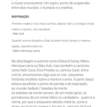
o nosso inconsciente. Um sopro, ponto de suspensão
entre dois mundos: o humano e a matéria.
INSPIRAÇÃO
Primeiro matei-o nos meus sonhos, depois não o consegui evitar,
matei-o mesmo. Era inevitável.
- Max Aub
Quando somos levados a fixar durante muito tempo o mesmo
objeto, transformamo-lo.
- Mário-Henrique Leiria
Na abordagem a autores como Edward Gorey, Mário-
Henrique Leiria ou Max Aub, mas também a cantores
como Nick Cave, Elvis Presley ou Johnny Cash, entre
outros, encontramos algo que os une - pequenas
histórias insólitas sobre a morte e o amor. A partir daqui
estava escolhido o ponto de partida e de inspiração,
as
murder ballads
/ baladas de morte.
As baladas de morte narram, de um modo geral, os
pormenores de um crime mítico ou verdadeiro - quem é a
vítima, por que o assassino decidiu matá-la, como a
atraiu ao local do crime e o ato em si - seguido da fuga