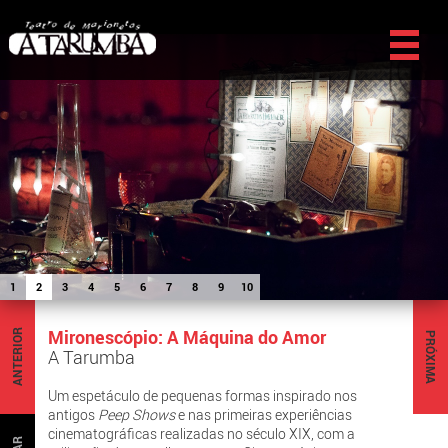
1
2
3
4
5
6
7
8
9
10
Mironescópio: A Máquina do Amor
ANTERIOR
PRÓXIMA
A Tarumba
Um espetáculo de pequenas formas inspirado nos
antigos
Peep Shows
e nas primeiras experiências
cinematográficas realizadas no século XIX, com a