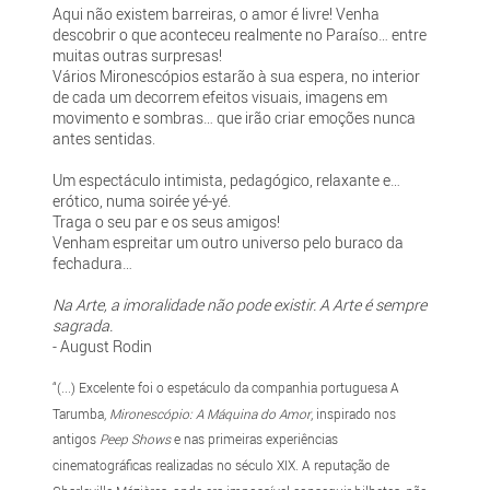
Aqui não existem barreiras, o amor é livre! Venha
descobrir o que aconteceu realmente no Paraíso… entre
muitas outras surpresas!
Vários Mironescópios estarão à sua espera, no interior
de cada um decorrem efeitos visuais, imagens em
movimento e sombras… que irão criar emoções nunca
antes sentidas.
Um espectáculo intimista, pedagógico, relaxante e…
erótico, numa soirée yé-yé.
Traga o seu par e os seus amigos!
Venham espreitar um outro universo pelo buraco da
fechadura…
Na Arte, a imoralidade não pode existir. A Arte é sempre
sagrada.
- August Rodin
“(...) Excelente foi o espetáculo da companhia portuguesa A
Tarumba,
Mironescópio: A Máquina do Amor
, inspirado nos
antigos
Peep Shows
e nas primeiras experiências
cinematográficas realizadas no século XIX. A reputação de