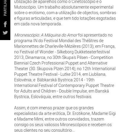
PARTILHAR
utilização de aparelhos como o Cinetoscópio e o
Mutoscópio. Um trabalho absolutamente experimental
sobre o erotismo, com a utilização de objectos, sombras
e figuras articuladas, e que tem tido lotações esgotadas
em cada nova temporada.
Mironescópio: A Máquina do Amor
foi apresentado no
programa IN do Festival Mondial des Théâtres de
Marionnettes de Charleville-Mézières (2013); em França,
no Festival of Wonder - Silkeborg Dukketeaterfestival
2013, Dinamarca; no 30th Skupa's Pilsen - Competition
Biennial Czech Professional Puppet and Alternative
Theater (30. Skupova Plzen 2014); no 12th International
Puppet Theatre Festival - Lutke 2014, em Liubliana,
Eslovénia; e Bábkarská Bystrica 2014 - 19th
International Festival of Contemporary Puppet Theatre
for Adults and Children - Double Impulse, em Banská
Bystrica, Eslováquia, entre outros festivais.
Assim, é com imenso prazer que os grandes
especialistas da arte erótica, Dr. Erotikone, Madame Gigi
e Madame Mimi, entre outros convidados, trazem
consigo os seus valiosos Mironescópios e recebem os
seus clientes no seu consultório...