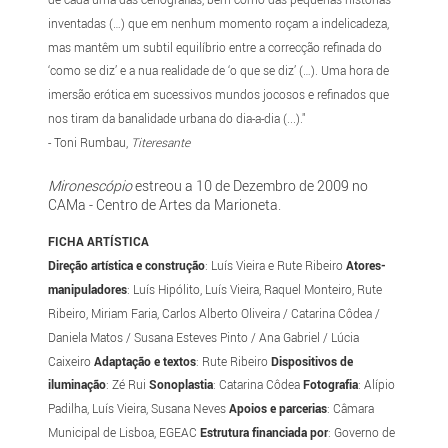
inventadas (…) que em nenhum momento roçam a indelicadeza,
mas mantêm um subtil equilíbrio entre a correcção refinada do
‘como se diz’ e a nua realidade de ‘o que se diz’ (…). Uma hora de
imersão erótica em sucessivos mundos jocosos e refinados que
nos tiram da banalidade urbana do dia-a-dia (...)."
- Toni Rumbau,
Titeresante
Mironescópio
estreou a 10 de Dezembro de 2009 no
CAMa - Centro de Artes da Marioneta.
FICHA ARTÍSTICA
Direção artística e construção
: Luís Vieira e Rute Ribeiro
Atores-
manipuladores
: Luís Hipólito, Luís Vieira, Raquel Monteiro, Rute
Ribeiro, Miriam Faria, Carlos Alberto Oliveira / Catarina Côdea /
Daniela Matos / Susana Esteves Pinto / Ana Gabriel / Lúcia
Caixeiro
Adaptação e textos
: Rute Ribeiro
Dispositivos de
iluminação
: Zé Rui
Sonoplastia
: Catarina Côdea
Fotografia
: Alípio
Padilha, Luís Vieira, Susana Neves
Apoios e parcerias
: Câmara
Municipal de Lisboa, EGEAC
Estrutura financiada por
: Governo de