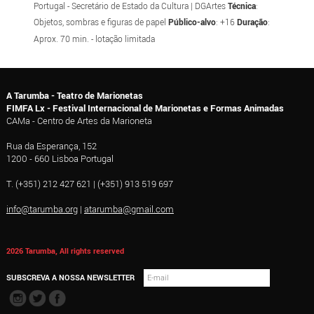
Portugal - Secretário de Estado da Cultura | DGArtes
Técnica
:
Objetos, sombras e figuras de papel
Público-alvo
: +16
Duração
:
Aprox. 70 min. - lotação limitada
A Tarumba - Teatro de Marionetas
FIMFA Lx - Festival Internacional de Marionetas e Formas Animadas
CAMa - Centro de Artes da Marioneta
Rua da Esperança, 152
1200 - 660 Lisboa Portugal
T. (+351) 212 427 621 | (+351) 913 519 697
info@tarumba.org
|
atarumba@gmail.com
2026 Tarumba, All rights reserved
SUBSCREVA A NOSSA NEWSLETTER