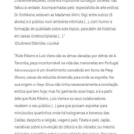
Charleville-Mézières, onde era impossível conseguir bilhetes, não
faltou à verdade. Acompanhadas pelo 'especialista de arte erótica',
Dr. Erotikone, estavam as Madames Mimi, Gigi, entre outros (6
atores) e o público num ambiente intimista (...), com humor e
formação de qualidade sobre este tópico, para além de histórias
em caixas cinetoscópianas (...).”
-Doubrava Stanislav,
Loutkár
“Rute Ribeiro e Luís Vieira são as almas danadas por detrás de A
Tarumba, peça incontornável na vida das marionetas em Portugal.
Mironescópio
é um divertimento concebido em torno de Peep
Shows, caixas de reduzida dimensão para onde se espreita. Na
sua origem o
Peep Show
não tinha necessariamente a conotação
erótica que tem hoje, mas foi ganhando esse traço, e é a partir
dele que Rute Ribeiro, Luís Vieira e os seus colaboradores
recebem o seu público (…) para que possam espreitar para
minúsculos quartinhos onde há hologramas e bonecos das
Caldas, desporto e religião, viagens pelo Tibete e pelo Japão,
narrativas sobre a invenção do clítoris e do vibrador, ou mesmo