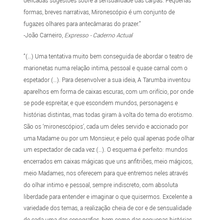
delicadas sugestões sobre a sensualidade das carpas. Pequenas
formas, breves narrativas, Mironescópio é um conjunto de
fugazes olhares para antecâmaras do prazer.”
-João Carneiro,
Expresso - Caderno Actual
“(…) Uma tentativa muito bem conseguida de abordar o teatro de
marionetas numa relação intima, pessoal e quase carnal com o
espetador (…). Para desenvolver a sua ideia, A Tarumba inventou
aparelhos em forma de caixas escuras, com um orifício, por onde
se pode espreitar, e que escondem mundos, personagens e
histórias distintas, mas todas giram à volta do tema do erotismo.
São os ‘mironescópios’, cada um deles servido e accionado por
uma Madame ou por um Monsieur, e pelo qual apenas pode olhar
um espectador de cada vez (…). O esquema é perfeito: mundos
encerrados em caixas mágicas que uns anfitriões, meio mágicos,
meio Madames, nos oferecem para que entremos neles através
do olhar intimo e pessoal, sempre indiscreto, com absoluta
liberdade para entender e imaginar o que quisermos. Excelente a
variedade dos temas, a realização cheia de cor e de sensualidade
de cada uma das cenografias, bem como das pequenas histórias