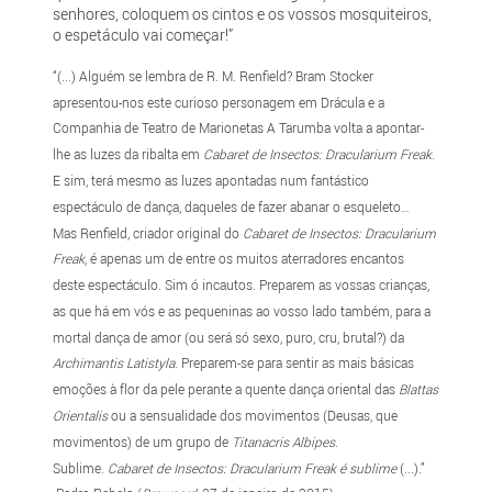
senhores, coloquem os cintos e os vossos mosquiteiros,
o espetáculo vai começar!”
“(...) Alguém se lembra de R. M. Renfield? Bram Stocker
apresentou-nos este curioso personagem em Drácula e a
Companhia de Teatro de Marionetas A Tarumba volta a apontar-
lhe as luzes da ribalta em
Cabaret de Insectos: Dracularium Freak
.
E sim, terá mesmo as luzes apontadas num fantástico
espectáculo de dança, daqueles de fazer abanar o esqueleto…
Mas Renfield, criador original do
Cabaret de Insectos: Dracularium
Freak
, é apenas um de entre os muitos aterradores encantos
deste espectáculo. Sim ó incautos. Preparem as vossas crianças,
as que há em vós e as pequeninas ao vosso lado também, para a
mortal dança de amor (ou será só sexo, puro, cru, brutal?) da
Archimantis Latistyla
. Preparem-se para sentir as mais básicas
emoções à flor da pele perante a quente dança oriental das
Blattas
Orientalis
ou a sensualidade dos movimentos (Deusas, que
movimentos) de um grupo de
Titanacris Albipes
.
Sublime.
Cabaret de Insectos: Dracularium Freak é sublime
(...).”