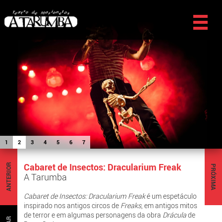
1
2
3
4
5
6
7
Cabaret de Insectos: Dracularium Freak
ANTERIOR
PRÓXIMA
A Tarumba
Cabaret de Insectos: Dracularium Freak
é um espetáculo
inspirado nos antigos circos de
Freaks
, em antigos mitos
de terror e em algumas personagens da obra
Drácula
de