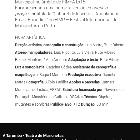
Municipal, no âmbito do FIMFA Lx15.
Foi apresenada uma primeira versão em
work in
progress
intitulada “Cabaret de Insectos: Dracularium
Freak: Episódio I” no FIMP – Festival Internacional de
Marionetas do Porto.
FICHA ARTÍSTICA
Direção artística, cenografia e construção
: Luís Vieira, Rute Ribeiro
Atores-manipuladores
: Luís Hipólito, Luís Vieira, Rute Ribeiro,
Raquel Monteiro / Ana Amorim
Adaptação e texto
: Rute Ribeiro
Luz e sonoplastia
: Catarina Côdea
Assistente de cenografia e
maquilhagem
: Raquel Monteiro
Produção
executiva
: Daniela
Matos
Fotografia
: Alípio Padilha
Apoios e parcerias
: Câmara
Municipal de Lisboa, EGEAC
Estrutura financiada por
: Governo de
Portugal - Ministério da Cultura | DGArtes
Técnica
: Objetos,
mutantes e sombras
Público-alvo
: +12
Duração
: 50 min.
A Tarumba - Teatro de Marionetas