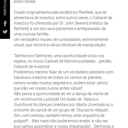
PARTILHAR
Bram Stoker.
Criado originalmente pelo excêntrico Renfield, que se
alimentava de insectos, entre outros seres, o Cabaret de
Insectos foi oferecido por Dr. John Seward (médico de
Renfield) a um dos seus pacientes e antepassado de
uma curiosa família...
Um verdadeiro museu de curiosidades, extremamente
visual, que recorre a várias técnicas de manipulação.
"Senhoras e Senhores, uma oportunidade única vos
espera, no nosso Cabinet de Monstruosidades... perdão...
Cabaret de Insectos!...
Poderemos mesmo falar de um verdadeiro bestiário com
fabulosos insectos de todos os cantos do planeta…
iremos revelar muitos segredos e, podem estar certos
que irão ver coisas nunca antes vistas!!
Não perca a oportunidade de ver a dança da morte de
um
Archimantis Latistyla
! Um duelo de
Tabanus
Sulcifrons
! As danças orientais por
Blatta Orientalis
ou o
erotismo do cancã de um grupo de
Titanacris Albipes
!…
Sim, com certeza, também temos uma orquestra de
pulgas!!!... Mas mais não poderemos revelar, a não ser
que vamos assombrar a vossa imaginação!… Senhoras e